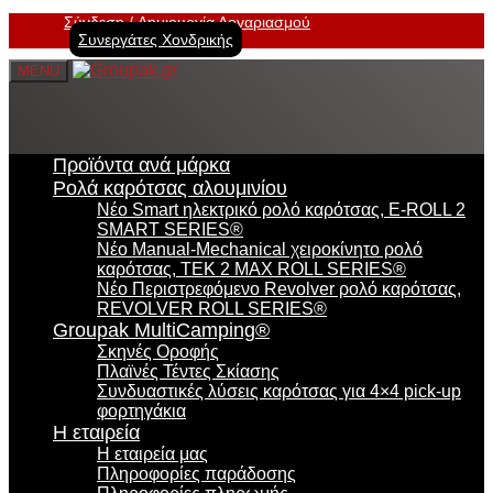
Σύνδεση
Δημιουργία Λογαριασμού
Συνεργάτες Χονδρικής
MENU
Προϊόντα ανά μάρκα
Ρολά καρότσας αλουμινίου
Νέο Smart ηλεκτρικό ρολό καρότσας, E-ROLL 2
SMART SERIES®
Νέο Manual-Mechanical χειροκίνητο ρολό
καρότσας, TEK 2 MAX ROLL SERIES®
Νέο Περιστρεφόμενο Revolver ρολό καρότσας,
REVOLVER ROLL SERIES®
Groupak MultiCamping®
Σκηνές Οροφής
Πλαϊνές Τέντες Σκίασης
Συνδυαστικές λύσεις καρότσας για 4×4 pick-up
φορτηγάκια
Η εταιρεία
Η εταιρεία μας
Πληροφορίες παράδοσης