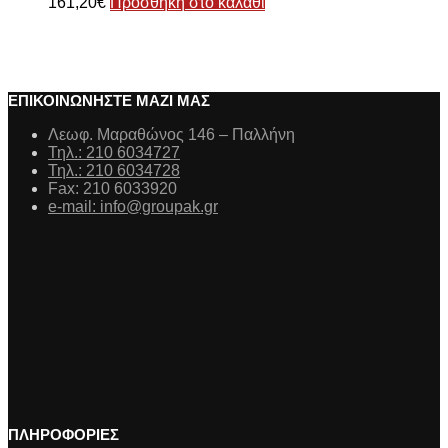
161,20
€
Προσθήκη στο καλάθι
ΕΠΙΚΟΙΝΩΝΗΣΤΕ ΜΑΖΙ ΜΑΣ
Λεωφ. Μαραθώνος 146 – Παλλήνη
Τηλ.: 210 6034727
Τηλ.: 210 6034728
Fax: 210 6033920
e-mail: info@groupak.gr
ΠΛΗΡΟΦΟΡΙΕΣ