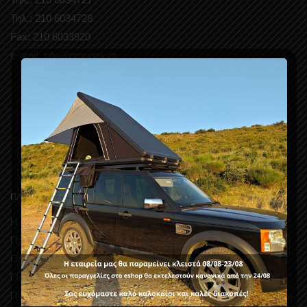
Τηλ.: 210 6034728
Fax: 210 6033920
e-mail: info@groupak.gr
ΠΛΗΡΟΦΟΡΙΕΣ
Η εταιρεία μας
Προσφορές
Πληροφορίες Παράδοσης
Όροι Χρήσης
Πολιτική Απορρήτου και Προστασίας Δεδομένων Προσωπικού