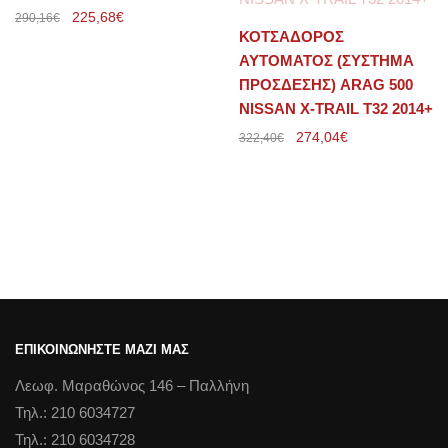
225,68
€
290,16
€
ΚΟΤΣΑΔΟΡΟΣ
ΑΥΤΟΜΑΤΟΣ (ΣΥΣΤΗΜΑ
ΠΡΟΣΔΕΣΗΣ) ARAG 500
NISSAN X-TRAIL T32 2014+
274,04
€
322,40
€
ΕΠΙΚΟΙΝΩΝΗΣΤΕ ΜΑΖΙ ΜΑΣ
Λεωφ. Μαραθώνος 146 – Παλλήνη
Τηλ.: 210 6034727
Τηλ.: 210 6034728