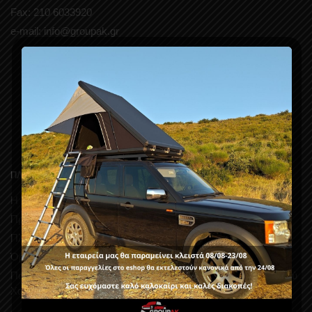
Fax: 210 6033920
e-mail: info@groupak.gr
ΠΛΗΡΟΦΟΡΙΕΣ
Η εταιρεία μας
Προσφορές
Πληροφορίες Παράδοσης
Όροι Χρήσης
Πολιτική Απορρήτου και Προστασίας Δεδομένων Προσωπικού
Χαρακτήρα