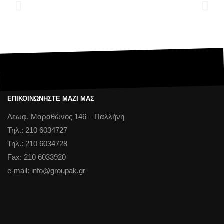
Ford Ranger Raptor & Wildtrack: Το νέο Roll-Cage της Groupak
Pick-Up σε απόλυτο 4×4 εργαλείο
ΕΠΙΚΟΙΝΩΝΗΣΤΕ ΜΑΖΙ ΜΑΣ
Λεωφ. Μαραθώνος 146 – Παλλήνη
Τηλ.: 210 6034727
Τηλ.: 210 6034728
Fax: 210 6033920
e-mail: info@groupak.gr