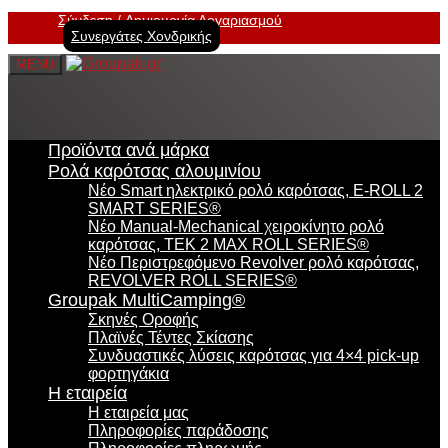
Σύνδεση
Δημιουργία Λογαριασμού
Συνεργάτες Χονδρικής
MENU
Προϊόντα ανά μάρκα
Ρολά καρότσας αλουμινίου
Νέο Smart ηλεκτρικό ρολό καρότσας, E-ROLL 2
SMART SERIES®
Νέο Manual-Mechanical χειροκίνητο ρολό
καρότσας, TEK 2 MAX ROLL SERIES®
Νέο Περιστρεφόμενο Revolver ρολό καρότσας,
REVOLVER ROLL SERIES®
Groupak MultiCamping®
Σκηνές Οροφής
Πλαϊνές Τέντες Σκίασης
Συνδυαστικές λύσεις καρότσας για 4×4 pick-up
φορτηγάκια
Η εταιρεία
Η εταιρεία μας
Πληροφορίες παράδοσης