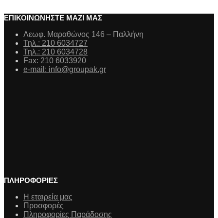
ΕΠΙΚΟΙΝΩΝΗΣΤΕ ΜΑΖΙ ΜΑΣ
Λεωφ. Μαραθώνος 146 – Παλλήνη
Τηλ.: 210 6034727
Τηλ.: 210 6034728
Fax: 210 6033920
e-mail: info@groupak.gr
ΠΛΗΡΟΦΟΡΙΕΣ
Η εταιρεία μας
Προσφορές
Πληροφορίες Παράδοσης