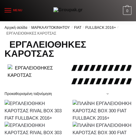
Skip
Skip
to
to
MENU
0
navigation
content
Αρχική σελίδα
/
ΜΑΡΚΑ ΑΥΤΟΚΙΝΗΤΟΥ
/
FIAT
/
FULLBACK 2016+
/
ΕΡΓΑΛΕΙΟΘΗΚΕΣ ΚΑΡΟΤΣΑΣ
ΕΡΓΑΛΕΙΟΘΗΚΕΣ
ΚΑΡΟΤΣΑΣ