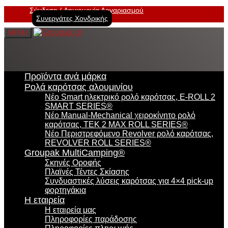
Σύνδεση
Δημιουργία Λογαριασμού
Συνεργάτες Χονδρικής
MENU
Προϊόντα ανά μάρκα
Ρολά καρότσας αλουμινίου
Νέο Smart ηλεκτρικό ρολό καρότσας, E-ROLL 2
SMART SERIES®
Νέο Manual-Mechanical χειροκίνητο ρολό
καρότσας, TEK 2 MAX ROLL SERIES®
Νέο Περιστρεφόμενο Revolver ρολό καρότσας,
REVOLVER ROLL SERIES®
Groupak MultiCamping®
Σκηνές Οροφής
Πλαϊνές Τέντες Σκίασης
Συνδυαστικές λύσεις καρότσας για 4×4 pick-up
φορτηγάκια
Η εταιρεία
Η εταιρεία μας
Πληροφορίες παράδοσης