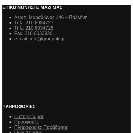
ΕΠΙΚΟΙΝΩΝΗΣΤΕ ΜΑΖΙ ΜΑΣ
Λεωφ. Μαραθώνος 146 – Παλλήνη
Τηλ.: 210 6034727
Τηλ.: 210 6034728
Fax: 210 6033920
e-mail: info@groupak.gr
ΠΛΗΡΟΦΟΡΙΕΣ
Η εταιρεία μας
Προσφορές
Πληροφορίες Παράδοσης
Όροι Χρήσης