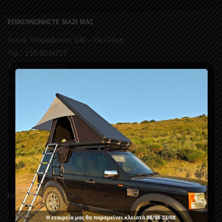
ΕΠΙΚΟΙΝΩΝΗΣΤΕ ΜΑΖΙ ΜΑΣ
Λεωφ. Μαραθώνος 146 – Παλλήνη
Τηλ.: 210 6034727
Τηλ.: 210 6034728
Fax: 210 6033920
e-mail: info@groupak.gr
ΠΛΗΡΟΦΟΡΙΕΣ
Η εταιρεία μας