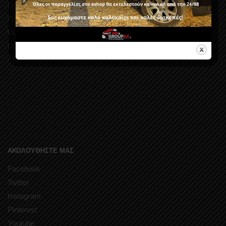
Προσφορές
Πληροφορίες Παράδοσης
Όροι Χρήσης
Πολιτική Απορρήτου και Προστασίας Δεδομένων Προσωπικού
Χαρακτήρα
ΑΚΟΛΟΥΘΗΣΤΕ ΜΑΣ
Facebook
Twitter
Instagram
Pinterest
Youtube