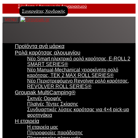
Σύνδεση
Δημιουργία Λογαριασμού
Συνεργάτες Χονδρικής
MENU
Προϊόντα ανά μάρκα
Ρολά καρότσας αλουμινίου
Νέο Smart ηλεκτρικό ρολό καρότσας, E-ROLL 2
SMART SERIES®
Νέο Manual-Mechanical χειροκίνητο ρολό
καρότσας, TEK 2 MAX ROLL SERIES®
Νέο Περιστρεφόμενο Revolver ρολό καρότσας,
REVOLVER ROLL SERIES®
Groupak MultiCamping®
Σκηνές Οροφής
Πλαϊνές Τέντες Σκίασης
Συνδυαστικές λύσεις καρότσας για 4×4 pick-up
φορτηγάκια
Η εταιρεία
Η εταιρεία μας
Πληροφορίες παράδοσης