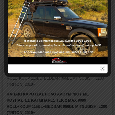
ROLL+RB 416BL+APS 96BL+KOUP 70BL MITSUBISHI
L200 (TRITON) 2019+
2.179,30
€
2.340,50
€
Προσθήκη στο καλάθι
ΚΑΠΑΚΙ ΚΑΡΟΤΣΑΣ ΡΟΛΟ ΑΛΟΥΜΙΝΙΟΥ ΜΕ
ΚΟΥΠΑΣΤΕΣ ΚΑΙ ΜΠΑΡΕΣ TEK 2 MAX 9080
ROLL+KOUP 115BL+BEDBAR 066BL MITSUBISHI L200
(TRITON) 2019+