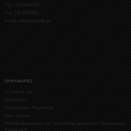
Τηλ.: 210 6034728
Fax: 210 6033920
e-mail: info@groupak.gr
ΠΛΗΡΟΦΟΡΙΕΣ
Η εταιρεία μας
Προσφορές
Πληροφορίες Παράδοσης
Όροι Χρήσης
Πολιτική Απορρήτου και Προστασίας Δεδομένων Προσωπικού
Χαρακτήρα