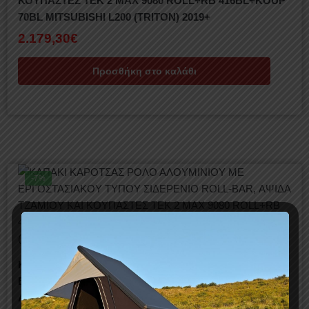
ΚΟΥΠΑΣΤΕΣ TEK 2 MAX 9080 ROLL+RB 416BL+KOUP
70BL MITSUBISHI L200 (TRITON) 2019+
2.179,30
€
Προσθήκη στο καλάθι
-7%
ΚΑΠΑΚΙ ΚΑΡΟΤΣΑΣ ΡΟΛΟ ΑΛΟΥΜΙΝΙΟΥ ΜΕ
ΕΡΓΟΣΤΑΣΙΑΚΟΥ ΤΥΠΟΥ ΣΙΔΕΡΕΝΙΟ ROLL-BAR,
ΑΨΙΔΑ ΤΖΑΜΙΟΥ ΚΑΙ ΚΟΥΠΑΣΤΕΣ TEK 2 MAX 9080