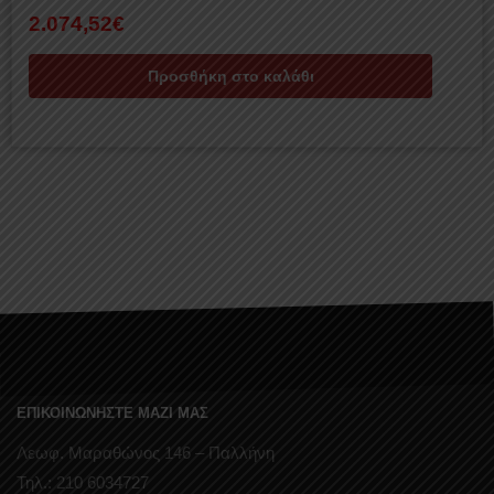
2.074,52
€
Προσθήκη στο καλάθι
ΕΠΙΚΟΙΝΩΝΗΣΤΕ ΜΑΖΙ ΜΑΣ
Λεωφ. Μαραθώνος 146 – Παλλήνη
Τηλ.: 210 6034727