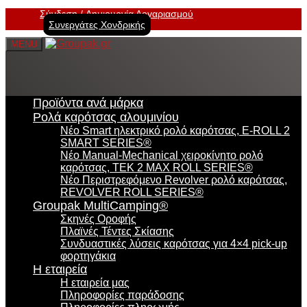
Σύνδεση
Δημιουργία Λογαριασμού
Συνεργάτες Χονδρικής
MENU
Προϊόντα ανά μάρκα
Ρολά καρότσας αλουμινίου
Νέο Smart ηλεκτρικό ρολό καρότσας, E-ROLL 2
SMART SERIES®
Νέο Manual-Mechanical χειροκίνητο ρολό
καρότσας, TEK 2 MAX ROLL SERIES®
Νέο Περιστρεφόμενο Revolver ρολό καρότσας,
REVOLVER ROLL SERIES®
Groupak MultiCamping®
Σκηνές Οροφής
Πλαϊνές Τέντες Σκίασης
Συνδυαστικές λύσεις καρότσας για 4×4 pick-up
φορτηγάκια
Η εταιρεία
Η εταιρεία μας
Πληροφορίες παράδοσης