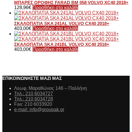
ΜΠΑΡΕΣ ΟΡΟΦΗΣ FARAD BM 058 VOLVO XC40 2018+
128,96
€
Προσθήκη στο καλάθι
ΣΚΑΛΟΠΑΤΙΑ SKA 241AL VOLVO CX40 2018+
403,00
€
Προσθήκη στο καλάθι
ΣΚΑΛΟΠΑΤΙΑ SKA 241BL VOLVO XC40 2018+
403,00
€
Προσθήκη στο καλάθι
ΕΠΙΚΟΙΝΩΝΗΣΤΕ ΜΑΖΙ ΜΑΣ
Λεωφ. Μαραθώνος 146 – Παλλήνη
Τηλ.: 210 6034727
Τηλ.: 210 6034728
Fax: 210 6033920
e-mail: info@groupak.gr