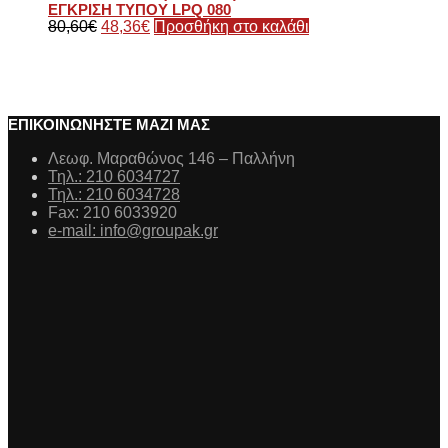
EΓΚΡΙΣΗ ΤΥΠΟΥ LPQ 080
80,60
€
48,36
€
Προσθήκη στο καλάθι
ΕΠΙΚΟΙΝΩΝΗΣΤΕ ΜΑΖΙ ΜΑΣ
Λεωφ. Μαραθώνος 146 – Παλλήνη
Τηλ.: 210 6034727
Τηλ.: 210 6034728
Fax: 210 6033920
e-mail: info@groupak.gr