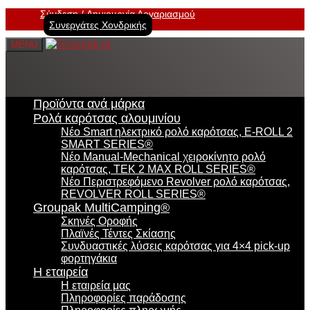
Σύνδεση
Δημιουργία Λογαριασμού
Συνεργάτες Χονδρικής
MENU
Προϊόντα ανά μάρκα
Ρολά καρότσας αλουμινίου
Νέο Smart ηλεκτρικό ρολό καρότσας, E-ROLL 2
SMART SERIES®
Νέο Manual-Mechanical χειροκίνητο ρολό
καρότσας, TEK 2 MAX ROLL SERIES®
Νέο Περιστρεφόμενο Revolver ρολό καρότσας,
REVOLVER ROLL SERIES®
Groupak MultiCamping®
Σκηνές Οροφής
Πλαϊνές Τέντες Σκίασης
Συνδυαστικές λύσεις καρότσας για 4×4 pick-up
φορτηγάκια
Η εταιρεία
Η εταιρεία μας
Πληροφορίες παράδοσης