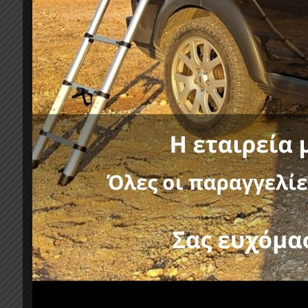
Κατηγορίες:
Σχετικά προϊόντα
-11%
-11%
FORMULA ROLL-BAR RB 450
MITSUBISHI L200 TRITON 2015+
FORMUL
TOYOTA 
644,80
€
725,40
€
χωρίς ΦΠΑ :
520,00
€
725,40
€
χωρίς ΦΠΑ