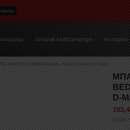
νδρικής
λουμινίου
Groupak MultiCamping®
Η εταιρεία
ΕΣ ΚΑΡΟΤΣΑΣ BEDBAR 066BL ISUZU D-MAX 2007-2012
ΜΠΑ
BED
D-M
193,4
χωρίς