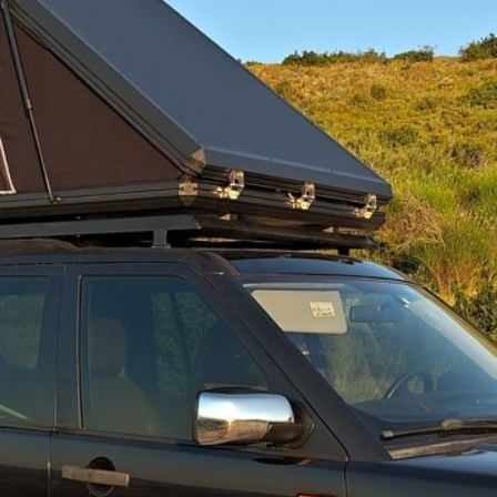
ΚΑΡΟΤ
BEDBA
Add to
066BL
ISUZU
D-
MAX
Περιγραφή
2007-
2012
ποσότητ
λειδαριά ασφαλείας
ας
(No 17E32111R1L)
01:2015 (No 1210046691)