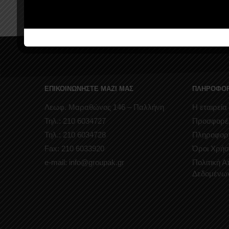
ΕΠΙΚΟΙΝΩΝΗΣΤΕ ΜΑΖΙ ΜΑΣ
ΠΛΗΡΟΦΟΡ
Λεωφ. Μαραθώνος 146 – Παλλήνη
Η εταιρεία
Τηλ.: 210 6034727
Προσφορέ
Τηλ.: 210 6034728
Πληροφορ
Fax: 210 6033920
Όροι Χρήσ
e-mail: info@groupak.gr
Πολιτική 
Δεδομένω