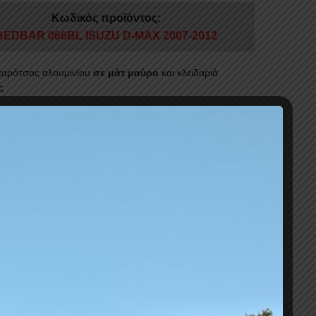
Κωδικός προϊόντος:
BEDBAR 066BL ISUZU D-MAX 2007-2012
αρότσας αλουμινίου
σε μάτ μαύρο
και κλειδαριά
ς
ότητα φόρτωσης εως 100kg
ρη τοποθέτηση χωρίς εργαλεία
άζονται με τις βαρέως τύπου κουπαστές μας
ποιητικό ποιότητας
ISO
USA
14001:2015 (No
111R1L)
ποιητικό ποιότητας
TUV
AUSTRIA
ISO
9001:2015 (No
46691)
στε περισσότερα
σιμο
Σ
Προσθήκη στο καλάθι