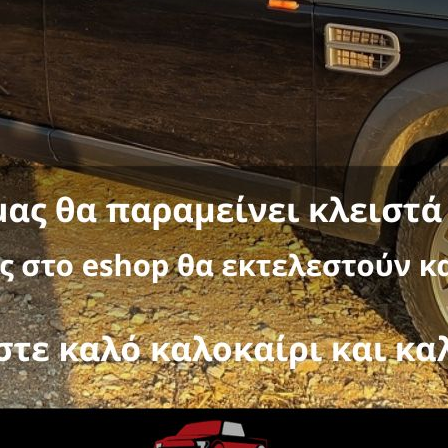
D-MAX 2007-2012
,
ΜΑΡΚΑ ΑΥΤΟΚΙΝΗΤΟΥ
,
ΜΠΑΡΕΣ-ΣΧΑΡΕΣ ΚΑΡΟ
-11%
FORMULA ROLL-BAR RB 45
NISSAN NAVARA D23 NP300 
A ROLL-BAR RB 450
HILUX (VIGO) 2005+&2011+
644,80
€
725,40
€
χωρίς ΦΠΑ :
520,00
€
644,80
€
 :
520,00
€