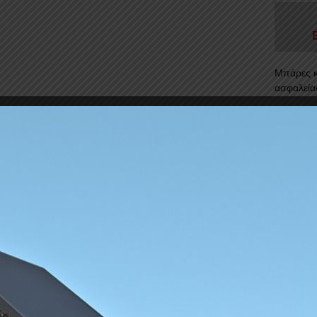
Μπάρες κ
ασφαλεία
Δυνατ
Γρήγο
Συνδυ
Πιστο
17E32
Πιστο
12100
...Διαβά
Διαθέ
ΜΠΑΡΕ