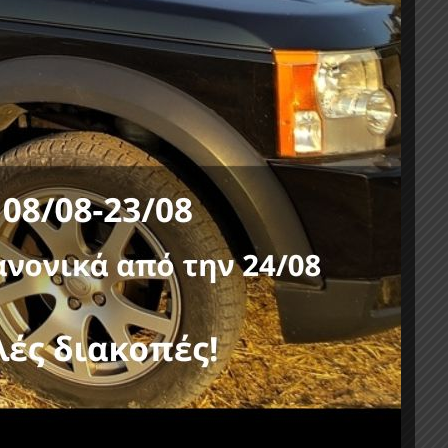
ΤΣΑΣ
,
ISUZU
-11%
0
FORMULA ROLL-BAR RB 450 ISUZU
2016+
D-MAX 2007+
644,80
€
725,40
€
χωρίς ΦΠΑ :
520,00
€