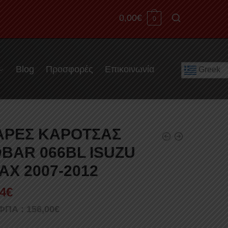
0,00
€
0
Blog
Προσφορές
Επικοινωνία
Greek
ΡΕΣ ΚΑΡΟΤΣΑΣ
BAR 066BL ISUZU
AX 2007-2012
4
€
 ΦΠΑ :
156,00
€