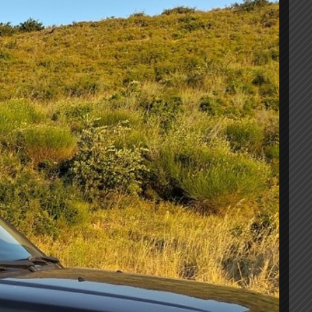
ΣΑΣ
R
 wishlist
α