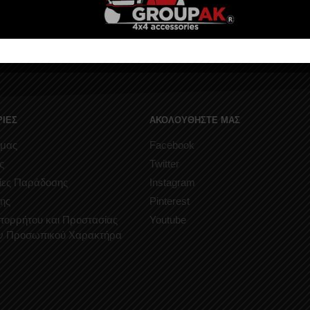
ΙΕΣ
ΑΚΟΛΟΥΘΗΣΤΕ ΜΑΣ
 μας
Facebook
ς
Twitter
ίες Παράδοσης
Instagram
ης
Pinterest
Απορρήτου και Προστασίας
Youtube
ν Προσωπικού Χαρακτήρα