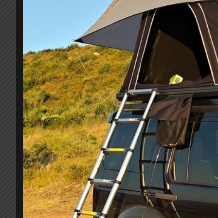
Μπάρες καρότσας αλουμινίου
σε μάτ μαύρο
και κ
Δυνατότητα φόρτωσης εως 100kg
Γρήγορη τοποθέτηση χωρίς εργαλεία
Συνδυάζονται με τις βαρέως τύπου κουπαστές μ
Πιστοποιητικό ποιότητας
ISO
USA
14001:2015 
Πιστοποιητικό ποιότητας
TUV
AUSTRIA
ISO
90