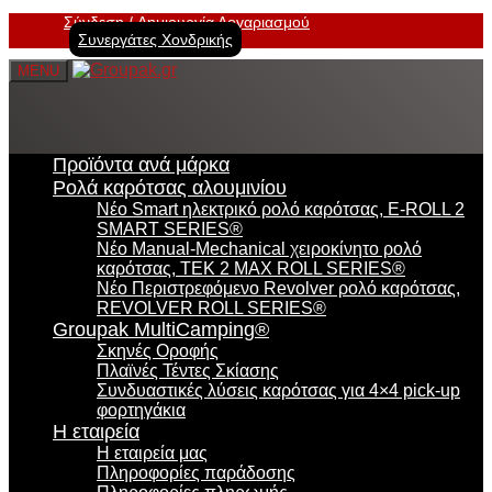
Σύνδεση
Δημιουργία Λογαριασμού
Συνεργάτες Χονδρικής
MENU
Προϊόντα ανά μάρκα
Ρολά καρότσας αλουμινίου
Νέο Smart ηλεκτρικό ρολό καρότσας, E-ROLL 2
SMART SERIES®
Νέο Manual-Mechanical χειροκίνητο ρολό
καρότσας, TEK 2 MAX ROLL SERIES®
Νέο Περιστρεφόμενο Revolver ρολό καρότσας,
REVOLVER ROLL SERIES®
Groupak MultiCamping®
Σκηνές Οροφής
Πλαϊνές Τέντες Σκίασης
Συνδυαστικές λύσεις καρότσας για 4×4 pick-up
φορτηγάκια
Η εταιρεία
Η εταιρεία μας
Πληροφορίες παράδοσης