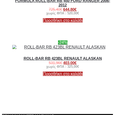
FORMULA ROLL-BAR RB 450 FORD RANGER 2006-
2012
725,40
€
644,80
€
χωρίς ΦΠΑ :
520,00
€
Προσθήκη στο καλάθι
-24%
ROLL-BAR RB 423BL RENAULT ALASKAN
531,96
€
403,00
€
χωρίς ΦΠΑ :
325,00
€
Προσθήκη στο καλάθι