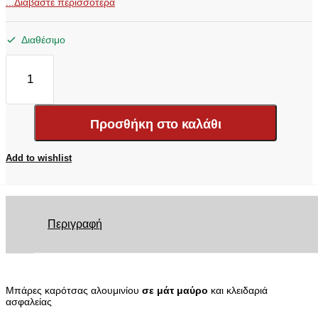
...Διαβάστε περισσότερα
Διαθέσιμο
ΜΠΑΡΕΣ
ΚΑΡΟΤΣΑΣ
BEDBAR
066BL
RENAULT
Προσθήκη στο καλάθι
ALASKAN
ποσότητα
Add to wishlist
Περιγραφή
Μπάρες καρότσας αλουμινίου
σε μάτ μαύρο
και κλειδαριά
ασφαλείας