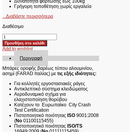
Δυνατότητα φόρτωσης έως 100kg
Γρήγορη τοποθέτηση χωρίς εργαλεία
...Διαβάστε περισσότερα
Διαθέσιμο
ΜΠΑΡΕΣ
ΟΡΟΦΗΣ
Προσθήκη στο καλάθι
FARAD
Add to wishlist
BM
055
Περιγραφή
AUDI
Q3
Mπάρες οροφής βαρέως τύπου αλουμινίου,
2011+
ασημί (FARAD Ιταλίας) με
τις εξής ιδιότητες:
ποσότητα
Για κολλητές εργοστασιακές ράγες
Αντικλεπτικό σύστημα κλειδώματος
Αεροδυναμικό σχήμα για
ελαχιστοποίηση θορύβου
Κατέχουν το Ευρωπαϊκο City Crash
Test Certification
Πιστοποιητικό ποιότητας
ISO
9001:2008
(
No
01100115455)
Πιστοποιητικό ποιότητας
ISO/TS
16949:2009 (
No
01111115459)