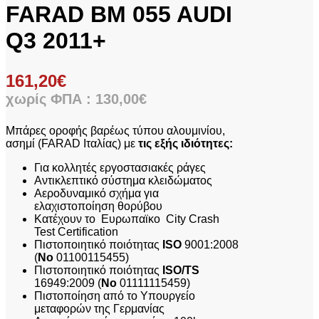
FARAD BM 055 AUDI
Q3 2011+
161,20
€
χωρίς ΦΠΑ :
130,00
€
Mπάρες οροφής βαρέως τύπου αλουμινίου,
ασημί (FARAD Ιταλίας) με
τις εξής ιδιότητες:
Για κολλητές εργοστασιακές ράγες
Αντικλεπτικό σύστημα κλειδώματος
Αεροδυναμικό σχήμα για
ελαχιστοποίηση θορύβου
Κατέχουν το Ευρωπαϊκο City Crash
Test Certification
Πιστοποιητικό ποιότητας
ISO
9001:2008
(
No
01100115455)
Πιστοποιητικό ποιότητας
ISO/TS
16949:2009 (
No
01111115459)
Πιστοποίηση από το Υπουργείο
μεταφορών της Γερμανίας