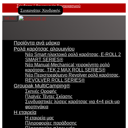
Σύνδεση
Δημιουργία Λογαριασμού
Συνεργάτες Χονδρικής
MENU
Προϊόντα ανά μάρκα
Ρολά καρότσας αλουμινίου
Νέο Smart ηλεκτρικό ρολό καρότσας, E-ROLL 2
SMART SERIES®
Νέο Manual-Mechanical χειροκίνητο ρολό
καρότσας, TEK 2 MAX ROLL SERIES®
Νέο Περιστρεφόμενο Revolver ρολό καρότσας,
REVOLVER ROLL SERIES®
Groupak MultiCamping®
Σκηνές Οροφής
Πλαϊνές Τέντες Σκίασης
Συνδυαστικές λύσεις καρότσας για 4×4 pick-up
φορτηγάκια
Η εταιρεία
Η εταιρεία μας
Πληροφορίες παράδοσης