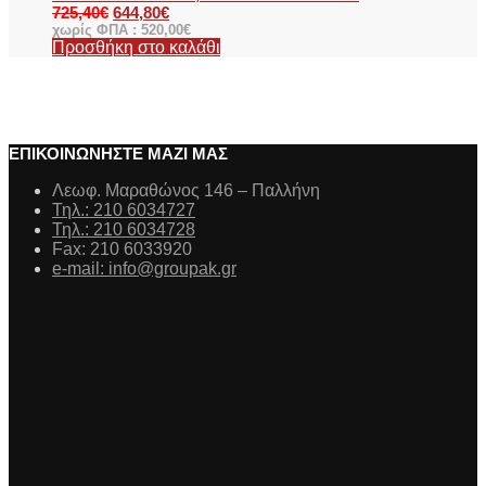
725,40
€
644,80
€
χωρίς ΦΠΑ :
520,00
€
Προσθήκη στο καλάθι
ΕΠΙΚΟΙΝΩΝΗΣΤΕ ΜΑΖΙ ΜΑΣ
Λεωφ. Μαραθώνος 146 – Παλλήνη
Τηλ.: 210 6034727
Τηλ.: 210 6034728
Fax: 210 6033920
e-mail: info@groupak.gr