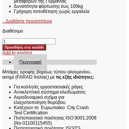
μεταφορών της Γερμανίας
Δυνατότητα φόρτωσης έως 100kg
Γρήγορη τοποθέτηση χωρίς εργαλεία
...Διαβάστε περισσότερα
Διαθέσιμο
ΜΠΑΡΕΣ
ΟΡΟΦΗΣ
Προσθήκη στο καλάθι
FARAD
Add to wishlist
BM
055
Περιγραφή
BMW
X1
Mπάρες οροφής βαρέως τύπου αλουμινίου,
2009-
ασημί (FARAD Ιταλίας) με
τις εξής ιδιότητες:
2015
Για κολλητές εργοστασιακές ράγες
ποσότητα
Αντικλεπτικό σύστημα κλειδώματος
Αεροδυναμικό σχήμα για
ελαχιστοποίηση θορύβου
Κατέχουν το Ευρωπαϊκο City Crash
Test Certification
Πιστοποιητικό ποιότητας ISO 9001:2008
(No 01100115455)
Πιστοποιητικό ποιότητας ISO/TS