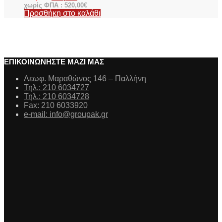
χωρίς ΦΠΑ :
520,00
€
Προσθήκη στο καλάθι
ΕΠΙΚΟΙΝΩΝΗΣΤΕ ΜΑΖΙ ΜΑΣ
Λεωφ. Μαραθώνος 146 – Παλλήνη
Τηλ.: 210 6034727
Τηλ.: 210 6034728
Fax: 210 6033920
e-mail: info@groupak.gr