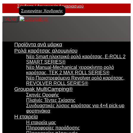
Σύνδεση
Δημιουργία Λογαριασμού
Συνεργάτες Χονδρικής
MENU
Προϊόντα ανά μάρκα
Ρολά καρότσας αλουμινίου
Νέο Smart ηλεκτρικό ρολό καρότσας, E-ROLL 2
SMART SERIES®
Νέο Manual-Mechanical χειροκίνητο ρολό
καρότσας, TEK 2 MAX ROLL SERIES®
Νέο Περιστρεφόμενο Revolver ρολό καρότσας,
REVOLVER ROLL SERIES®
Groupak MultiCamping®
Σκηνές Οροφής
Πλαϊνές Τέντες Σκίασης
Συνδυαστικές λύσεις καρότσας για 4×4 pick-up
φορτηγάκια
Η εταιρεία
Η εταιρεία μας
Πληροφορίες παράδοσης