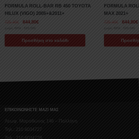
FORMULA ROLL-BAR RB 450 TOYOTA
FORMULA ROLL
HILUX (VIGO) 2005+&2011+
MAX 2021+
644,80
€
644,80
€
725,40
€
725,40
€
χωρίς ΦΠΑ :
520,00
€
χωρίς ΦΠΑ :
520,00
€
Προσθήκη στο καλάθι
Προσθήκ
ΕΠΙΚΟΙΝΩΝΗΣΤΕ ΜΑΖΙ ΜΑΣ
Λεωφ. Μαραθώνος 146 – Παλλήνη
Τηλ.: 210 6034727
Τηλ.: 210 6034728