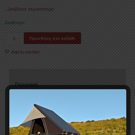
...Διαβάστε περισσότερα
Διαθέσιμο
ΜΠΑΡΕΣ
Προσθήκη στο καλάθι
ΟΡΟΦΗΣ
FARAD
Add to wishlist
BM
055
MINI
COUNTRYMAN
Περιγραφή
2024+
ποσότητα
Mπάρες οροφής βαρέως τύπου αλουμινίου, ασημί
(FARAD Ιταλίας) με
τις εξής ιδιότητες:
Για κολλητές εργοστασιακές ράγες
Αντικλεπτικό σύστημα κλειδώματος
Αεροδυναμικό σχήμα για ελαχιστοποίηση θορύβου