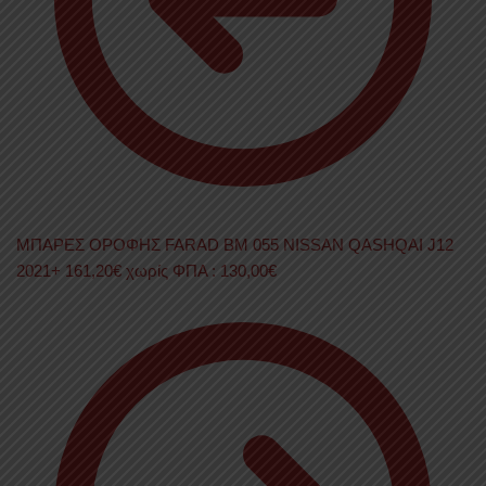
ΜΠΑΡΕΣ ΟΡΟΦΗΣ FARAD BM 055 NISSAN QASHQAI J12
2021+
161,20
€
χωρίς ΦΠΑ :
130,00
€