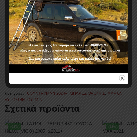
Κατέχουν το Ευρωπαϊκο City Crash Test Certification
Πιστοποιητικό ποιότητας ISO 9001:2008 (No
01100115455)
Πιστοποιητικό ποιότητας ISO/TS 16949:2009 (No
01111115459)
Πιστοποίηση από το Υπουργείο μεταφορών της
Γερμανίας
Δυνατότητα φόρτωσης έως 100kg
Γρήγορη τοποθέτηση χωρίς εργαλεία
Κατηγορίες:
COYNTRYMAN 2024+
,
ΜΠΑΡΕΣ ΟΡΟΦΗΣ
,
ΜΑΡΚΑ
ΑΥΤΟΚΙΝΗΤΟΥ
,
MINI
Σχετικά προϊόντα
-11%
-11%