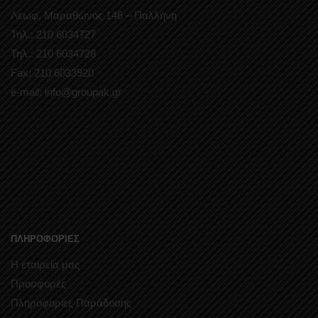
Λεωφ. Μαραθώνος 146 – Παλλήνη
Τηλ.: 210 6034727
Τηλ.: 210 6034728
Fax: 210 6033920
e-mail: info@groupak.gr
ΠΛΗΡΟΦΟΡΙΕΣ
Η εταιρεία μας
Προσφορές
Πληροφορίες Παράδοσης