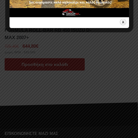
FORMULA ROLL-BAR RB 450 ISUZU D-
MAX 2007+
644,80
€
725,40
€
χωρίς ΦΠΑ :
520,00
€
Προσθήκη στο καλάθι
ΕΠΙΚΟΙΝΩΝΗΣΤΕ ΜΑΖΙ ΜΑΣ