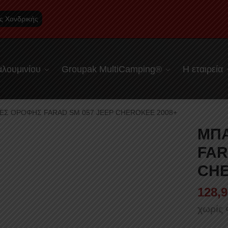
ς Χονδρικής
λουμινίου
Groupak MultiCamping®
Η εταιρεία
ΕΣ ΟΡΟΦΗΣ FARAD SM 057 JEEP CHEROKEE 2008+
ΜΠ
FAR
CHE
128,9
χωρίς