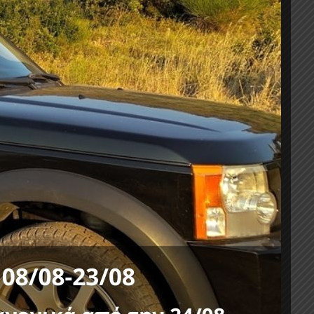
ΤΟΥ
,
JEEP