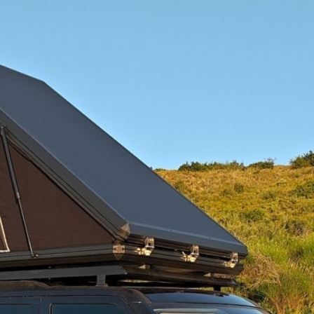
...Διαβά
Διαθέ
ΜΠΑΡΕ
ΟΡΟΦΗ
FARAD
Add to
SM
057
JEEP
CHERO
Περιγραφή
2008+
ποσότητ
 (FARAD Ιταλίας) με
τις εξής ιδιότητες: