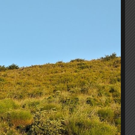
στε περισσότερα
σιμο
Σ
Προσθήκη στο καλάθι
Σ
 wishlist
KEE
α