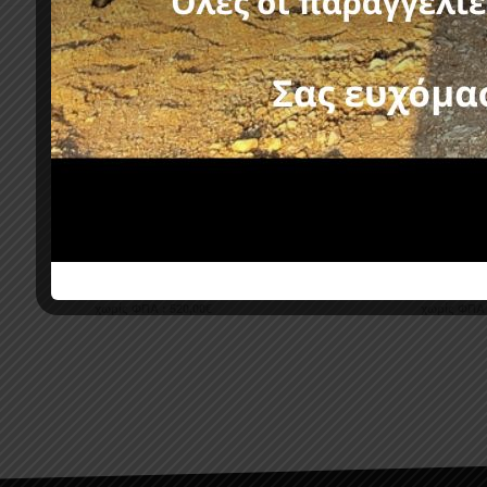
Σχετικά προϊόντα
-11%
-24%
FORMULA ROLL-BAR RB 450 MAZDA
ROLL-B
BT50 2006+
2012+ &
644,80
€
725,40
€
531,96
€
χωρίς ΦΠΑ :
520,00
€
χωρίς ΦΠΑ