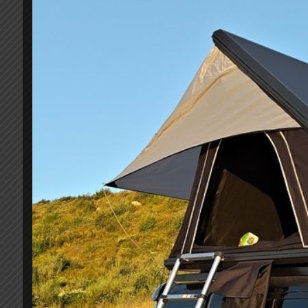
Mπάρες οροφής βαρέως τύπου μαύρες, σιδερένιες
Για εργοστασιακές ράγες οροφής
Αντικλεπτικό σύστημα κλειδώματος