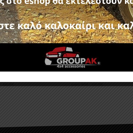
-11%
AR RB 423BL ISUZU D-MAX
FORMULA ROLL-BAR RB 45
 2016+
MITSUBISHI L200 2006+
403,00
€
644,80
€
725,40
€
 :
325,00
€
χωρίς ΦΠΑ :
520,00
€