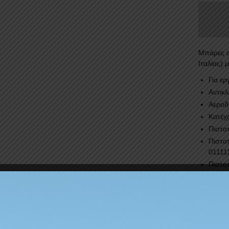
Mπάρες ο
Ιταλίας) 
Για ε
Αντικ
Αεροδ
Κατέχο
Πιστο
Πιστο
01111
Πιστο
Δυνατ
Γρήγο