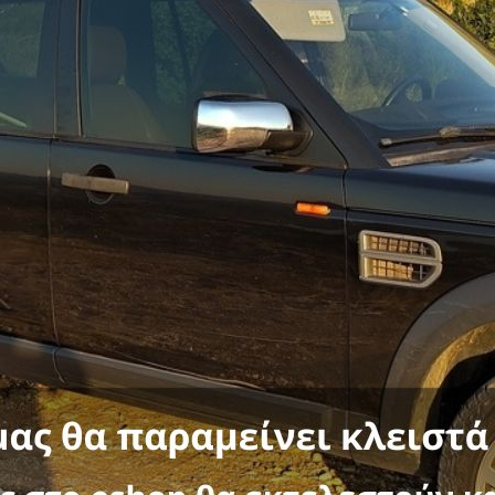
βου
cation
100115455)
No
01111115459)
 Γερμανίας
ες:
ΜΠΑΡΕΣ ΟΡΟΦΗΣ
,
CHEROKEE 2008-2013
,
ΜΑΡΚΑ ΑΥΤΟΚΙΝΗ