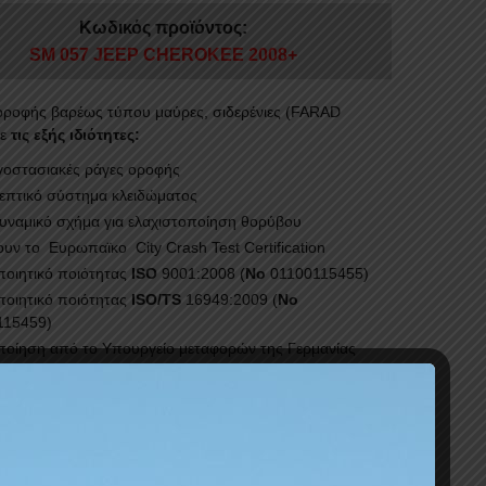
Κωδικός προϊόντος:
SM 057 JEEP CHEROKEE 2008+
ροφής βαρέως τύπου μαύρες, σιδερένιες (FARAD
με
τις εξής ιδιότητες:
ργοστασιακές ράγες οροφής
λεπτικό σύστημα κλειδώματος
υναμικό σχήμα για ελαχιστοποίηση θορύβου
υν το Ευρωπαϊκο City Crash Test Certification
ποιητικό ποιότητας
ISO
9001:2008 (
No
01100115455)
ποιητικό ποιότητας
ISO/TS
16949:2009 (
No
115459)
ποίηση από το Υπουργείο μεταφορών της Γερμανίας
ότητα φόρτωσης έως 75kg
ρη τοποθέτηση χωρίς εργαλεία