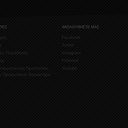
ΙΕΣ
ΑΚΟΛΟΥΘΗΣΤΕ ΜΑΣ
 μας
Facebook
ς
Twitter
ίες Παράδοσης
Instagram
ης
Pinterest
Απορρήτου και Προστασίας
Youtube
ν Προσωπικού Χαρακτήρα