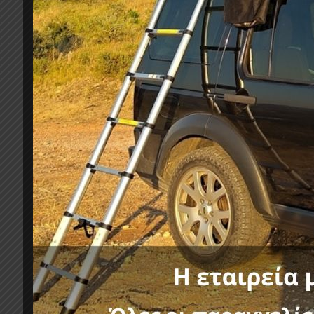
Αεροδυναμικό σχήμα για ελαχιστοποίηση θορύ
Κατέχουν το Ευρωπαϊκο City Crash Test Certifi
Πιστοποιητικό ποιότητας
ISO
9001:2008 (
No
01
Πιστοποιητικό ποιότητας
ISO/TS
16949:2009 (
Πιστοποίηση από το Υπουργείο μεταφορών της
Δυνατότητα φόρτωσης έως 75kg
Γρήγορη τοποθέτηση χωρίς εργαλεία
Κατηγορί