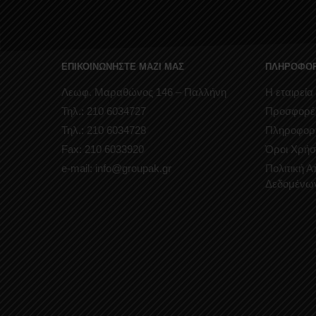
ΕΠΙΚΟΙΝΩΝΗΣΤΕ ΜΑΖΙ ΜΑΣ
ΠΛΗΡΟΦΟΡ
Λεωφ. Μαραθώνος 146 – Παλλήνη
Η εταιρεία
Τηλ.: 210 6034727
Προσφορέ
Τηλ.: 210 6034728
Πληροφορ
Fax: 210 6033920
Όροι Χρήσ
e-mail: info@groupak.gr
Πολιτική 
Δεδομένω