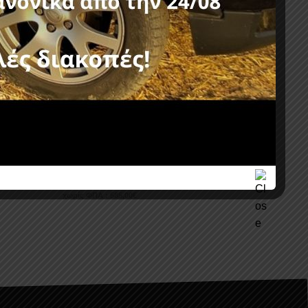
0
ROLL-BAR RB 430 FORD RANGER
2006-2012
725,40
€
χωρίς ΦΠΑ :
585,00
€