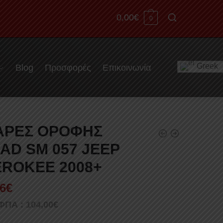
0,00
€
0
Greek
Blog
Προσφορές
Επικοινωνία
ΑΡΕΣ ΟΡΟΦΗΣ
AD SM 057 JEEP
ROKEE 2008+
6
€
 ΦΠΑ :
104,00
€