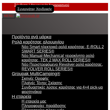
Σύνδεση
Δημιουργία Λογαριασμού
Συνεργάτες Χονδρικής
MENU
Προϊόντα ανά μάρκα
Ρολά καρότσας αλουμινίου
Νέο Smart ηλεκτρικό ρολό καρότσας, E-ROLL 2
SMART SERIES®
Νέο Manual-Mechanical χειροκίνητο ρολό
καρότσας, TEK 2 MAX ROLL SERIES®
Νέο Περιστρεφόμενο Revolver ρολό καρότσας,
REVOLVER ROLL SERIES®
Groupak MultiCamping®
Σκηνές Οροφής
Πλαϊνές Τέντες Σκίασης
Συνδυαστικές λύσεις καρότσας για 4×4 pick-up
φορτηγάκια
Η εταιρεία
Η εταιρεία μας
Πληροφορίες παράδοσης