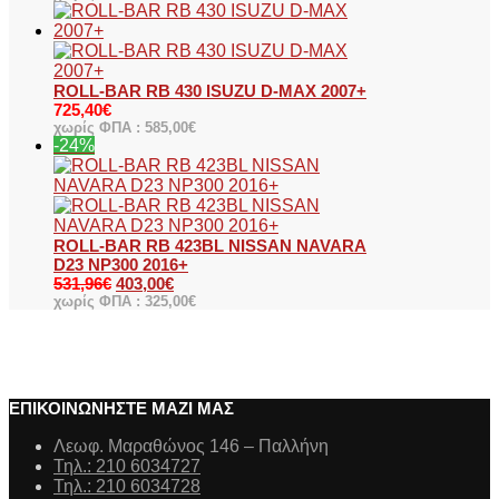
ROLL-BAR RB 430 ISUZU D-MAX 2007+
725,40
€
χωρίς ΦΠΑ :
585,00
€
-24%
ROLL-BAR RB 423BL NISSAN NAVARA
D23 NP300 2016+
531,96
€
403,00
€
χωρίς ΦΠΑ :
325,00
€
ΕΠΙΚΟΙΝΩΝΗΣΤΕ ΜΑΖΙ ΜΑΣ
Λεωφ. Μαραθώνος 146 – Παλλήνη
Τηλ.: 210 6034727
Τηλ.: 210 6034728