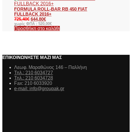
FORMULA ROLL-BAR RB 450 FIAT
FULLBACK 2016+
725,40
€
644,80
€
χωρίς ΦΠΑ :
520,00
€
Προσθήκη στο καλάθι
ΕΠΙΚΟΙΝΩΝΗΣΤΕ ΜΑΖΙ ΜΑΣ
Λεωφ. Μαραθώνος 146 – Παλλήνη
Τηλ.: 210 6034727
Τηλ.: 210 6034728
Fax: 210 6033920
e-mail: info@groupak.gr