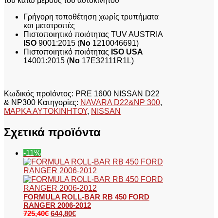
του κάτω μέρους του αυτοκινήτου
D22
Γρήγορη τοποθέτηση χωρίς τρυπήματα
&
και μετατροπές
NP300
Πιστοποιητικό ποιότητας TUV AUSTRIA
ποσότητα
ISO
9001:2015 (
No
1210046691)
Πιστοποιητικό ποιότητας
ISO USA
14001:2015 (
No
17E32111R1L)
Κωδικός προϊόντος:
PRE 1600 NISSAN D22
& NP300
Κατηγορίες:
NAVARA D22&NP 300
,
ΜΑΡΚΑ ΑΥΤΟΚΙΝΗΤΟΥ
,
NISSAN
Σχετικά προϊόντα
-11%
FORMULA ROLL-BAR RB 450 FORD
RANGER 2006-2012
725,40
€
644,80
€