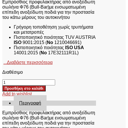
Εμπρόσθιος προφυλακτήρας από ανοξείδωτη
σωλήνα Φ76 (Bull-Bar)με ενσωματωμένη
επίπεδη ανοξείδωτη ποδιά για την προστασία
του κάτω μέρους του αυτοκινήτου
Γρήγορη τοποθέτηση χωρίς τρυπήματα
και μετατροπές
Πιστοποιητικό ποιότητας TUV AUSTRIA
ISO
9001:2015 (
No
1210046691)
Πιστοποιητικό ποιότητας
ISO USA
14001:2015 (
No
17E32111R1L)
...Διαβάστε περισσότερα
Διαθέσιμο
ΕΜΠΡΟΣΘΙΟΣ
ΠΡΟΦΥΛΑΚΤΗΡΑΣ
Προσθήκη στο καλάθι
ΜΕ
Add to wishlist
ΠΟΔΙΑ
(BULL-
Περιγραφή
BAR)
PRE
Εμπρόσθιος προφυλακτήρας από ανοξείδωτη
1600
σωλήνα Φ76 (Bull-Bar)με ενσωματωμένη
NISSAN
επίπεδη ανοξείδωτη ποδιά για την προστασία
NAVARA