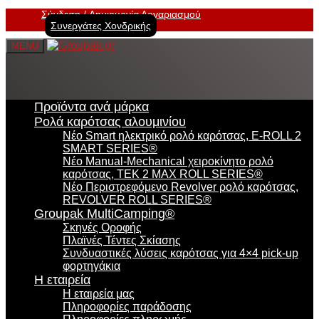
Σύνδεση
Δημιουργία Λογαριασμού
Συνεργάτες Χονδρικής
MENU
Προϊόντα ανά μάρκα
Ρολά καρότσας αλουμινίου
Νέο Smart ηλεκτρικό ρολό καρότσας, E-ROLL 2
SMART SERIES®
Νέο Manual-Mechanical χειροκίνητο ρολό
καρότσας, TEK 2 MAX ROLL SERIES®
Νέο Περιστρεφόμενο Revolver ρολό καρότσας,
REVOLVER ROLL SERIES®
Groupak MultiCamping®
Σκηνές Οροφής
Πλαϊνές Τέντες Σκίασης
Συνδυαστικές λύσεις καρότσας για 4×4 pick-up
φορτηγάκια
Η εταιρεία
Η εταιρεία μας
Πληροφορίες παράδοσης