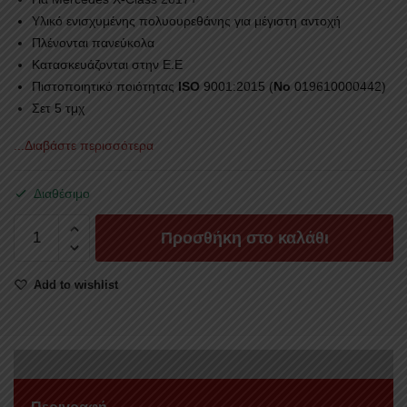
Υλικό ενισχυμένης πολυουρεθάνης για μέγιστη αντοχή
Πλένονται πανεύκολα
Κατασκευάζονται στην Ε.Ε
Πιστοποιητικό ποιότητας
ISO
9001:2015 (
No
019610000442)
Σετ 5 τμχ
...Διαβάστε περισσότερα
Διαθέσιμο
ΓΥΡΙΣΤΑ
Προσθήκη στο καλάθι
ΠΑΤΑΚΙΑ
ΚΑΜΠΙΝΑΣ
Add to wishlist
PAT
601
MERCEDES
X-
CLASS
2017+