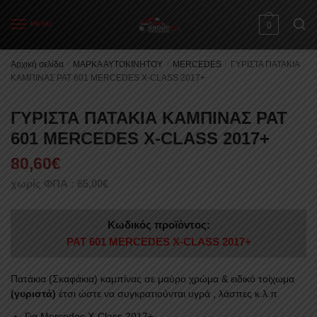
Skip
Skip
to
to
MENU
0
navigation
content
Αρχική σελίδα
/
ΜΑΡΚΑ ΑΥΤΟΚΙΝΗΤΟΥ
/
MERCEDES
/
ΓΥΡΙΣΤΑ ΠΑΤΑΚΙΑ
ΚΑΜΠΙΝΑΣ PAT 601 MERCEDES X-CLASS 2017+
ΓΥΡΙΣΤΑ ΠΑΤΑΚΙΑ ΚΑΜΠΙΝΑΣ PAT
601 MERCEDES X-CLASS 2017+
80,60
€
χωρίς ΦΠΑ :
65,00
€
Κωδικός προϊόντος:
PAT 601 MERCEDES X-CLASS 2017+
Πατάκια (Σκαφάκια) καμπίνας σε μαύρο χρώμα & ειδικό τoίχωμα
(γυριστά)
έτσι ώστε να συγκρατιούνται υγρά , λάσπες κ.λ.π
Για Mercedes X-Class 2017+