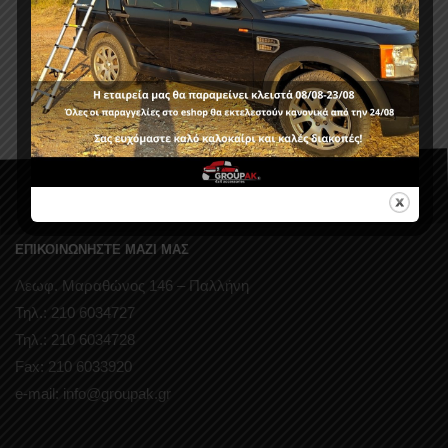
ΕΠΙΚΟΙΝΩΝΗΣΤΕ ΜΑΖΙ ΜΑΣ
Λεωφ. Μαραθώνος 146 – Παλλήνη
Τηλ.: 210 6034727
Τηλ.: 210 6034728
Fax: 210 6033920
e-mail: info@groupak.gr