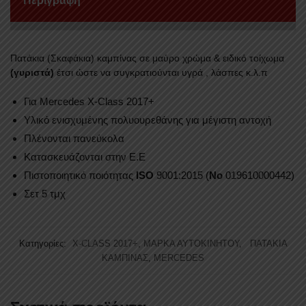
Περιγραφή
ποσότητα
Πατάκια (Σκαφάκια) καμπίνας σε μαύρο χρώμα & ειδικό τoίχωμα
(γυριστά)
έτσι ώστε να συγκρατιούνται υγρά , λάσπες κ.λ.π
Για Mercedes X-Class 2017+
Υλικό ενισχυμένης πολυουρεθάνης για μέγιστη αντοχή
Πλένονται πανεύκολα
Κατασκευάζονται στην Ε.Ε
Πιστοποιητικό ποιότητας
ISO
9001:2015 (
No
019610000442)
Σετ 5 τμχ
Κατηγορίες:
X-CLASS 2017+
,
ΜΑΡΚΑ ΑΥΤΟΚΙΝΗΤΟΥ
,
ΠΑΤΑΚΙΑ
ΚΑΜΠΙΝΑΣ
,
MERCEDES