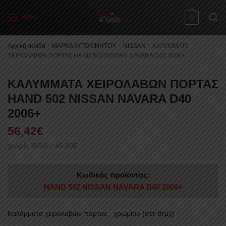
Skip
Skip
to
to
MENU
0
navigation
content
Αρχική σελίδα
/
ΜΑΡΚΑ ΑΥΤΟΚΙΝΗΤΟΥ
/
NISSAN
/
ΚΑΛΥΜΜΑΤΑ
ΧΕΙΡΟΛΑΒΩΝ ΠΟΡΤΑΣ HAND 502 NISSAN NAVARA D40 2006+
ΚΑΛΥΜΜΑΤΑ ΧΕΙΡΟΛΑΒΩΝ ΠΟΡΤΑΣ
HAND 502 NISSAN NAVARA D40
2006+
56,42
€
χωρίς ΦΠΑ :
45,50
€
Κωδικός προϊόντος:
HAND 502 NISSAN NAVARA D40 2006+
Καλύμματα χειρολαβών πόρτας χρωμίου (σετ 8τμχ)