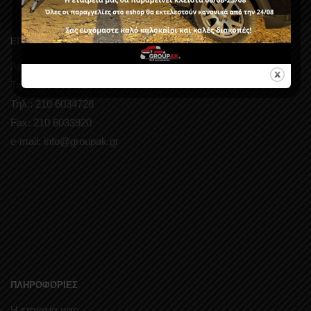
ΕΠΙΚΟΙΝΩΝΗΣΤΕ ΜΑΖΙ ΜΑΣ
Λεωφ. Μαραθώνος 146 – Παλλήνη
Τηλ.: 210 6034727
Τηλ.: 210 6034728
Fax: 210 6033920
e-mail: info@groupak.gr
ΠΛΗΡΟΦΟΡΙΕΣ
Η εταιρεία μας