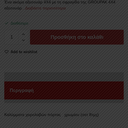
Ένα ακόμα αξεσουάρ 4Χ4 με τη σφραγίδα της GROUPAK 4Χ4
αξεσουάρ
...Διαβάστε περισσότερα
Διαθέσιμο
ΚΑΛΥΜΜΑΤΑ
Προσθήκη στο καλάθι
ΧΕΙΡΟΛΑΒΩΝ
ΠΟΡΤΑΣ
Add to wishlist
HAND
502
NISSAN
NAVARA
D40
2006+
Περιγραφή
ποσότητα
Καλύμματα χειρολαβών πόρτας χρωμίου (σετ 8τμχ)