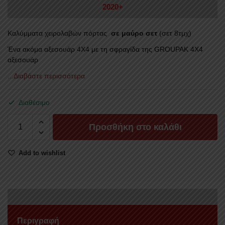
2020+
Καλύμματα χειρολαβών πόρτας
σε μαύρο σετ
(σετ 8τμχ)
Ένα ακόμα αξεσουάρ 4X4 με τη σφραγίδα της GROUPAK 4Χ4
αξεσουάρ
...Διαβάστε περισσότερα
Διαθέσιμο
ΚΑΛΥΜΜΑΤΑ
Προσθήκη στο καλάθι
ΧΕΙΡΟΛΑΒΩΝ
ΠΟΡΤΑΣ
Add to wishlist
ΣΕ
ΜΑΤ
ΜΑΥΡΟ
HAND
502BL
FORD
Περιγραφή