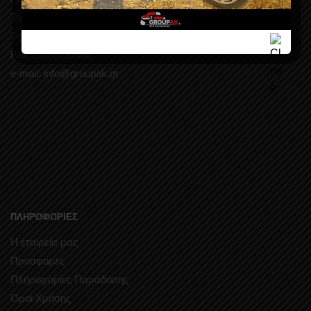
Τηλ.: 210 6034727
Τηλ.: 210 6034728
Fax: 210 6033920
e-mail: info@groupak.gr
ΠΛΗΡΟΦΟΡΙΕΣ
Η εταιρεία μας
Προσφορές
Πληροφορίες Παράδοσης
Όροι Χρήσης