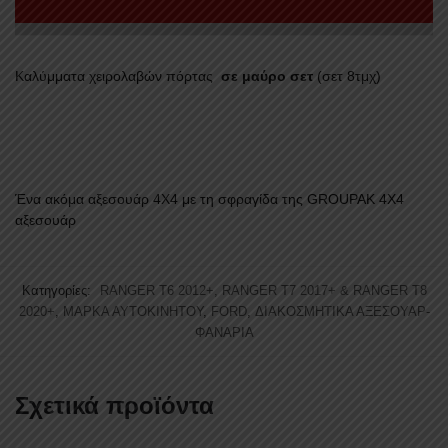
RANGER
T6
2012+
Καλύμματα χειρολαβών πόρτας
σε μαύρο σετ
(σετ 8τμχ)
,
T7
2017+&
T8
2020+
ποσότητα
Ένα ακόμα αξεσουάρ 4X4 με τη σφραγίδα της GROUPAK 4Χ4
αξεσουάρ
Κατηγορίες:
RANGER T6 2012+, RANGER T7 2017+ & RANGER T8
2020+
,
ΜΑΡΚΑ ΑΥΤΟΚΙΝΗΤΟΥ
,
FORD
,
ΔΙΑΚΟΣΜΗΤΙΚΑ ΑΞΕΣΟΥΑΡ-
ΦΑΝΑΡΙΑ
Σχετικά προϊόντα