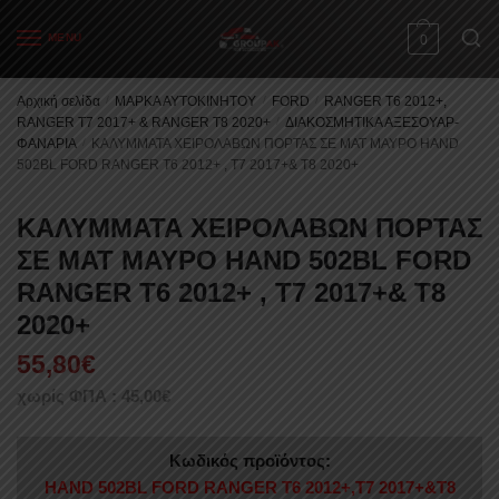
Skip
Skip
to
to
MENU
0
navigation
content
Αρχική σελίδα
/
ΜΑΡΚΑ ΑΥΤΟΚΙΝΗΤΟΥ
/
FORD
/
RANGER T6 2012+,
RANGER T7 2017+ & RANGER T8 2020+
/
ΔΙΑΚΟΣΜΗΤΙΚΑ ΑΞΕΣΟΥΑΡ-
ΦΑΝΑΡΙΑ
/
ΚΑΛΥΜΜΑΤΑ ΧΕΙΡΟΛΑΒΩΝ ΠΟΡΤΑΣ ΣΕ ΜΑΤ ΜΑΥΡΟ HAND
502BL FORD RANGER T6 2012+ , T7 2017+& T8 2020+
ΚΑΛΥΜΜΑΤΑ ΧΕΙΡΟΛΑΒΩΝ ΠΟΡΤΑΣ
ΣΕ ΜΑΤ ΜΑΥΡΟ HAND 502BL FORD
RANGER T6 2012+ , T7 2017+& T8
2020+
55,80
€
χωρίς ΦΠΑ :
45,00
€
Κωδικός προϊόντος:
HAND 502BL FORD RANGER T6 2012+,T7 2017+&Τ8