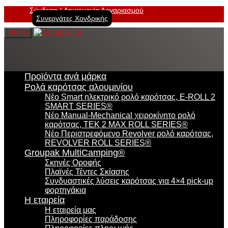
Σύνδεση
Δημιουργία Λογαριασμού
Συνεργάτες Χονδρικής
MENU
Προϊόντα ανά μάρκα
Ρολά καρότσας αλουμινίου
Νέο Smart ηλεκτρικό ρολό καρότσας, E-ROLL 2
SMART SERIES®
Νέο Manual-Mechanical χειροκίνητο ρολό
καρότσας, TEK 2 MAX ROLL SERIES®
Νέο Περιστρεφόμενο Revolver ρολό καρότσας,
REVOLVER ROLL SERIES®
Groupak MultiCamping®
Σκηνές Οροφής
Πλαϊνές Τέντες Σκίασης
Συνδυαστικές λύσεις καρότσας για 4×4 pick-up
φορτηγάκια
Η εταιρεία
Η εταιρεία μας
Πληροφορίες παράδοσης