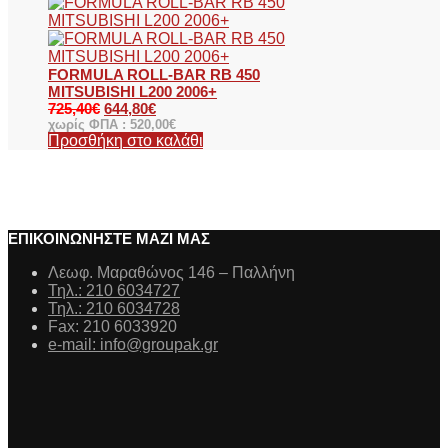
FORMULA ROLL-BAR RB 450
MITSUBISHI L200 2006+
725,40
€
644,80
€
χωρίς ΦΠΑ :
520,00
€
Προσθήκη στο καλάθι
ΕΠΙΚΟΙΝΩΝΗΣΤΕ ΜΑΖΙ ΜΑΣ
Λεωφ. Μαραθώνος 146 – Παλλήνη
Τηλ.: 210 6034727
Τηλ.: 210 6034728
Fax: 210 6033920
e-mail: info@groupak.gr