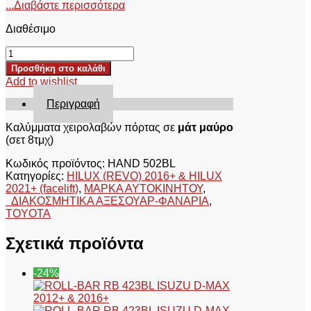
...Διαβάστε περισσότερα
Διαθέσιμο
ΚΑΛΥΜΜΑΤΑ
ΧΕΙΡΟΛΑΒΩΝ
Προσθήκη στο καλάθι
ΠΟΡΤΑΣ
Add to wishlist
ΣΕ
ΜΑΤ
Περιγραφή
ΜΑΥΡΟ
HAND
Καλύμματα χειρολαβών πόρτας σε
μάτ μαύρο
502BL
(σετ 8τμχ)
TOYOTA
Κωδικός προϊόντος:
HAND 502BL
HILUX
Κατηγορίες:
HILUX (REVO) 2016+ & HILUX
REVO
2021+ (facelift)
,
ΜΑΡΚΑ ΑΥΤΟΚΙΝΗΤΟΥ
,
2016+&HILUX
ΔΙΑΚΟΣΜΗΤΙΚΑ ΑΞΕΣΟΥΑΡ-ΦΑΝΑΡΙΑ
,
2021+
TOYOTA
ποσότητα
Σχετικά προϊόντα
-24%