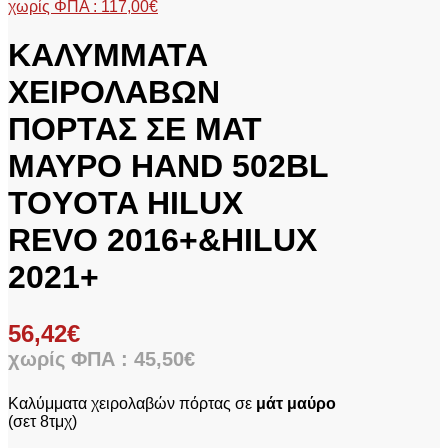
χωρίς ΦΠΑ :
117,00
€
ΚΑΛΥΜΜΑΤΑ
ΧΕΙΡΟΛΑΒΩΝ
ΠΟΡΤΑΣ ΣΕ ΜΑΤ
ΜΑΥΡΟ HAND 502BL
TOYOTA HILUX
REVO 2016+&HILUX
2021+
56,42
€
χωρίς ΦΠΑ :
45,50
€
Καλύμματα χειρολαβών πόρτας σε
μάτ μαύρο
(σετ 8τμχ)