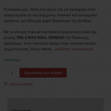
Η εταιρεία μας, πιστή στις αρχές της να προσφέρει στον
επαγγελματία τα πιο σύγχρονα, ποιοτικά και λειτουργικά
προϊόντα, για άλλη μια φορά δρομολογεί τις εξελίξεις.
Με το νέο μας manual-mechanical (χειροκίνητο ρολό 3ης
γενιάς)
TEK 2 MAX ROLL SERIES®
(10 Πατέντες),
χαράζουμε έναν καινούριο δρόμο στην ελληνική αγορά,
συμμετέχοντας, όπως πάντα,
...Διαβάστε περισσότερα
Διαθέσιμο
ΚΑΠΑΚΙ
Προσθήκη στο καλάθι
ΚΑΡΟΤΣΑΣ
ΡΟΛΟ
Add to wishlist
ΑΛΟΥΜΙΝΙΟΥ
ΜΕ
ΒΑΡΕΟΣ
ΤΥΠΟΥ
Περιγραφή