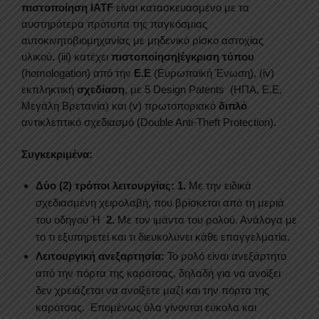
πιστοποίηση IATF
είναι κατασκευασμένο με τα
αυστηρότερα πρότυπα της παγκόσμιας
αυτοκινητοβιομηχανίας με μηδενικό ρίσκο αστοχίας
υλικού. (iii) κατέχει
πιστοποίηση|έγκριση τύπου
(homologation) από την
Ε.Ε
(Ευρωπαϊκή Ένωση), (iv)
εκπληκτική
σχεδίαση
, με 5 Design Patents (ΗΠΑ, Ε.Ε,
Μεγάλη Βρετανία) και (v) πρωτοποριακό
διπλό
αντικλεπτικό σχεδιασμό (Double Anti-Theft Protection).
Συγκεκριμένα:
Δύο (2) τρόποι λειτουργίας:
1.
Με την ειδικά
σχεδιασμένη χειρολαβή, που βρίσκεται από τη μεριά
του οδηγού Ή
2.
Με τον ιμάντα του ρολού. Ανάλογα με
το τι εξυπηρετεί και τι διευκολύνει κάθε επαγγελματία.
Λειτουργική ανεξαρτησία:
Το ρολό είναι ανεξάρτητο
από την πόρτα της καρότσας, δηλαδή για να ανοίξει
δεν χρειάζεται να ανοίξετε μαζί και την πόρτα της
καρότσας. Επομένως όλα γίνονται εύκολα και