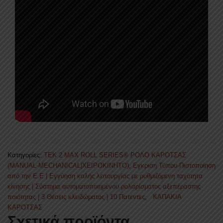
Κατηγορίες:
TEK 2 MAX ROLL SERIES® ΡΟΛΟ ΚΑΡΟΤΣΑΣ
(MANUAL-MECHANICAL|ΧΕΙΡΟΚΙΝΗΤΟ)
,
Eγκριση Τύπου-Πιστοποίηση
από την Ε.Ε | Εγγύηση καλής λειτουργίας με ρυθμιζόμενη ταχύτητα
κίνησης | Σύστημα αυτοματοποιημένου ρολαρίσματος αξεπέραστης
ποιότητας | 3 Θέσεις κλειδώματος | 10 Πατέντες
,
ΚΑΠΑΚΙΑ
ΚΑΡΟΤΣΑΣ
Σχετικά προϊόντα