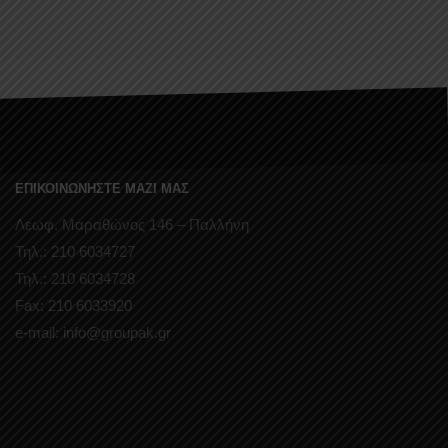
ΕΠΙΚΟΙΝΩΝΗΣΤΕ ΜΑΖΙ ΜΑΣ
Λεωφ. Μαραθώνος 146 – Παλλήνη
Τηλ.: 210 6034727
Τηλ.: 210 6034728
Fax: 210 6033920
e-mail: info@groupak.gr