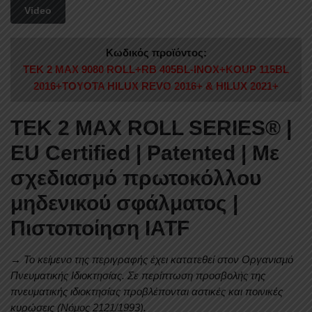
Video
Κωδικός προϊόντος:
TEK 2 MAX 9080 ROLL+RB 405BL-INOX+KOUP 115BL
2016+TOYOTA HILUX REVO 2016+ & HILUX 2021+
TEK 2 MAX ROLL SERIES®
|
EU Certified | Patented |
Με
σχεδιασμό πρωτοκόλλου
μηδενικού σφάλματος |
Πιστοποίηση
IATF
→ Το κείμενο της περιγραφής έχει κατατεθεί στον Οργανισμό
Πνευματικής Ιδιοκτησίας.
Σε περίπτωση προσβολής της
πνευματικής ιδιοκτησίας προβλέπονται αστικές και ποινικές
κυρώσεις (Νόμος 2121/1993).