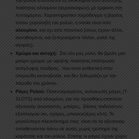
του ρολού αποτελείται εξ ολοκλήρου από ανώτερης
ποιότητας αλουμίνιο (αεροσκαφών), με έμφαση στη
λεπτομέρεια. Χαρακτηριστικό παράδειγμα η βαρέος
τύπου χειρολαβή του ρολού, η οποία είναι από
αλουμίνιο
, και όχι από πλαστικό (όπως έχουν άλλα,
συνηθισμένα, και ξεπερασμένα πλέον, ρολά της
αγοράς).
Χρώμα και αντοχή:
Στο νέο μας ρολό, θα βρείτε ματ
μαύρο χρώμα, με υψηλής ποιότητας επίστρωση
ανάγλυφης πούδρας, που είναι ανθεκτική στην
υπεριώδη ακτινοβολία, και δεν ξεθωριάζει με την
πάροδο του χρόνου.
Ράγες Ρολού:
Πατενταρισμένες, αυλακωτές ράγες (T-
SLOTS) από αλουμίνιο, για την προσθήκη επιπλέον
αξεσουάρ (κουπαστές, μπάρες, βάσεις ποδηλάτων,
εξοπλισμού σκι, σχάρες, μπαγκαζιέρες κλπ). Το
μεγαλύτερο πλεονέκτημά τους είναι ότι τα αξεσουάρ
τοποθετούνται πάνω σε αυτές χωρίς τρύπημα της
καρότσας και του ρολού. Επίσης οι ράγες έχουν χώρο