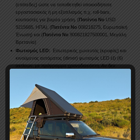
(επίπεδες) ώστε να τοποθετηθεί οποιοσδήποτε
εργοστασιακός ή μη εξοπλισμός π.χ. roll-bars,
κουπαστές για βαρέα χρήση. (
Πατέντα Νο
USD
9215685, ΗΠΑ), (
Πατέντα Νο
008218275, Ευρωπαϊκή
Ένωση) και (
Πατέντα Νο
900821827500001, Mεγάλη
Βρετανία)
Φωτισμός LED:
Εσωτερικός χωνευτός (κρυφός) και
κινούμενος αυτόματος (dimer) φωτισμός LED έξι (6)
ακτίνων, με πρόγραμμα χρονοδιακόπτη. Αν δεν
κλείσετε το LED τότε θα κλείσει μόνο του μετά από
πέντε (5) λεπτά.
Στεγανοποίηση:
Απόλυτη προστασία με εξαπλό
σύστημα εκκένωσης, αριθμό αξιολόγησης-
στεγανότητας (ΙP 67-Water Proof Test-Report), τέσσερα
(4) κανάλια υδρορροών, δύο (2 ) εμπρός και δύο (2)
πίσω, για προστασία από το νερό. Επίσης το ρολό μας
διαθέτει ενσωματωμένα αδιάβροχα λάστιχα στις
πλαϊνές ράγες και, ευτυχώς, δε χρειάζεται για την