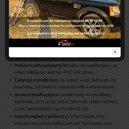
τοποθέτησή του να χρησιμοποιηθούν συγκολλητικές
ουσίες (σιλικόνη, παρμπριζόκολλα κλπ), που με το
πέρασμα του χρόνου καταστρέφουν το όχημα
(αφήνουν σημάδια, μπαίνουν νερά κλπ).
Σύστημα κλειδώματος:
Κλειδαριά ασφαλείας με
κάλυμμα από πάνω, για προστασία σε όλες τις
καιρικές συνθήκες, ακόμα και στις πιο αντίξοες. Στο
σετ περιλαμβάνονται δύο (2) κλειδιά ασφαλείας τύπου
high security system.
Απόλυτη απορρόφηση
θορύβου και κραδασμών, με
ειδικό αδιάβροχο λάστιχο PVC στις ράγες.
Γρήγορη τοποθέτηση
του ρολού χωρίς διάτρηση της
καρότσας, με βάση τα πρότυπα κάθε κατασκευαστή.
Δυνατότητα/Ευχέρεια
τοποθέτησης σε επενδύσεις
καρότσας, με ή χωρίς χείλος (over-rail, under-rail liner),
χωρίς τροποποίηση της επένδυσής της.
Αεροδυναμική σχεδίαση
με ειδικά νεύρα στην
κολώνα του ρολού, καθώς και στα τελειώματα των