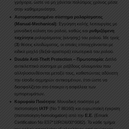
γρήγορα, ώστε να μη χάνεται πολύτιμος χρόνος μέσα
στην καθημερινότητα.
Αυτοματοποιημένο σύστημα ρολαρίσματος
(Manual-Mechanical):
Εγγύηση καλής λειτουργίας με
μοναδική κύλιση του ρολού, καθώς και
ρυθμιζόμενη
ταχύτητα
ρολαρίσματος (κίνησης) του ρολού. Με τρείς
(
3
) θέσεις κλειδώματος, οι οποίες επιτυγχάνονται με
ειδικό μοχλό (δεξιά-αριστερά) εσωτερικά του ρολού.
Double Anti-Theft Protection – Πρωτοπορία:
Διπλό
αντικλεπτικό σύστημα με ράβδους αλουμινίου που
αλληλοσυνδέονται μεταξύ τους, καθιστώντας αδύνατη
την είσοδο αιχμηρών αντικειμένων, έτσι ώστε να
διασφαλίζεται στο έπακρο η ασφάλεια των
εμπορευμάτων.
Κορυφαία Ποιότητα:
Μοναδική ποιότητα με
πιστοποίηση
IATF
(Νο Τ 86160) και ευρωπαϊκή έγκριση
(πιστοποίηση-homologation) από την
E.E
. (Emark
Certification No E57*10RO6/00*0082). Το κάθε τμήμα