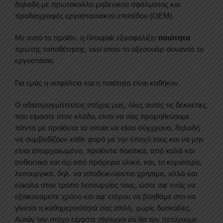
δηλαδή με πρωτόκολλο μηδενικού σφάλματος και
προδιαγραφές εργοστασιακού επιπέδου (OEM).
Με αυτό το προϊόν, η Groupak εξασφαλίζει
ποιότητα
πρώτης τοποθέτησης, εκεί όπου το αξεσουάρ συναντά το
εργοστάσιο.
Για εμάς η ασφάλεια και η ποιότητα είναι καθήκον.
Ο αδιαπραγμάτευτος στόχος μας, όλες αυτές τις δεκαετίες
που είμαστε στον κλάδο, είναι να σας προμηθεύουμε
πάντα με προϊόντα τα οποία να είναι σύγχρονα, δηλαδή
να συμβαδίζουν κάθε φορά με την εποχή τους και να μην
είναι απαρχαιωμένα, προϊόντα ποιοτικά, από καλά και
ανθεκτικά και όχι από πρόχειρα υλικά, και, το κυριότερο,
λειτουργικά, δηλ. να αποδεικνύονται χρήσιμα, αλλά και
εύκολα στον τρόπο λειτουργίας τους, ώστε αφ’ ενός να
εξοικονομείτε χρόνο και αφ’ ετέρου να βοηθάμε στο να
γίνεται η καθημερινότητά σας απλή, χωρίς δυσκολίες.
Αυτόν τον στόχο είμαστε σίγουροι ότι θα τον πετύχουμε