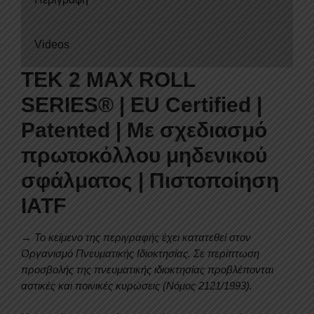
BLACK-
INOX
ROLL-
Videos
BAR,
ΑΨΙΔΑ
TEK 2 MAX ROLL
ΤΖΑΜΙΟΥ
SERIES®
| EU Certified |
ΚΑΙ
ΚΟΥΠΑΣΤΕΣ
Patented |
Με σχεδιασμό
TEK
πρωτοκόλλου μηδενικού
2
MAX
σφάλματος | Πιστοποίηση
9080
IATF
ROLL+RB
405BL-
→ Το κείμενο της περιγραφής έχει κατατεθεί στον
INOX+KOUP
Οργανισμό Πνευματικής Ιδιοκτησίας.
Σε περίπτωση
115BL
προσβολής της πνευματικής ιδιοκτησίας προβλέπονται
2016+TOYOTA
αστικές και ποινικές κυρώσεις (Νόμος 2121/1993).
HILUX
REVO