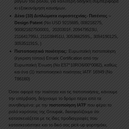
ραγών του ρολού, για καλύτερη οδηγική συμπεριφορά
κι εξοικονόμηση καυσίμων.
Δέκα (10) Διπλώματα ευρεσιτεχνίας- Πατέντες –
Design Patent
(Νο USD 9215685, 008218275,
900821827500001, 2020301F, 209479523U,
211641795U, 211038451U, 305366259S,, 305419012S,
305351191S, )
Πιστοποιητικά ποιότητας:
Eυρωπαϊκή πιστοποίηση
(έγκριση τύπου) Emark Certification από την
Eυρωπαϊκή Ένωση (No E57*10RO6/00*0082), καθώς
και ένα (1) πιστοποιητικό ποιότητας IATF 16949 (Νο
Τ86160)
Όσον αφορά την ποιότητα και τις πιστοποιήσεις, κάνουμε
την υπέρβαση, δείχνουμε το δρόμο πέρα από τα
συνηθισμένα: με την
πιστοποίηση
IATF
που φέρει το
ρολό καρότσας της Groupak, διασφαλίζουμε ότι
κατασκευάζεται με τις ίδιες προδιαγραφές που
κατασκευάστηκε και το δικό σας pick-up φορτηγάκι,