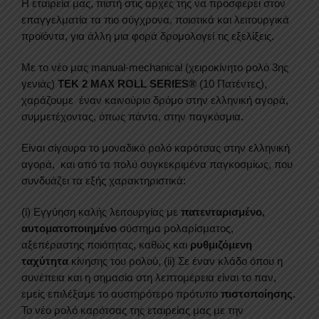
Η εταιρεία μας, πιστή στις αρχές της να προσφέρει στον
2016+
επαγγελματία τα πιο σύγχρονα, ποιοτικά και λειτουργικά
&
προϊόντα, για άλλη μια φορά δρομολογεί τις εξελίξεις.
HILUX
2021+
Με το νέο μας manual-mechanical (χειροκίνητο ρολό 3ης
ποσότητα
γενιάς)
TEK 2 MAX ROLL SERIES®
(10 Πατέντες),
χαράζουμε έναν καινούριο δρόμο στην ελληνική αγορά,
συμμετέχοντας, όπως πάντα, στην παγκόσμια.
Είναι σίγουρα το μοναδικό ρολό καρότσας στην ελληνική
αγορά, και από τα πολύ συγκεκριμένα παγκοσμίως, που
συνδυάζει τα εξής χαρακτηριστικά:
(i) Εγγύηση καλής λειτουργίας με
πατενταρισμένο,
αυτοματοποιημένο
σύστημα ρολαρίσματος,
αξεπέραστης ποιότητας, καθώς και
ρυθμιζόμενη
ταχύτητα
κίνησης του ρολού, (ii) Σε έναν κλάδο όπου η
συνέπεια και η σημασία στη λεπτομέρεια είναι το παν,
εμείς επιλέξαμε το αυστηρότερο πρότυπο
πιστοποίησης
.
Το νέο ρολό καρότσας της εταιρείας μας με την