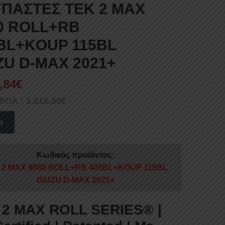
ΠΑΣΤΕΣ TEK 2 MAX
0 ROLL+RB
BL+KOUP 115BL
ZU D-MAX 2021+
,84
€
 ΦΠΑ :
1.816,00
€
o
Κωδικός προϊόντος:
 2 MAX 9080 ROLL+RB 405BL+KOUP 115BL
ISUZU D-MAX 2021+
 2 MAX ROLL SERIES®
|