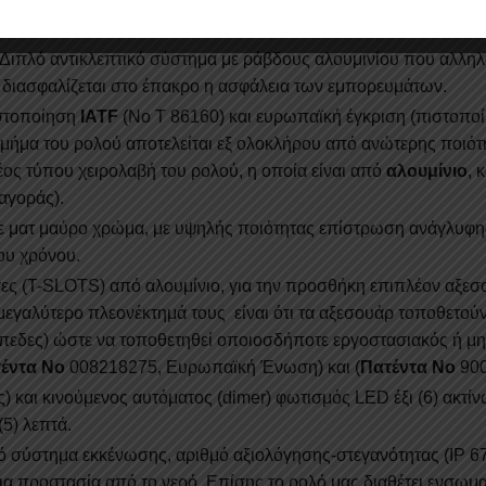
Manual-Mechanical):
Εγγύηση καλής λειτουργίας με μοναδική
 τρείς (
3
) θέσεις κλειδώματος, οι οποίες επιτυγχάνονται με ειδ
Διπλό αντικλεπτικό σύστημα με ράβδους αλουμινίου που αλληλ
α διασφαλίζεται στο έπακρο η ασφάλεια των εμπορευμάτων.
ιστοποίηση
IATF
(Νο Τ 86160) και ευρωπαϊκή έγκριση (πιστοπο
 τμήμα του ρολού αποτελείται εξ ολοκλήρου από ανώτερης ποιό
ος τύπου χειρολαβή του ρολού, η οποία είναι από
αλουμίνιο
, 
αγοράς).
τε ματ μαύρο χρώμα, με υψηλής ποιότητας επίστρωση ανάγλυφη
του χρόνου.
ες (T-SLOTS) από αλουμίνιο, για την προσθήκη επιπλέον αξε
 μεγαλύτερο πλεονέκτημά τους είναι ότι τα αξεσουάρ τοποθετο
ίπεδες) ώστε να τοποθετηθεί οποιοσδήποτε εργοστασιακός ή μη 
έντα Νο
008218275, Ευρωπαϊκή Ένωση) και (
Πατέντα Νο
900
και κινούμενος αυτόματος (dimer) φωτισμός LED έξι (6) ακτίν
(5) λεπτά.
σύστημα εκκένωσης, αριθμό αξιολόγησης-στεγανότητας (ΙP 67-W
για προστασία από το νερό. Επίσης το ρολό μας διαθέτει ενσωμα