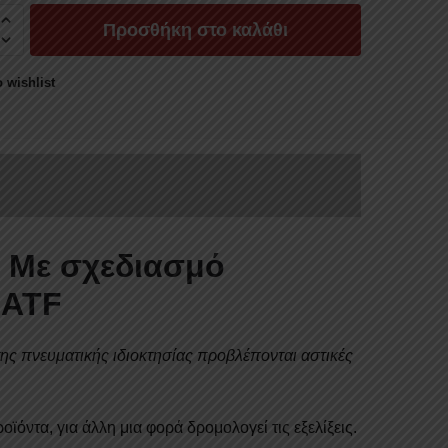
Προσθήκη στο καλάθι
ΣΑΣ
 wishlist
ΝΙΟΥ
Σ
ΝΙΟ
|
Με σχεδιασμό
Υ
IATF
ΣΤΕΣ
ς πνευματικής ιδιοκτησίας προβλέπονται αστικές
ϊόντα, για άλλη μια φορά δρομολογεί τις εξελίξεις.