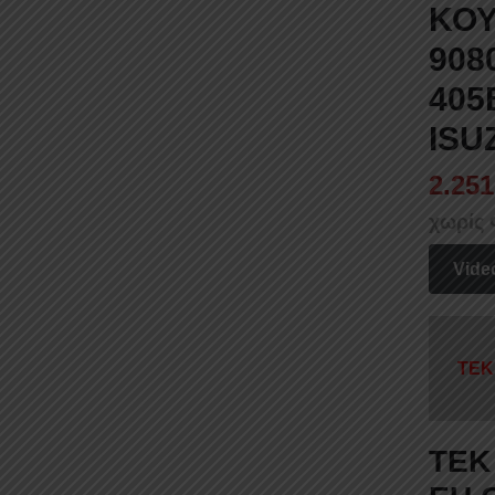
ΚΟΥ
908
405
ISU
2.251
χωρίς
Vide
TEK
TEK