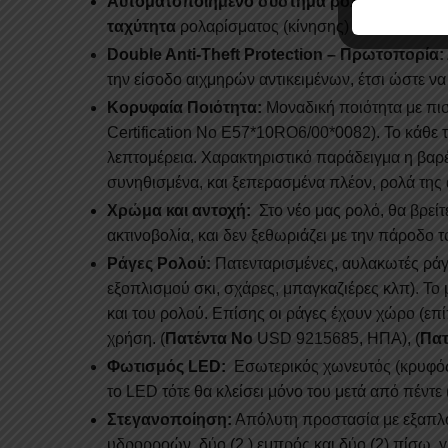
Αυτοματοποιημένο σύστημα ρολαρίσματος (
ταχύτητα
ρολαρίσματος (κίνησης) του ρολού. Με
Double Anti-Theft Protection – Πρωτοπορία:
την είσοδο αιχμηρών αντικειμένων, έτσι ώστε ν
Κορυφαία Ποιότητα:
Μοναδική ποιότητα με π
Certification No E57*10RO6/00*0082). Το κάθε
λεπτομέρεια. Χαρακτηριστικό παράδειγμα η βαρέ
συνηθισμένα, και ξεπερασμένα πλέον, ρολά της 
Χρώμα και αντοχή:
Στο νέο μας ρολό, θα βρεί
ακτινοβολία, και δεν ξεθωριάζει με την πάροδο 
Ράγες Ρολού:
Πατενταρισμένες, αυλακωτές ράγ
εξοπλισμού σκι, σχάρες, μπαγκαζιέρες κλπ). Το
και του ρολού. Επίσης οι ράγες έχουν χώρο (επ
χρήση. (
Πατέντα Νο
USD 9215685, ΗΠΑ), (
Πατ
Φωτισμός LED:
Εσωτερικός χωνευτός (κρυφός) 
το LED τότε θα κλείσει μόνο του μετά από πέντε 
Στεγανοποίηση:
Απόλυτη προστασία με εξαπλό 
υδρορροών, δύο (2 ) εμπρός και δύο (2) πίσω, 