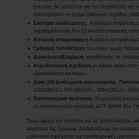
ευτυχώς, δε χρειάζεται για την τοποθέτησή του
καταστρέφουν το όχημα (αφήνουν σημάδια, μπαί
Σύστημα κλειδώματος:
Κλειδαριά ασφαλείας με
περιλαμβάνονται δύο (2) κλειδιά ασφαλείας τύπο
Απόλυτη απορρόφηση
θορύβου και κραδασμών
Γρήγορη τοποθέτηση
του ρολού χωρίς διάτρη
Δυνατότητα/Ευχέρεια
τοποθέτησης σε επενδύσει
Αεροδυναμική σχεδίαση
με ειδικά νεύρα στην
εξοικονόμηση καυσίμων.
Δέκα (10) Διπλώματα ευρεσιτεχνίας- Πατέντε
211038451U, 305366259S,, 305419012S, 3053
Πιστοποιητικά ποιότητας:
Eυρωπαϊκή πιστοποί
(1) πιστοποιητικό ποιότητας IATF 16949 (Νο Τ
Όσον αφορά την ποιότητα και τις πιστοποιήσεις, 
καρότσας της Groupak, διασφαλίζουμε ότι κατασκευ
μηδενικού σφάλματος και προδιαγραφές εργοστασ