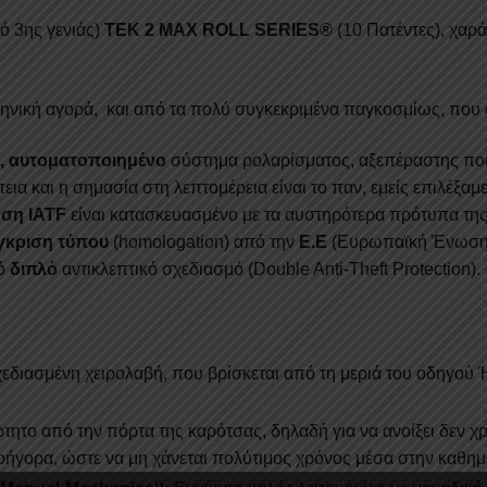
ROLL+
ό 3ης γενιάς)
TEK 2 MAX ROLL SERIES®
(10 Πατέντες), χαρ
405BL+
115BL
ISUZU
ληνική αγορά, και από τα πολύ συγκεκριμένα παγκοσμίως, που σ
D-
MAX
, αυτοματοποιημένο
σύστημα ρολαρίσματος, αξεπέραστης ποι
2021+
πεια και η σημασία στη λεπτομέρεια είναι το παν, εμείς επιλέξ
ποσότητ
ση IATF
είναι κατασκευασμένο με τα αυστηρότερα πρότυπα της
γκριση τύπου
(homologation) από την
Ε.Ε
(Ευρωπαϊκή Ένωση),
κό
διπλό
αντικλεπτικό σχεδιασμό (Double Anti-Theft Protection).
χεδιασμένη χειρολαβή, που βρίσκεται από τη μεριά του οδηγού
.
τητο από την πόρτα της καρότσας, δηλαδή για να ανοίξει δεν χρε
ρήγορα, ώστε να μη χάνεται πολύτιμος χρόνος μέσα στην καθημ