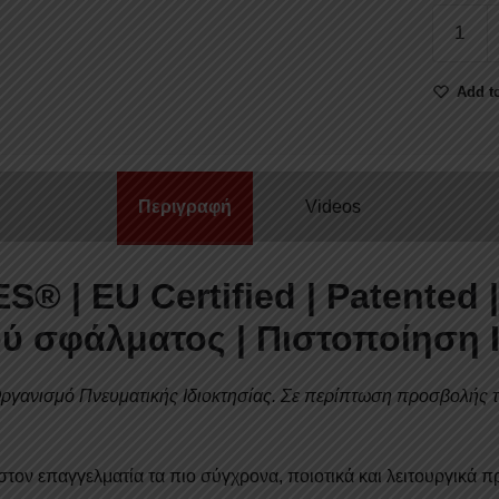
ΚΑΠΑΚΙ
ΚΑΡΟΤ
ΡΟΛΟ
Add to
ΑΛΟΥΜΙ
ΜΕ
ΒΑΡΕΟ
ΤΥΠΟΥ
Περιγραφή
Videos
ΣΙΔΕΡΕ
ROLL-
BAR,
IES®
| EU Certified | Patented 
ΑΨΙΔΑ
ΤΖΑΜΙΟ
ύ σφάλματος | Πιστοποίηση
ΚΑΙ
ΚΟΥΠΑ
Οργανισμό Πνευματικής Ιδιοκτησίας.
Σε περίπτωση προσβολής τη
TEK
2
MAX
στον επαγγελματία τα πιο σύγχρονα, ποιοτικά και λειτουργικά προ
9080