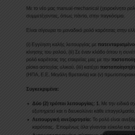
Με το νέο μας manual-mechanical (χειροκίνητο ρολ
συμμετέχοντας, όπως πάντα, στην παγκόσμια.
Είναι σίγουρα το μοναδικό ρολό καρότσας στην ελ
(i) Εγγύηση καλής λειτουργίας με
πατενταρισμένο
κίνησης του ρολού, (ii) Σε έναν κλάδο όπου η συνέ
ρολό καρότσας της εταιρείας μας με την
πιστοποίη
ρίσκο αστοχίας υλικού. (iii) κατέχει
πιστοποίηση|έ
(ΗΠΑ, Ε.Ε, Μεγάλη Βρετανία) και (v) πρωτοπορια
Συγκεκριμένα:
Δύο (2) τρόποι λειτουργίας:
1.
Με την ειδικά σ
εξυπηρετεί και τι διευκολύνει κάθε επαγγελματία
Λειτουργική ανεξαρτησία:
Το ρολό είναι ανεξάρ
καρότσας. Επομένως όλα γίνονται εύκολα και γ