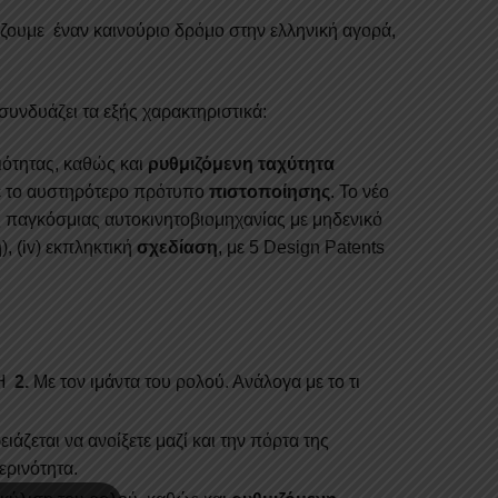
RB
άζουμε έναν καινούριο δρόμο στην ελληνική αγορά,
KOUP
υνδυάζει τα εξής χαρακτηριστικά:
ότητας, καθώς και
ρυθμιζόμενη ταχύτητα
αμε το αυστηρότερο πρότυπο
πιστοποίησης
. Το νέο
α
 παγκόσμιας αυτοκινητοβιομηχανίας με μηδενικό
 (iv) εκπληκτική
σχεδίαση
, με 5 Design Patents
 Ή
2.
Με τον ιμάντα του ρολού. Ανάλογα με το τι
ιάζεται να ανοίξετε μαζί και την πόρτα της
ερινότητα.