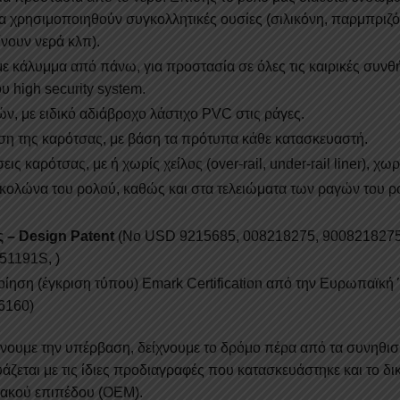
 να χρησιμοποιηθούν συγκολλητικές ουσίες (σιλικόνη, παρμπριζ
νουν νερά κλπ).
 κάλυμμα από πάνω, για προστασία σε όλες τις καιρικές συνθήκ
υ high security system.
, με ειδικό αδιάβροχο λάστιχο PVC στις ράγες.
ση της καρότσας, με βάση τα πρότυπα κάθε κατασκευαστή.
ς καρότσας, με ή χωρίς χείλος (over-rail, under-rail liner), χ
 κολώνα του ρολού, καθώς και στα τελειώματα των ραγών του ρ
ς – Design Patent
(Νο USD 9215685, 008218275, 9008218275
51191S, )
ηση (έγκριση τύπου) Emark Certification από την Eυρωπαϊκή
86160)
κάνουμε την υπέρβαση, δείχνουμε το δρόμο πέρα από τα συνηθισ
άζεται με τις ίδιες προδιαγραφές που κατασκευάστηκε και το δ
ιακού επιπέδου (OEM).