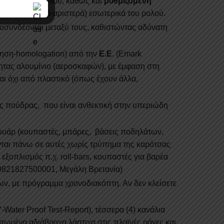
 κύλιση του ρολού, καθώς και
ρυθμιζόμενη
ικό μοχλό (δεξιά-αριστερά) εσωτερικά του ρολού.
οσυνδέονται μεταξύ τους, καθιστώντας αδύνατη
ίηση-homologation) από την
E.E
. (Emark
τητας αλουμίνιο (αεροσκαφών), με έμφαση στη
και όχι από πλαστικό (όπως έχουν άλλα,
ς πούδρας, που είναι ανθεκτική στην υπεριώδη
σουάρ (κουπαστές, μπάρες, βάσεις ποδηλάτων,
ύνται πάνω σε αυτές χωρίς τρύπημα της καρότσας
εξοπλισμός π.χ. roll-bars, κουπαστές για βαρέα
821827500001, Mεγάλη Βρετανία)
ων, με πρόγραμμα χρονοδιακόπτη. Αν δεν κλείσετε
ater Proof Test-Report), τέσσερα (4) κανάλια
τωμένα αδιάβροχα λάστιχα στις πλαϊνές ράγες και,