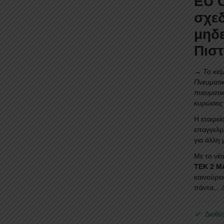
EU C
σχε
μηδε
Πισ
→ Το κείμ
Πνευματικ
πνευματικ
κυρώσεις
Η εταιρεί
επαγγελμα
για άλλη 
Με το νέο
TEK 2 M
καινούρι
πάντα,
..
Διαθέ