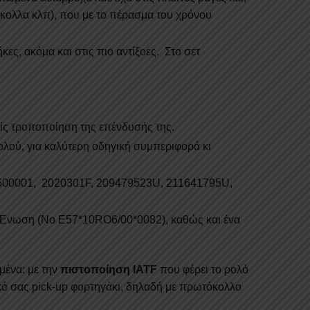
όκολλα κλπ), που με το πέρασμα του χρόνου
ες, ακόμα και στις πιο αντίξοες. Στο σετ
ωρίς τροποποίηση της επένδυσής της.
ολού, για καλύτερη οδηγική συμπεριφορά κι
00001, 2020301F, 209479523U, 211641795U,
 Ένωση (No E57*10RO6/00*0082), καθώς και ένα
μένα: με την
πιστοποίηση
IATF
που φέρει το ρολό
ικό σας pick-up φορτηγάκι, δηλαδή με πρωτόκολλο