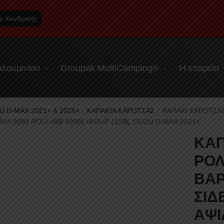
ς Χονδρικής
λουμινίου
Groupak MultiCamping®
Η εταιρεία
U D-MAX 2021+ & 2025+
ΚΑΠΑΚΙΑ ΚΑΡΟΤΣΑΣ
ΚΑΠΑΚΙ ΚΑΡΟΤΣΑ
/
/
MAX 9080 ROLL+RB 405BL+KOUP 115BL ISUZU D-MAX 2021+
ΚΑΠ
ΡΟΛ
ΒΑΡ
ΣΙΔ
ΑΨΙ