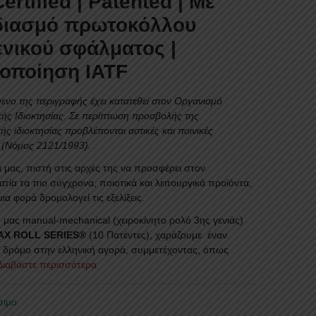
ertified | Patented |
Με
διασμό πρωτοκόλλου
νικού σφάλματος |
τοποίηση
IATF
ενο της περιγραφής έχει κατατεθεί στον Οργανισμό
ής Ιδιοκτησίας.
Σε περίπτωση προσβολής της
ής ιδιοκτησίας προβλέπονται αστικές και ποινικές
 (Νόμος 2121/1993).
α μας, πιστή στις αρχές της να προσφέρει στον
τία τα πιο σύγχρονα, ποιοτικά και λειτουργικά προϊόντα,
μια φορά δρομολογεί τις εξελίξεις.
 μας manual-mechanical (χειροκίνητο ρολό 3ης γενιάς)
AX ROLL SERIES®
(10 Πατέντες), χαράζουμε έναν
ο δρόμο στην ελληνική αγορά, συμμετέχοντας, όπως
.Διαβάστε περισσότερα
σιμο