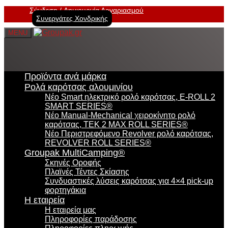
Σύνδεση
Δημιουργία Λογαριασμού
Συνεργάτες Χονδρικής
MENU
Προϊόντα ανά μάρκα
Ρολά καρότσας αλουμινίου
Νέο Smart ηλεκτρικό ρολό καρότσας, E-ROLL 2
SMART SERIES®
Νέο Manual-Mechanical χειροκίνητο ρολό
καρότσας, TEK 2 MAX ROLL SERIES®
Νέο Περιστρεφόμενο Revolver ρολό καρότσας,
REVOLVER ROLL SERIES®
Groupak MultiCamping®
Σκηνές Οροφής
Πλαϊνές Τέντες Σκίασης
Συνδυαστικές λύσεις καρότσας για 4×4 pick-up
φορτηγάκια
Η εταιρεία
Η εταιρεία μας
Πληροφορίες παράδοσης