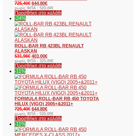
725,40
€
644,80
€
χωρίς ΦΠΑ :
520,00
€
Προσθήκη στο καλάθι
-24%
ROLL-BAR RB 423BL RENAULT
ALASKAN
531,96
€
403,00
€
χωρίς ΦΠΑ :
325,00
€
Προσθήκη στο καλάθι
-11%
FORMULA ROLL-BAR RB 450 TOYOTA
HILUX (VIGO) 2005+&2011+
725,40
€
644,80
€
χωρίς ΦΠΑ :
520,00
€
Προσθήκη στο καλάθι
-11%