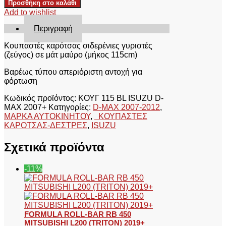
Προσθήκη στο καλάθι
ΚΟΥΓ
Add to wishlist
115
BL
Περιγραφή
ISUZU
D-
Κουπαστές καρότσας σιδερένιες γυριστές
MAX
(ζεύγος) σε μάτ μαύρο (μήκος 115cm)
2007+
Βαρέως τύπου απεριόριστη αντοχή για
ποσότητα
φόρτωση
Κωδικός προϊόντος:
ΚΟΥΓ 115 BL ISUZU D-
MAX 2007+
Κατηγορίες:
D-MAX 2007-2012
,
ΜΑΡΚΑ ΑΥΤΟΚΙΝΗΤΟΥ
,
ΚΟΥΠΑΣΤΕΣ
ΚΑΡΟΤΣΑΣ-ΔΕΣΤΡΕΣ
,
ISUZU
Σχετικά προϊόντα
-11%
FORMULA ROLL-BAR RB 450
MITSUBISHI L200 (TRITON) 2019+