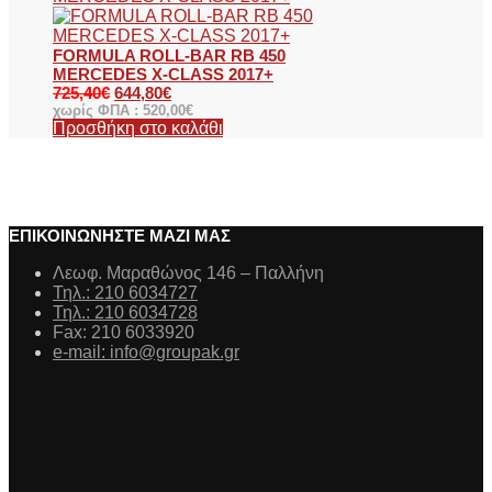
FORMULA ROLL-BAR RB 450
MERCEDES X-CLASS 2017+
725,40
€
644,80
€
χωρίς ΦΠΑ :
520,00
€
Προσθήκη στο καλάθι
ΕΠΙΚΟΙΝΩΝΗΣΤΕ ΜΑΖΙ ΜΑΣ
Λεωφ. Μαραθώνος 146 – Παλλήνη
Τηλ.: 210 6034727
Τηλ.: 210 6034728
Fax: 210 6033920
e-mail: info@groupak.gr