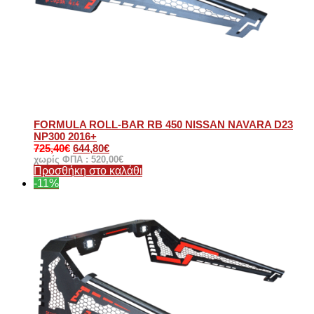
FORMULA ROLL-BAR RB 450 NISSAN NAVARA D23
NP300 2016+
725,40
€
644,80
€
χωρίς ΦΠΑ :
520,00
€
Προσθήκη στο καλάθι
-11%