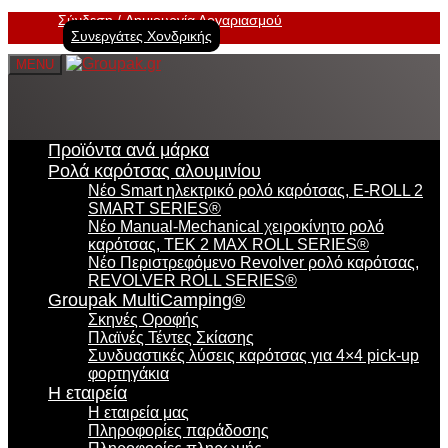
Σύνδεση
Δημιουργία Λογαριασμού
Συνεργάτες Χονδρικής
MENU
Προϊόντα ανά μάρκα
Ρολά καρότσας αλουμινίου
Νέο Smart ηλεκτρικό ρολό καρότσας, E-ROLL 2
SMART SERIES®
Νέο Manual-Mechanical χειροκίνητο ρολό
καρότσας, TEK 2 MAX ROLL SERIES®
Νέο Περιστρεφόμενο Revolver ρολό καρότσας,
REVOLVER ROLL SERIES®
Groupak MultiCamping®
Σκηνές Οροφής
Πλαϊνές Τέντες Σκίασης
Συνδυαστικές λύσεις καρότσας για 4×4 pick-up
φορτηγάκια
Η εταιρεία
Η εταιρεία μας
Πληροφορίες παράδοσης