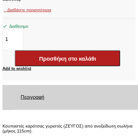
...Διαβάστε περισσότερα
Διαθέσιμο
ΚΟΥΠΑΣΤΕΣ
ΚΑΡΟΤΣΑΣ
ΚΟΥΓ
115
MITSUBISHI
Προσθήκη στο καλάθι
L200
TRITON
Add to wishlist
2015+
ποσότητα
Περιγραφή
Κουπαστές καρότσας γυριστές (ΖΕΥΓΟΣ) από ανοξείδωτη σωλήνα
(μήκος 115cm).