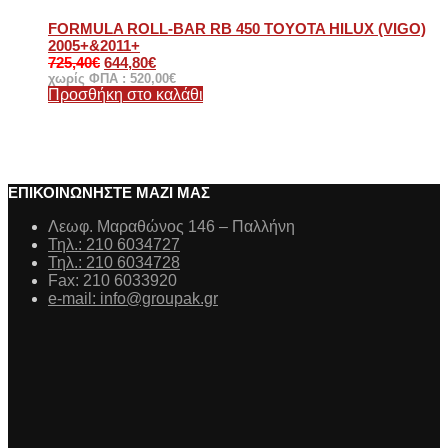
FORMULA ROLL-BAR RB 450 TOYOTA HILUX (VIGO)
2005+&2011+
725,40
€
644,80
€
χωρίς ΦΠΑ :
520,00
€
Προσθήκη στο καλάθι
ΕΠΙΚΟΙΝΩΝΗΣΤΕ ΜΑΖΙ ΜΑΣ
Λεωφ. Μαραθώνος 146 – Παλλήνη
Τηλ.: 210 6034727
Τηλ.: 210 6034728
Fax: 210 6033920
e-mail: info@groupak.gr