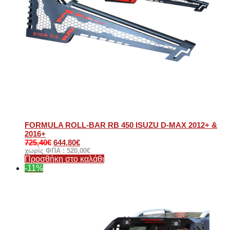
FORMULA ROLL-BAR RB 450 ISUZU D-MAX 2012+ &
2016+
725,40
€
644,80
€
χωρίς ΦΠΑ :
520,00
€
Προσθήκη στο καλάθι
-11%