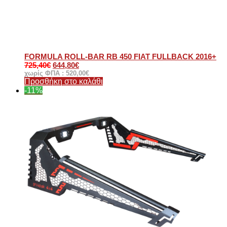
FORMULA ROLL-BAR RB 450 FIAT FULLBACK 2016+
725,40
€
644,80
€
χωρίς ΦΠΑ :
520,00
€
Προσθήκη στο καλάθι
-11%