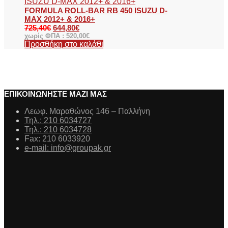
FORMULA ROLL-BAR RB 450 ISUZU D-
MAX 2012+ & 2016+
725,40
€
644,80
€
χωρίς ΦΠΑ :
520,00
€
Προσθήκη στο καλάθι
ΕΠΙΚΟΙΝΩΝΗΣΤΕ ΜΑΖΙ ΜΑΣ
Λεωφ. Μαραθώνος 146 – Παλλήνη
Τηλ.: 210 6034727
Τηλ.: 210 6034728
Fax: 210 6033920
e-mail: info@groupak.gr