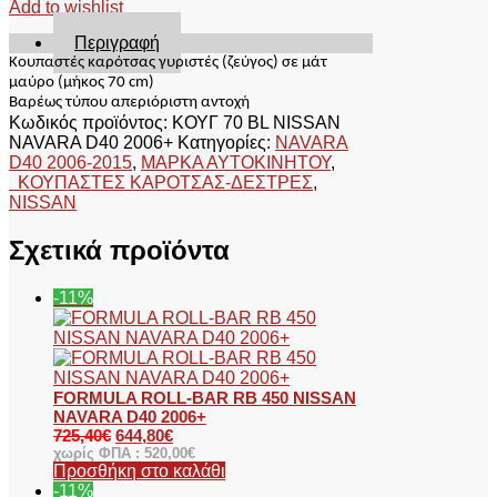
Add to wishlist
70
BL
Περιγραφή
NISSAN
Κουπαστές καρότσας γυριστές (ζεύγος) σε μάτ
NAVARA
μαύρο
(
μήκος 70
cm)
D40
Βαρέως τύπου απεριόριστη αντοχή
2006+
Κωδικός προϊόντος:
ΚΟΥΓ 70 BL NISSAN
ποσότητα
NAVARA D40 2006+
Κατηγορίες:
NAVARA
D40 2006-2015
,
ΜΑΡΚΑ ΑΥΤΟΚΙΝΗΤΟΥ
,
ΚΟΥΠΑΣΤΕΣ ΚΑΡΟΤΣΑΣ-ΔΕΣΤΡΕΣ
,
NISSAN
Σχετικά προϊόντα
-11%
FORMULA ROLL-BAR RB 450 NISSAN
NAVARA D40 2006+
725,40
€
644,80
€
χωρίς ΦΠΑ :
520,00
€
Προσθήκη στο καλάθι
-11%