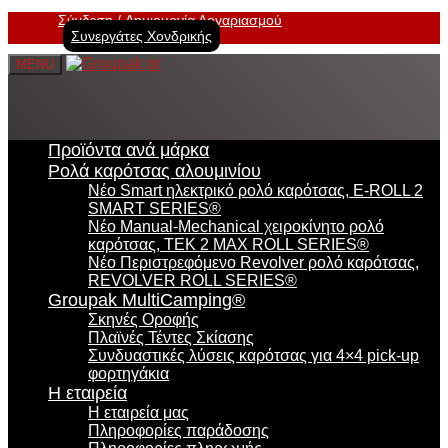
Σύνδεση
Δημιουργία Λογαριασμού
Συνεργάτες Χονδρικής
MENU
Προϊόντα ανά μάρκα
Ρολά καρότσας αλουμινίου
Νέο Smart ηλεκτρικό ρολό καρότσας, E-ROLL 2
SMART SERIES®
Νέο Manual-Mechanical χειροκίνητο ρολό
καρότσας, TEK 2 MAX ROLL SERIES®
Νέο Περιστρεφόμενο Revolver ρολό καρότσας,
REVOLVER ROLL SERIES®
Groupak MultiCamping®
Σκηνές Οροφής
Πλαϊνές Τέντες Σκίασης
Συνδυαστικές λύσεις καρότσας για 4×4 pick-up
φορτηγάκια
Η εταιρεία
Η εταιρεία μας
Πληροφορίες παράδοσης