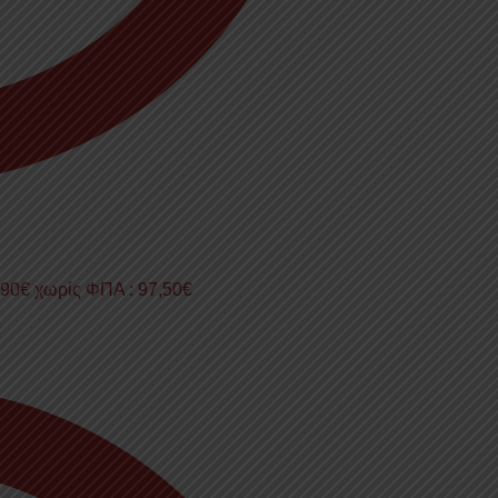
,90
€
χωρίς ΦΠΑ :
97,50
€