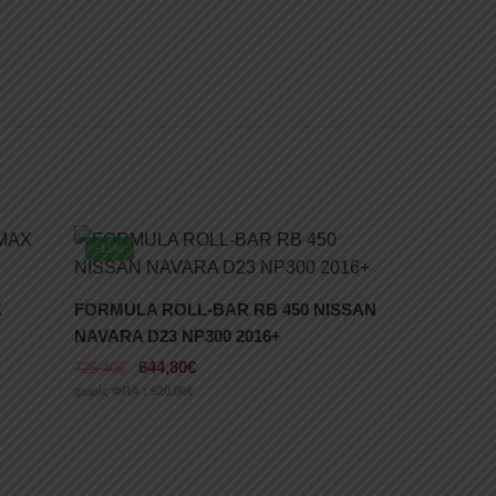
-11%
X
FORMULA ROLL-BAR RB 450 NISSAN
NAVARA D23 NP300 2016+
644,80
€
725,40
€
χωρίς ΦΠΑ :
520,00
€