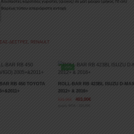
Κουπαστές καρότσας γυριστές (ζεύγος) σε μάτ μαύρο
(
μήκος 70
cm)
Βαρέως τύπου απεριόριστη αντοχή
ΣΑΣ-ΔΕΣΤΡΕΣ
,
RENAULT
-24%
BAR RB 450 TOYOTA
ROLL-BAR RB 423BL ISUZU D-MA
05+&2011+
2012+ & 2016+
403,00
€
531,96
€
χωρίς ΦΠΑ :
325,00
€