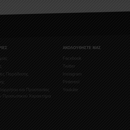
ΙΕΣ
ΑΚΟΛΟΥΘΗΣΤΕ ΜΑΣ
 μας
Facebook
ς
Twitter
ίες Παράδοσης
Instagram
ης
Pinterest
Απορρήτου και Προστασίας
Youtube
ν Προσωπικού Χαρακτήρα