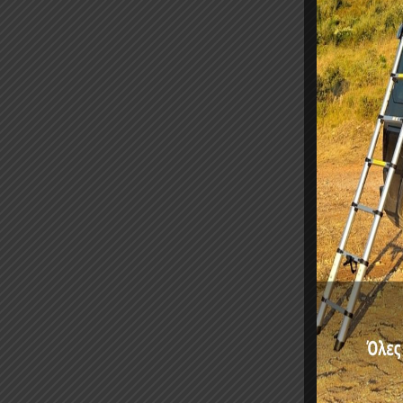
ΡΥΘΜΙΖΟΜΕ
130,00
€
ΚΟΥ
REN