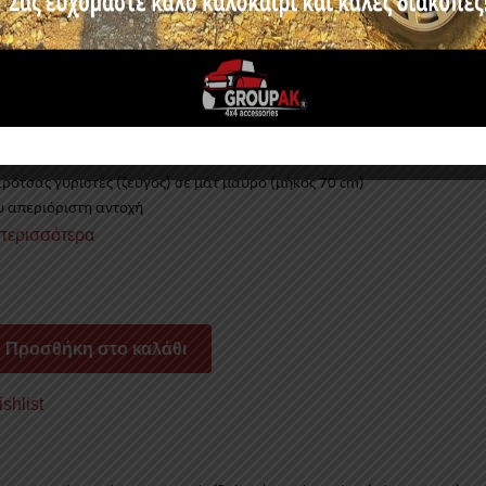
Α :
97,50
€
Κωδικός προϊόντος:
ΚΟΥΓ 70 BL RE
ρότσας γυριστές (ζεύγος) σε μάτ μαύρο
(
μήκος 70
cm)
 απεριόριστη αντοχή
 περισσότερα
ΕΣ
Προσθήκη στο καλάθι
shlist