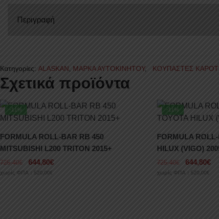
ALASKAN
ποσότητα
Περιγραφή
Κατηγορίες:
ALASKAN
,
ΜΑΡΚΑ ΑΥΤΟΚΙΝΗΤΟΥ
,
ΚΟΥΠΑΣΤΕΣ ΚΑΡΟΤ
Σχετικά προϊόντα
-11%
-11%
FORMULA ROLL-BAR RB 450
FORMULA ROLL-
MITSUBISHI L200 TRITON 2015+
HILUX (VIGO) 20
644,80
€
644,80
€
725,40
€
725,40
€
χωρίς ΦΠΑ :
520,00
€
χωρίς ΦΠΑ :
520,00
€