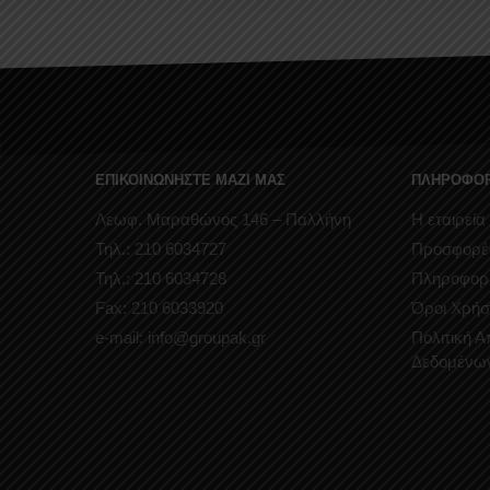
ΕΠΙΚΟΙΝΩΝΗΣΤΕ ΜΑΖΙ ΜΑΣ
ΠΛΗΡΟΦΟΡ
Λεωφ. Μαραθώνος 146 – Παλλήνη
Η εταιρεία
Τηλ.: 210 6034727
Προσφορέ
Τηλ.: 210 6034728
Πληροφορ
Fax: 210 6033920
Όροι Χρήσ
e-mail: info@groupak.gr
Πολιτική 
Δεδομένω