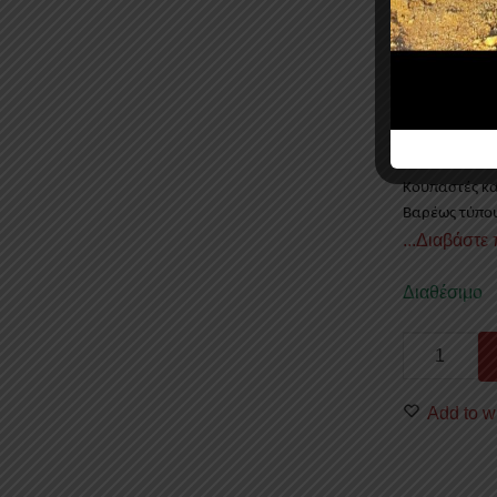
120,90
€
χωρίς ΦΠ
Κουπαστές κα
Βαρέως τύπου
...Διαβάστε
Διαθέσιμο
ΚΟΥΠΑΣΤ
ΚΑΡΟΤΣΑΣ
ΚΟΥΓ
Add to wi
70
BL
RENAULT