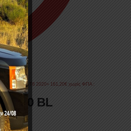
 T7 2017+&T8 2020+
161,20
€
χωρίς ΦΠΑ :
ΥΓ 70 BL