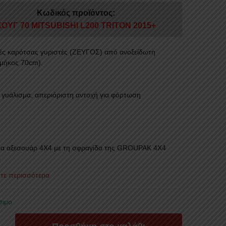
Κωδικός προϊόντος:
ΚΟΥΓ 70 MITSUBISHI L200 TRITON 2015+
ς καρότσας γυριστές (ΖΕΥΓΟΣ) από ανοξείδωτη
μήκος 70cm).
ο γυάλισμα, απεριόριστη αντοχή για φόρτωση
α αξεσουάρ 4X4 με τη σφραγίδα της GROUPAK 4Χ4
ρ
στε περισσότερα
σιμο
ΣΤΕΣ