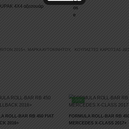
ROUPAK 4Χ4 αξεσουάρ
TRITON 2015+
,
ΜΑΡΚΑ ΑΥΤΟΚΙΝΗΤΟΥ
,
ΚΟΥΠΑΣΤΕΣ ΚΑΡΟΤΣΑΣ-ΔΕ
-11%
A ROLL-BAR RB 450 FIAT
FORMULA ROLL-BAR RB 45
CK 2016+
MERCEDES X-CLASS 2017+