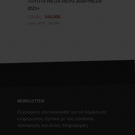
TOYOTA HILUX REVO 2016+HILUX
2021+
644,80
€
725,40
€
χωρίς ΦΠΑ :
520,00
€
NEWSLETTER
Εγγραφείτε στο newsletter
για να λαμβάνετε
ενημερώσεις σχετικά με νέα προϊόντα,
προσφορές και άλλες πληροφορίες