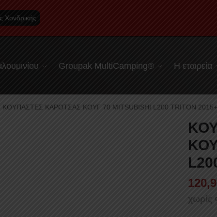
ς Χονδρικής
λουμινίου
Groupak MultiCamping®
Η εταιρεία
ΚΟΥΠΑΣΤΕΣ ΚΑΡΟΤΣΑΣ ΚΟΥΓ 70 MITSUBISHI L200 TRITON 2015
ΚΟΥ
ΚΟΥ
L20
120,9
χωρίς