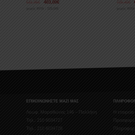
403,00
€
531,96
€
725,40
€
χωρίς ΦΠΑ :
325,00
€
χωρίς ΦΠΑ
ΕΠΙΚΟΙΝΩΝΗΣΤΕ ΜΑΖΙ ΜΑΣ
ΠΛΗΡΟΦΟΡ
Λεωφ. Μαραθώνος 146 – Παλλήνη
Η εταιρεία
Τηλ.: 210 6034727
Προσφορέ
Τηλ.: 210 6034728
Πληροφορ