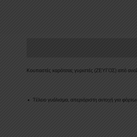
Κουπαστές καρότσας γυριστές (ΖΕΥΓΟΣ) από ανοξ
Tέλειο γυάλισμα, απεριόριστη αντοχή για φόρτ