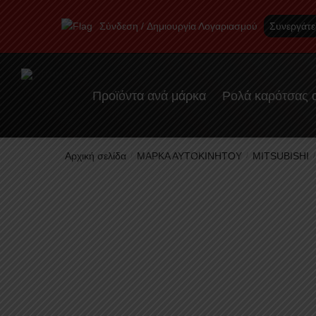
Skip
Skip
to
to
Σύνδεση
Δημιουργία Λογαριασμού
Συνεργάτε
navigation
content
Προϊόντα ανά μάρκα
Ρολά καρότσας α
Αρχική σελίδα
ΜΑΡΚΑ ΑΥΤΟΚΙΝΗΤΟΥ
MITSUBISHI
/
/
/