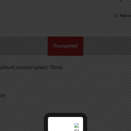
ΚΑΡΟΤ
ΚΟΥΓ
Add to
70
MITSUB
L200
TRITON
Περιγραφή
2015+
ποσότητ
είδωτη σωλήνα (μήκος 70cm).
ωση