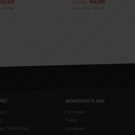
644,80
€
644,80
€
725,40
€
 :
520,00
€
χωρίς ΦΠΑ :
520,00
€
ΙΕΣ
ΑΚΟΛΟΥΘΗΣΤΕ ΜΑΣ
 μας
Facebook
ς
Twitter
ίες Παράδοσης
Instagram