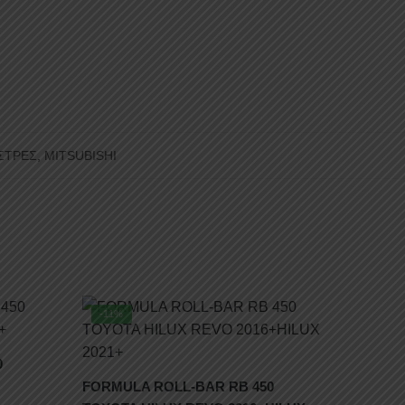
ΣΤΡΕΣ
,
MITSUBISHI
-11%
0
FORMULA ROLL-BAR RB 450