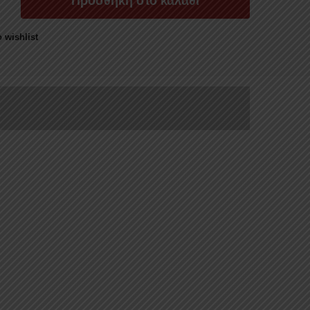
Προσθήκη στο καλάθι
ΣΑΣ
 wishlist
ISHI
α