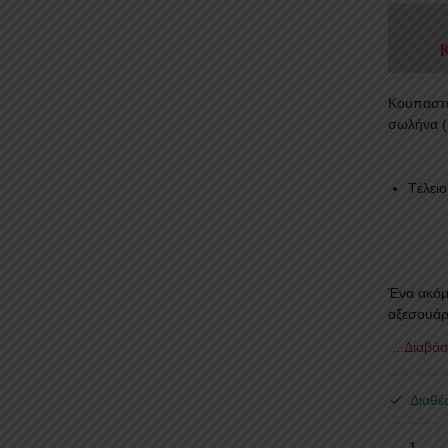
Κουπαστέ
σωλήνα (
Tέλει
Ένα ακόμ
αξεσουά
...Διαβά
Διαθέ
ΚΟΥΠΑ