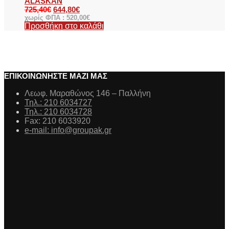
ALASKAN
725,40
€
644,80
€
χωρίς ΦΠΑ :
520,00
€
Προσθήκη στο καλάθι
ΕΠΙΚΟΙΝΩΝΗΣΤΕ ΜΑΖΙ ΜΑΣ
Λεωφ. Μαραθώνος 146 – Παλλήνη
Τηλ.: 210 6034727
Τηλ.: 210 6034728
Fax: 210 6033920
e-mail: info@groupak.gr