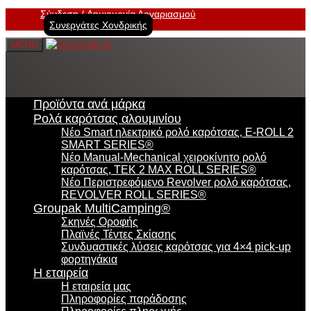
Σύνδεση
Δημιουργία Λογαριασμού
Συνεργάτες Χονδρικής
MENU
Προϊόντα ανά μάρκα
Ρολά καρότσας αλουμινίου
Νέο Smart ηλεκτρικό ρολό καρότσας, E-ROLL 2
SMART SERIES®
Νέο Manual-Mechanical χειροκίνητο ρολό
καρότσας, TEK 2 MAX ROLL SERIES®
Νέο Περιστρεφόμενο Revolver ρολό καρότσας,
REVOLVER ROLL SERIES®
Groupak MultiCamping®
Σκηνές Οροφής
Πλαϊνές Τέντες Σκίασης
Συνδυαστικές λύσεις καρότσας για 4×4 pick-up
φορτηγάκια
Η εταιρεία
Η εταιρεία μας
Πληροφορίες παράδοσης