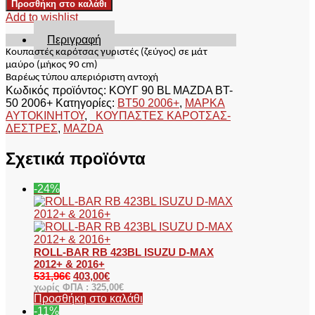
Προσθήκη στο καλάθι
ΚΟΥΓ
Add to wishlist
90
BL
Περιγραφή
MAZDA
Κουπαστές καρότσας γυριστές (ζεύγος) σε μάτ
BT-
μαύρο
(
μήκος
9
0
cm)
50
Βαρέως τύπου απεριόριστη αντοχή
2006+
Κωδικός προϊόντος:
ΚΟΥΓ 90 BL MAZDA BT-
ποσότητα
50 2006+
Κατηγορίες:
BT50 2006+
,
ΜΑΡΚΑ
ΑΥΤΟΚΙΝΗΤΟΥ
,
ΚΟΥΠΑΣΤΕΣ ΚΑΡΟΤΣΑΣ-
ΔΕΣΤΡΕΣ
,
MAZDA
Σχετικά προϊόντα
-24%
ROLL-BAR RB 423BL ISUZU D-MAX
2012+ & 2016+
531,96
€
403,00
€
χωρίς ΦΠΑ :
325,00
€
Προσθήκη στο καλάθι
-11%