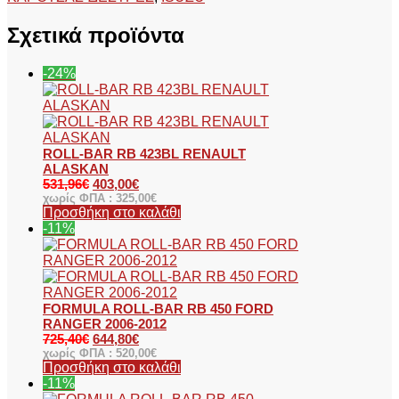
Σχετικά προϊόντα
-24%
ROLL-BAR RB 423BL RENAULT
ALASKAN
531,96
€
403,00
€
χωρίς ΦΠΑ :
325,00
€
Προσθήκη στο καλάθι
-11%
FORMULA ROLL-BAR RB 450 FORD
RANGER 2006-2012
725,40
€
644,80
€
χωρίς ΦΠΑ :
520,00
€
Προσθήκη στο καλάθι
-11%