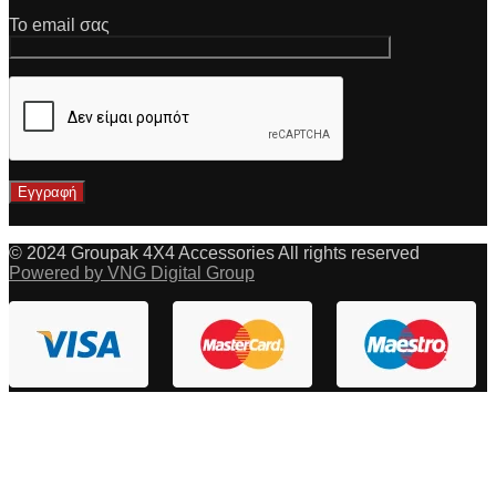
Το email σας
© 2024 Groupak 4X4 Accessories All rights reserved
Powered by VNG Digital Group