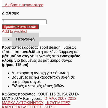
...Διαβάστε περισσότερα
Διαθέσιμο
ΚΟΥΠΑΣΤΕΣ
ΚΑΡΟΤΣΑΣ
Προσθήκη στο καλάθι
KOUP
Add to wishlist
115
BL
Περιγραφή
ISUZU
D-
Κουπαστές καρότσας sport design , βαρέως
MAX
τύπου απο
ανοξείδωτη
σωλήνα βαμμένη σε
2007+
μάτ μαύρο σαγρέ
με γωνιές απο
ενισχυμένο
ποσότητα
αλουμίνιο
βαμμένες σε μάτ μαύρο σαγρέ
(μήκος 115cm)
Απεριόριστη αντοχή για φόρτωση
Βαμμένες με ηλεκτροστατική βαφή σε
μάτ μαύρο σαγρέ
Ειδικές πλαστικές τάπες βιδών
Κωδικός προϊόντος:
KOUP 115 BL ISUZU D-
MAX 2007+
Κατηγορίες:
D-MAX 2007-2012
,
ΜΑΡΚΑ ΑΥΤΟΚΙΝΗΤΟΥ
,
ΚΟΥΠΑΣΤΕΣ
ΚΑΡΟΤΣΑΣ-ΔΕΣΤΡΕΣ
,
ISUZU