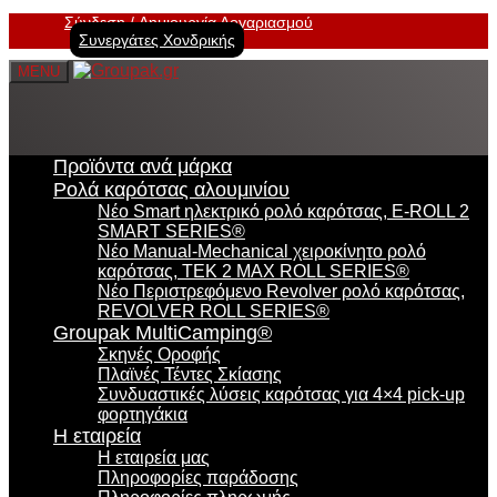
Σύνδεση
Δημιουργία Λογαριασμού
Συνεργάτες Χονδρικής
MENU
Προϊόντα ανά μάρκα
Ρολά καρότσας αλουμινίου
Νέο Smart ηλεκτρικό ρολό καρότσας, E-ROLL 2
SMART SERIES®
Νέο Manual-Mechanical χειροκίνητο ρολό
καρότσας, TEK 2 MAX ROLL SERIES®
Νέο Περιστρεφόμενο Revolver ρολό καρότσας,
REVOLVER ROLL SERIES®
Groupak MultiCamping®
Σκηνές Οροφής
Πλαϊνές Τέντες Σκίασης
Συνδυαστικές λύσεις καρότσας για 4×4 pick-up
φορτηγάκια
Η εταιρεία
Η εταιρεία μας
Πληροφορίες παράδοσης