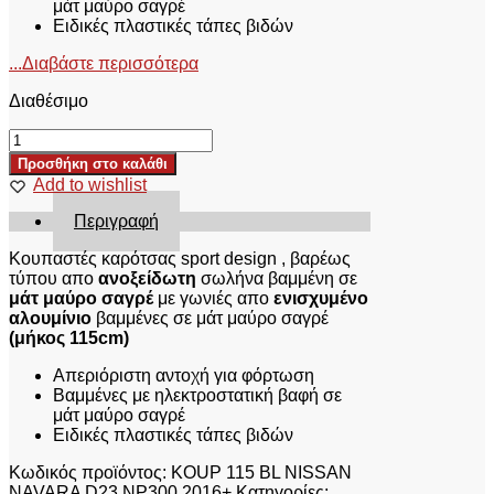
μάτ μαύρο σαγρέ
Ειδικές πλαστικές τάπες βιδών
...Διαβάστε περισσότερα
Διαθέσιμο
ΚΟΥΠΑΣΤΕΣ
ΚΑΡΟΤΣΑΣ
Προσθήκη στο καλάθι
KOUP
Add to wishlist
115
BL
Περιγραφή
NISSAN
NAVARA
Κουπαστές καρότσας sport design , βαρέως
D23
τύπου απο
ανοξείδωτη
σωλήνα βαμμένη σε
NP300
μάτ μαύρο σαγρέ
με γωνιές απο
ενισχυμένο
2016+
αλουμίνιο
βαμμένες σε μάτ μαύρο σαγρέ
ποσότητα
(μήκος 115cm)
Απεριόριστη αντοχή για φόρτωση
Βαμμένες με ηλεκτροστατική βαφή σε
μάτ μαύρο σαγρέ
Ειδικές πλαστικές τάπες βιδών
Κωδικός προϊόντος:
KOUP 115 BL NISSAN
NAVARA D23 NP300 2016+
Κατηγορίες: