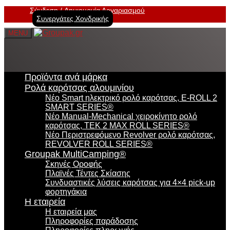
Σύνδεση
Δημιουργία Λογαριασμού
Συνεργάτες Χονδρικής
MENU
Προϊόντα ανά μάρκα
Ρολά καρότσας αλουμινίου
Νέο Smart ηλεκτρικό ρολό καρότσας, E-ROLL 2
SMART SERIES®
Νέο Manual-Mechanical χειροκίνητο ρολό
καρότσας, TEK 2 MAX ROLL SERIES®
Νέο Περιστρεφόμενο Revolver ρολό καρότσας,
REVOLVER ROLL SERIES®
Groupak MultiCamping®
Σκηνές Οροφής
Πλαϊνές Τέντες Σκίασης
Συνδυαστικές λύσεις καρότσας για 4×4 pick-up
φορτηγάκια
Η εταιρεία
Η εταιρεία μας
Πληροφορίες παράδοσης