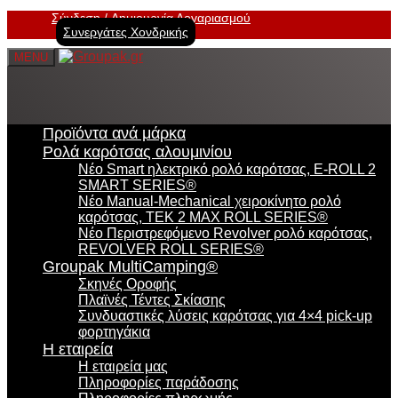
Σύνδεση
Δημιουργία Λογαριασμού
Συνεργάτες Χονδρικής
MENU
Προϊόντα ανά μάρκα
Ρολά καρότσας αλουμινίου
Νέο Smart ηλεκτρικό ρολό καρότσας, E-ROLL 2
SMART SERIES®
Νέο Manual-Mechanical χειροκίνητο ρολό
καρότσας, TEK 2 MAX ROLL SERIES®
Νέο Περιστρεφόμενο Revolver ρολό καρότσας,
REVOLVER ROLL SERIES®
Groupak MultiCamping®
Σκηνές Οροφής
Πλαϊνές Τέντες Σκίασης
Συνδυαστικές λύσεις καρότσας για 4×4 pick-up
φορτηγάκια
Η εταιρεία
Η εταιρεία μας
Πληροφορίες παράδοσης