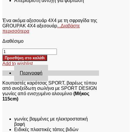
Απεριόριστη αντοχή για φόρτωση
Ένα ακόμα αξεσουάρ 4X4 με τη σφραγίδα της
GROUPAK 4Χ4 αξεσουάρ
...Διαβάστε
περισσότερα
Διαθέσιμο
ΚΟΥΠΑΣΤΕΣ
ΚΑΡΟΤΣΑΣ
Προσθήκη στο καλάθι
KOUP
Add to wishlist
115
FIAT
Περιγραφή
FULLBACK
ποσότητα
Kουπαστές καρότσας SPORT, βαρέως τύπου
από ανοξείδωτη σωλήνα με SPORT DESIGN
γωνίες από ενισχυμένο αλουμίνιο
(Μήκος
115cm)
γωνίες βαμμένες με ηλεκτροστατική
βαφή
Ειδικές πλαστικές τάπες βιδών