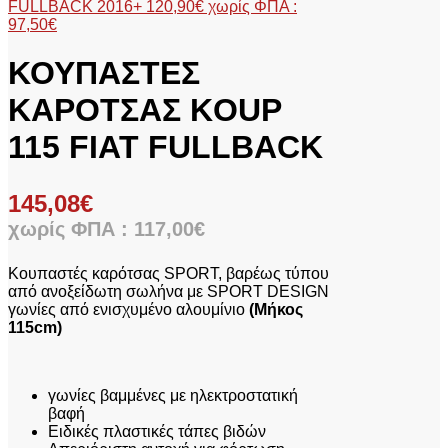
FULLBACK 2016+
120,90
€
χωρίς ΦΠΑ :
97,50
€
ΚΟΥΠΑΣΤΕΣ
ΚΑΡΟΤΣΑΣ KOUP
115 FIAT FULLBACK
145,08
€
χωρίς ΦΠΑ :
117,00
€
Kουπαστές καρότσας SPORT, βαρέως τύπου
από ανοξείδωτη σωλήνα με SPORT DESIGN
γωνίες από ενισχυμένο αλουμίνιο
(Μήκος
115cm)
γωνίες βαμμένες με ηλεκτροστατική
βαφή
Ειδικές πλαστικές τάπες βιδών