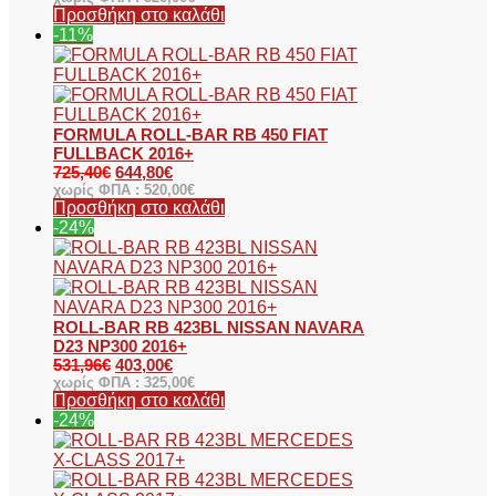
Προσθήκη στο καλάθι
-11%
FORMULA ROLL-BAR RB 450 FIAT
FULLBACK 2016+
725,40
€
644,80
€
χωρίς ΦΠΑ :
520,00
€
Προσθήκη στο καλάθι
-24%
ROLL-BAR RB 423BL NISSAN NAVARA
D23 NP300 2016+
531,96
€
403,00
€
χωρίς ΦΠΑ :
325,00
€
Προσθήκη στο καλάθι
-24%