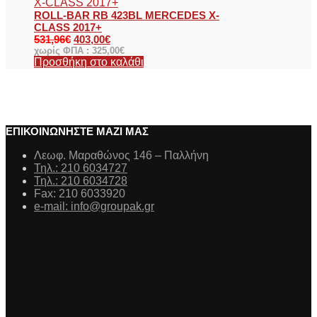
ROLL-BAR RB 423BL MERCEDES X-
CLASS 2017+
531,96
€
403,00
€
χωρίς ΦΠΑ :
325,00
€
Προσθήκη στο καλάθι
ΕΠΙΚΟΙΝΩΝΗΣΤΕ ΜΑΖΙ ΜΑΣ
Λεωφ. Μαραθώνος 146 – Παλλήνη
Τηλ.: 210 6034727
Τηλ.: 210 6034728
Fax: 210 6033920
e-mail: info@groupak.gr