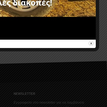
ANGER
ROLL-BAR RB 424BL-BAS NISSAN
NAVARA D23 NP300 2016+
806,00
€
χωρίς ΦΠΑ :
650,00
€
NEWSLETTER
Εγγραφείτε στο newsletter
για να λαμβάνετε