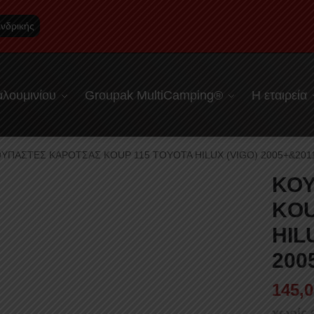
νδρικής
λουμινίου
Groupak MultiCamping®
Η εταιρεία
ΥΠΑΣΤΕΣ ΚΑΡΟΤΣΑΣ KOUP 115 TOYOTA HILUX (VIGO) 2005+&201
ΚΟΥ
KOU
HIL
200
145,0
χωρίς