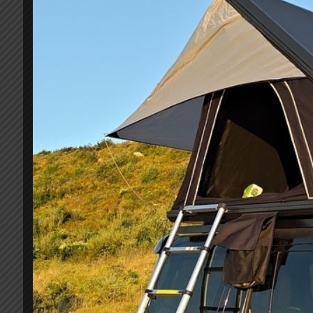
Kουπαστές καρότσας SPORT, βαρέως τύπου από 
Γωνίες βαμμένες με ηλεκτροστατική βαφή
Ειδικές πλαστικές τάπες βιδών