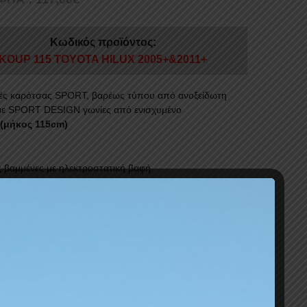
Κωδικός προϊόντος:
KOUP 115 TOYOTA HILUX 2005+&2011+
ς καρότσας SPORT, βαρέως τύπου από ανοξείδωτη
ε SPORT DESIGN γωνίες από ενισχυμένο
(μήκος 115cm)
ς βαμμένες με ηλεκτροστατική βαφή
ς πλαστικές τάπες βιδών
όριστη αντοχή για φόρτωση
α αξεσουάρ 4Χ4 με τη σφραγίδα της GROUPAK 4Χ4
ρ
στε περισσότερα