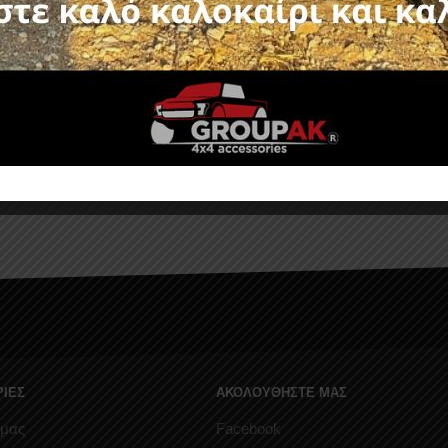
ROLL-BAR RB 430 FORD R
2006-2012
A ROLL-BAR RB 450
HILUX (VIGO) 2005+&2011+
725,40
€
χωρίς ΦΠΑ :
585,00
€
644,80
€
 :
520,00
€
ΙΕΣ
ΑΚΟΛΟΥΘΗΣΤΕ ΜΑΣ
 μας
Facebook