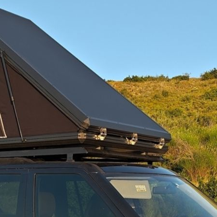
Διαθέ
ΚΟΥΠΑ
ΚΑΡΟΤ
KOUP
Add to
115
TOYOT
HILUX
(VIGO)
Περιγραφή
2005+&
ποσότητ
ανοξείδωτη σωλήνα με SPORT DESIGN γωνίες από ενισχυμένο