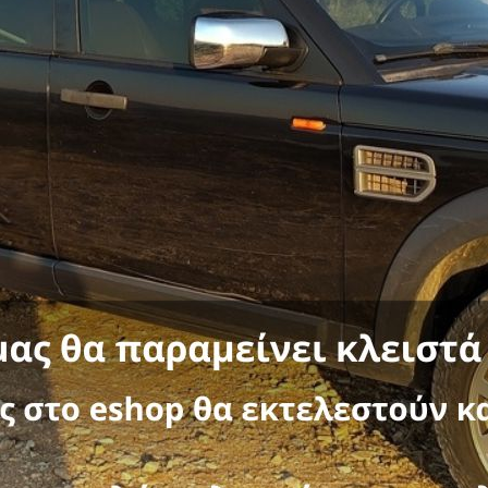
ROUPAK 4Χ4 αξεσουάρ
2005+& 2011+ (facelift)
,
ΜΑΡΚΑ ΑΥΤΟΚΙΝΗΤΟΥ
,
ΚΟΥΠΑΣΤΕΣ ΚΑΡΟ