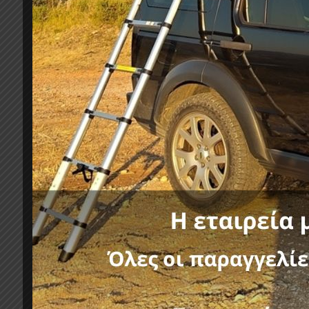
Απεριόριστη αντοχή για φόρτωση
Ένα ακόμα αξεσουάρ 4Χ4 με τη σφραγίδα της G
Κατηγορίες:
HILUX (VIGO) 
Σχετικά προϊόντα
-11%
-11%