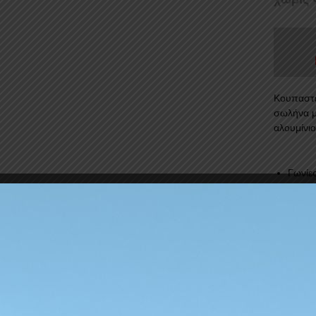
Kουπαστέ
σωλήνα μ
αλουμίνιο
Γωνίε
Ειδικέ
Απερι
Ένα ακόμ
αξεσουά
...Διαβά