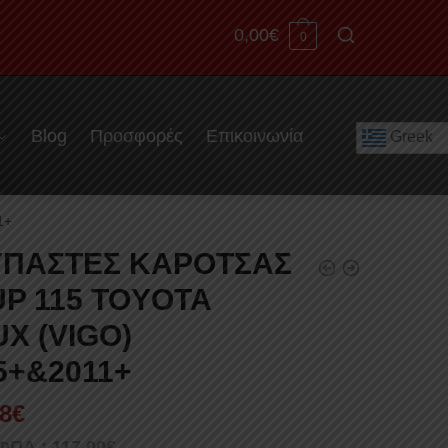
0,00
€
0
Blog
Προσφορές
Επικοινωνία
Greek
1+
ΠΑΣΤΕΣ ΚΑΡΟΤΣΑΣ
P 115 TOYOTA
UX (VIGO)
5+&2011+
8
€
 ΦΠΑ :
117,00
€