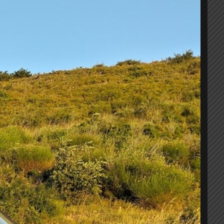
σιμο
ΣΤΕΣ
Προσθήκη στο καλάθι
ΣΑΣ
 wishlist
A
2011+
α
 αλουμίνιο
(μήκος 115cm)