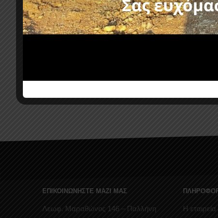
FORMULA ROLL-BAR RB 450 ISUZU
D-MAX 2007+
FORMUL
TOYOTA 
644,80
€
725,40
€
χωρίς ΦΠΑ :
520,00
€
725,40
€
χωρίς ΦΠΑ
ΕΠΙΚΟΙΝΩΝΗΣΤΕ ΜΑΖΙ ΜΑΣ
ΠΛΗΡΟΦΟΡ
Λεωφ. Μαραθώνος 146 – Παλλήνη
Η εταιρεία