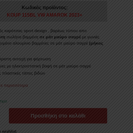
Κωδικός προϊόντος:
KOUP 115BL VW AMAROK 2023+
ς καρότσας sport design , βαρέως τύπου απο
ωτη
σωλήνα βαμμένη
σε μάτ μαύρο σαγρέ
με γωνιές
χυμένο αλουμίνιο βαμμένες σε μάτ μαύρο σαγρέ
(μήκος
όριστη αντοχή για φόρτωση
νες με ηλεκτροστατική βαφή σε μάτ μαύρο σαγρέ
ς πλαστικές τάπες βιδών
στε περισσότερα
σιμο
ΣΤΕΣ
Προσθήκη στο καλάθι
ΣΑΣ
 wishlist