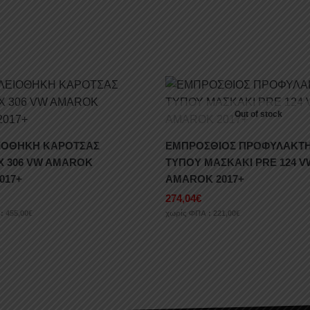
Out of stock
ΙΟΘΗΚΗ ΚΑΡΟΤΣΑΣ
ΕΜΠΡΟΣΘΙΟΣ ΠΡΟΦΥΛΑΚΤ
 306 VW AMAROK
ΤΥΠΟΥ ΜΑΣΚΑΚΙ PRE 124 V
017+
AMAROK 2017+
274,04
€
 :
455,00
€
χωρίς ΦΠΑ :
221,00
€