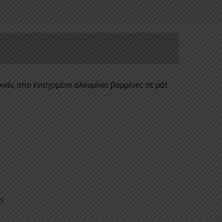
K
α
νιές απο ενισχυμένο αλουμίνιο βαμμένες σε μάτ
N