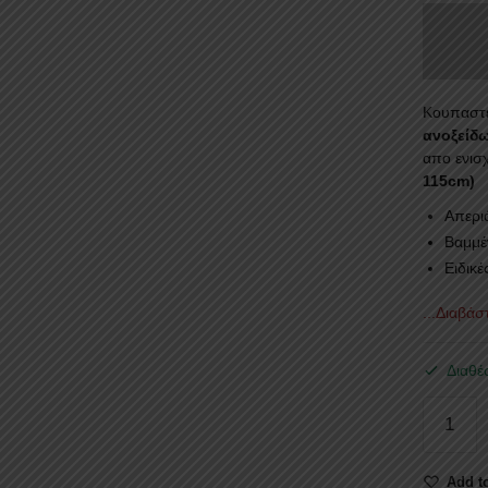
Κουπαστέ
ανοξείδ
απο ενισ
115cm)
Απερι
Βαμμέ
Ειδικέ
...Διαβά
Διαθέ
ΚΟΥΠΑ
ΚΑΡΟΤ
KOUP
Add to