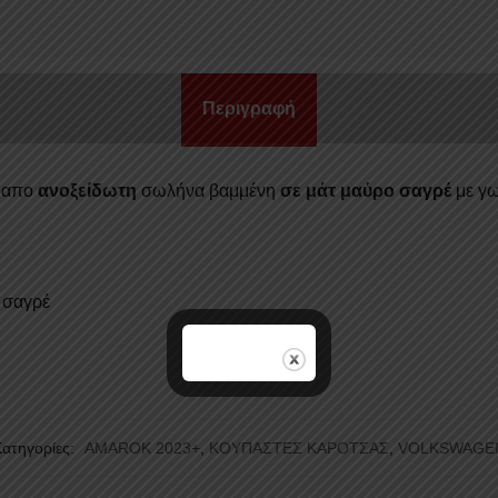
115BL
VW
AMARO
2023+
Περιγραφή
ποσότητ
υ απο
ανοξείδωτη
σωλήνα βαμμένη
σε μάτ μαύρο σαγρέ
με γω
 σαγρέ
Κατηγορίες:
AMAROK 2023+
,
ΚΟΥΠΑΣΤΕΣ ΚΑΡΟΤΣΑΣ
,
VOLKSWAGE