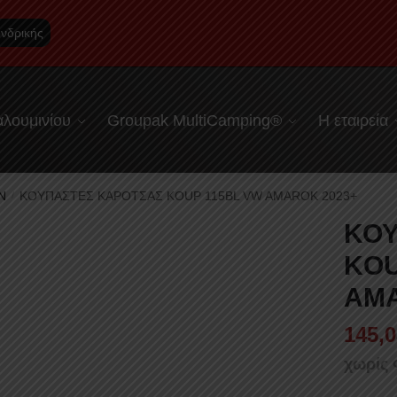
νδρικής
λουμινίου
Groupak MultiCamping®
Η εταιρεία
N
ΚΟΥΠΑΣΤΕΣ ΚΑΡΟΤΣΑΣ KOUP 115BL VW AMAROK 2023+
/
ΚΟΥ
KOU
AMA
145,0
χωρίς