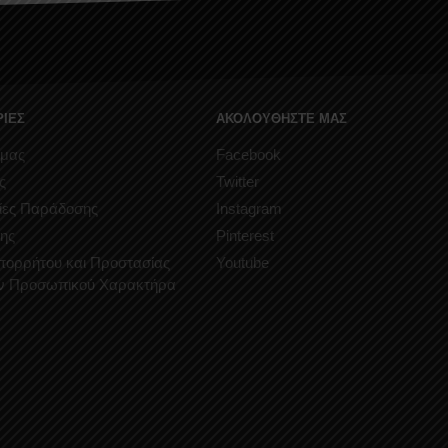
ΙΕΣ
ΑΚΟΛΟΥΘΗΣΤΕ ΜΑΣ
 μας
Facebook
ς
Twitter
ίες Παράδοσης
Instagram
ης
Pinterest
Απορρήτου και Προστασίας
Youtube
ν Προσωπικού Χαρακτήρα