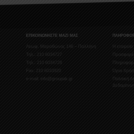
ΕΠΙΚΟΙΝΩΝΗΣΤΕ ΜΑΖΙ ΜΑΣ
ΠΛΗΡΟΦΟΡ
Λεωφ. Μαραθώνος 146 – Παλλήνη
Η εταιρεία
Τηλ.: 210 6034727
Προσφορέ
Τηλ.: 210 6034728
Πληροφορ
Fax: 210 6033920
Όροι Χρήσ
e-mail: info@groupak.gr
Πολιτική 
Δεδομένω