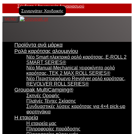
Σύνδεση
Δημιουργία Λογαριασμού
Συνεργάτες Χονδρικής
MENU
Προϊόντα ανά μάρκα
Ρολά καρότσας αλουμινίου
Νέο Smart ηλεκτρικό ρολό καρότσας, E-ROLL 2
SMART SERIES®
Νέο Manual-Mechanical χειροκίνητο ρολό
καρότσας, TEK 2 MAX ROLL SERIES®
Νέο Περιστρεφόμενο Revolver ρολό καρότσας,
REVOLVER ROLL SERIES®
Groupak MultiCamping®
Σκηνές Οροφής
Πλαϊνές Τέντες Σκίασης
Συνδυαστικές λύσεις καρότσας για 4×4 pick-up
φορτηγάκια
Η εταιρεία
Η εταιρεία μας
Πληροφορίες παράδοσης