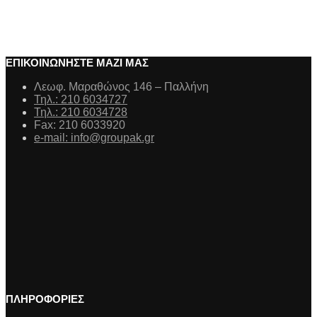
ΕΠΙΚΟΙΝΩΝΗΣΤΕ ΜΑΖΙ ΜΑΣ
Λεωφ. Μαραθώνος 146 – Παλλήνη
Τηλ.: 210 6034727
Τηλ.: 210 6034728
Fax: 210 6033920
e-mail: info@groupak.gr
ΠΛΗΡΟΦΟΡΙΕΣ