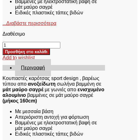
Βαμμένες με ηλεκτροστατική βαφή σε
μάτ μαύρο σαγρέ
Ειδικές πλαστικές τάπες βιδών
...Διαβάστε περισσότερα
Διαθέσιμο
ΚΟΥΠΑΣΤΕΣ
ΚΑΡΟΤΣΑΣ
Προσθήκη στο καλάθι
KOUP
Add to wishlist
160
BL
Περιγραφή
ISUZU
D-
Κουπαστές καρότσας sport design , βαρέως
MAX
τύπου απο
ανοξείδωτη
σωλήνα βαμμένη σε
2012+
μάτ μαύρο σαγρέ
με γωνιές απο
ενισχυμένο
&
αλουμίνιο
βαμμένες σε μάτ μαύρο σαγρέ
2016+
(μήκος 160cm)
ποσότητα
Με μεσσαία βάση
Απεριόριστη αντοχή για φόρτωση
Βαμμένες με ηλεκτροστατική βαφή σε
μάτ μαύρο σαγρέ
Ειδικές πλαστικές τάπες βιδών