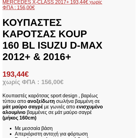
MERCEDES X-CLASS 2017+
193,44
€
χωρίς
ΦΠΑ :
156,00
€
ΚΟΥΠΑΣΤΕΣ
ΚΑΡΟΤΣΑΣ KOUP
160 BL ISUZU D-MAX
2012+ & 2016+
193,44
€
χωρίς ΦΠΑ :
156,00
€
Κουπαστές καρότσας sport design , βαρέως
τύπου απο
ανοξείδωτη
σωλήνα βαμμένη σε
μάτ μαύρο σαγρέ
με γωνιές απο
ενισχυμένο
αλουμίνιο
βαμμένες σε μάτ μαύρο σαγρέ
(μήκος 160cm)
Με μεσσαία βάση
Απεριόριστη αντοχή για φόρτωση