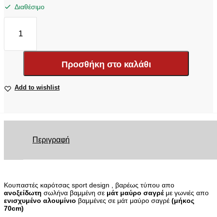
Διαθέσιμο
ΚΟΥΠΑΣΤΕΣ
ΚΑΡΟΤΣΑΣ
KOUP
70
BL
Προσθήκη στο καλάθι
NISSAN
NAVARA
D22
Add to wishlist
&
NP300
ποσότητα
Περιγραφή
Κουπαστές καρότσας sport design , βαρέως τύπου απο
ανοξείδωτη
σωλήνα βαμμένη σε
μάτ μαύρο σαγρέ
με γωνιές απο
ενισχυμένο αλουμίνιο
βαμμένες σε μάτ μαύρο σαγρέ
(μήκος
70cm)