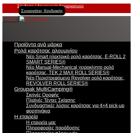
Σύνδεση
Δημιουργία Λογαριασμού
Συνεργάτες Χονδρικής
MENU
Προϊόντα ανά μάρκα
Ρολά καρότσας αλουμινίου
Νέο Smart ηλεκτρικό ρολό καρότσας, E-ROLL 2
SMART SERIES®
Νέο Manual-Mechanical χειροκίνητο ρολό
καρότσας, TEK 2 MAX ROLL SERIES®
Νέο Περιστρεφόμενο Revolver ρολό καρότσας,
REVOLVER ROLL SERIES®
Groupak MultiCamping®
Σκηνές Οροφής
Πλαϊνές Τέντες Σκίασης
Συνδυαστικές λύσεις καρότσας για 4×4 pick-up
φορτηγάκια
Η εταιρεία
Η εταιρεία μας
Πληροφορίες παράδοσης