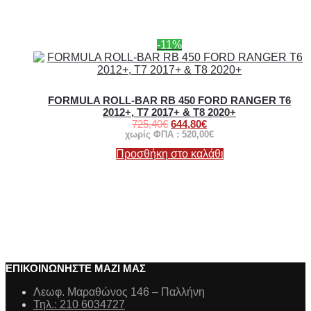
-11%
FORMULA ROLL-BAR RB 450 FORD RANGER T6
2012+, T7 2017+ & T8 2020+
725,40
€
644,80
€
χωρίς ΦΠΑ :
520,00
€
Προσθήκη στο καλάθι
ΕΠΙΚΟΙΝΩΝΗΣΤΕ ΜΑΖΙ ΜΑΣ
Λεωφ. Μαραθώνος 146 – Παλλήνη
Τηλ.: 210 6034727