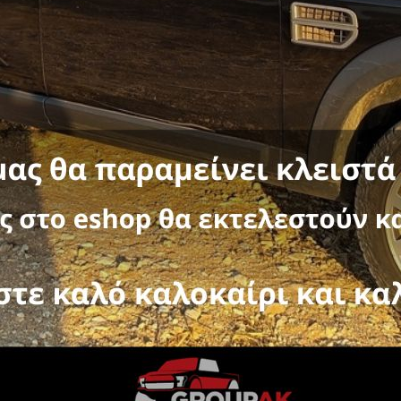
& 2017+ (facelift)
,
ΜΑΡΚΑ ΑΥΤΟΚΙΝΗΤΟΥ
,
ΚΟΥΠΑΣΤΕΣ ΚΑΡΟΤΣΑ
-11%
A ROLL-BAR RB 450 ISUZU
FORMULA ROLL-BAR RB 45
012+ & 2016+
RANGER 2006-2012
644,80
€
644,80
€
725,40
€
 :
520,00
€
χωρίς ΦΠΑ :
520,00
€