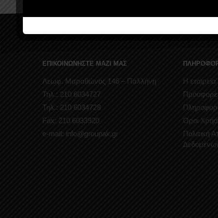
ΕΠΙΚΟΙΝΩΝΗΣΤΕ ΜΑΖΙ ΜΑΣ
ΠΛΗΡΟΦΟΡ
Λεωφ. Μαραθώνος 146 – Παλλήνη
Η εταιρεία
Τηλ.: 210 6034727
Προσφορέ
Τηλ.: 210 6034728
Πληροφορ
Fax: 210 6033920
Όροι Χρήσ
e-mail: info@groupak.gr
Πολιτική 
Δεδομένω