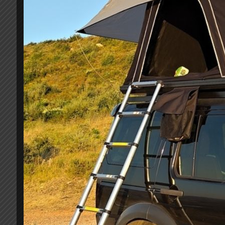
Κουπαστές καρότσας sport design , βαρέως τύπο
μαύρο σαγρέ
(μήκος 70cm)
Απεριόριστη αντοχή για φόρτωση
Βαμμένες με ηλεκτροστατική βαφή σε μάτ μαύρο
Ειδικές πλαστικές τάπες βιδών