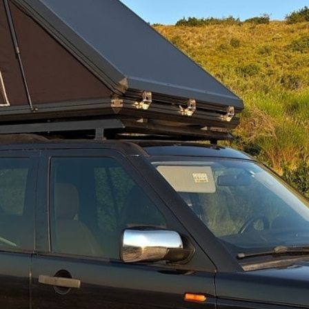
ΚΑΡΟΤ
KOUP
Add to
70
BL
VOLKS
AMARO
Περιγραφή
2010+
&
2017+
υ απο
ανοξείδωτη
σωλήνα βαμμένη σε
μάτ μαύρο σαγρέ
με γω
ποσότητ
 σαγρέ