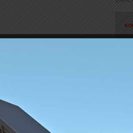
KO
Κουπαστέ
ανοξείδ
απο
ενισ
(μήκος 
Απερι
Βαμμέ
Ειδικέ
...Διαβά
Διαθέ
ΚΟΥΠΑ