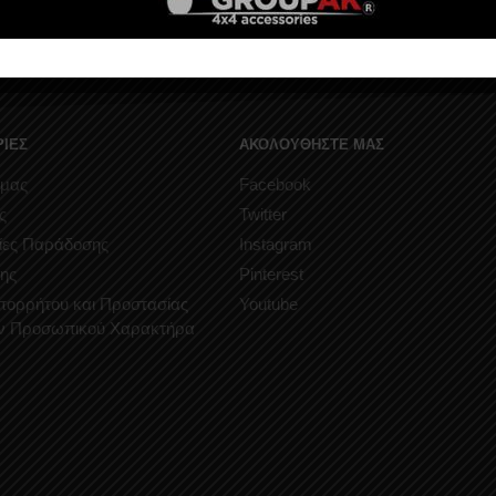
ΙΕΣ
ΑΚΟΛΟΥΘΗΣΤΕ ΜΑΣ
 μας
Facebook
ς
Twitter
ίες Παράδοσης
Instagram
ης
Pinterest
Απορρήτου και Προστασίας
Youtube
ν Προσωπικού Χαρακτήρα