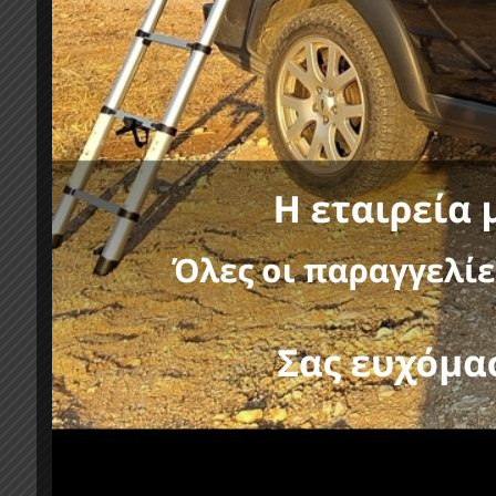
Κατηγορίες:
AMAROK 2010+ 
Σχετικά προϊόντα
-11%
-11%
FORMULA ROLL-BAR RB 450 ISUZU
FORMUL
D-MAX 2007+
D-MAX 2
644,80
€
725,40
€
725,40
€
χωρίς ΦΠΑ :
520,00
€
χωρίς ΦΠΑ