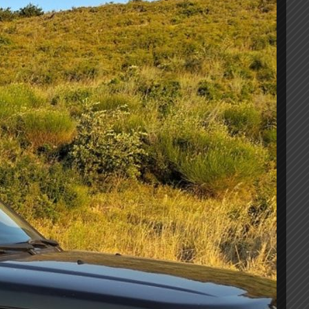
Προσθήκη στο καλάθι
ΣΑΣ
 wishlist
WAGEN
K
νιές απο
ενισχυμένο αλουμίνιο
βαμμένες σε μάτ
α