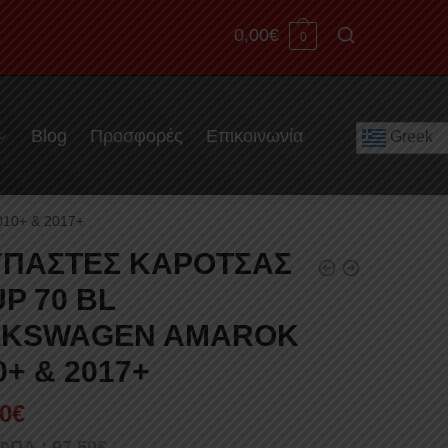
0,00
€
0
Blog
Προσφορές
Επικοινωνία
Greek
10+ & 2017+
ΠΑΣΤΕΣ ΚΑΡΟΤΣΑΣ
P 70 BL
LKSWAGEN AMAROK
0+ & 2017+
0
€
 ΦΠΑ :
97,50
€