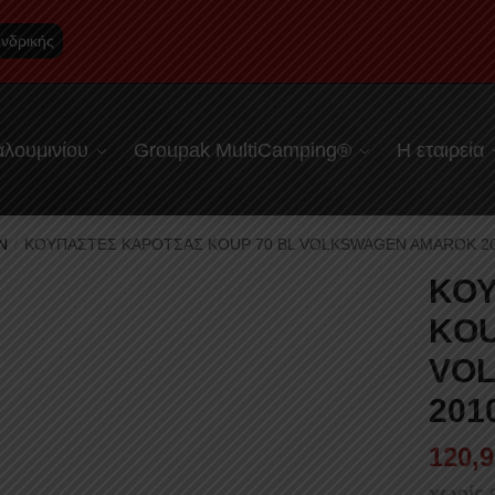
νδρικής
λουμινίου
Groupak MultiCamping®
Η εταιρεία
N
ΚΟΥΠΑΣΤΕΣ ΚΑΡΟΤΣΑΣ KOUP 70 BL VOLKSWAGEN AMAROK 20
/
ΚΟΥ
KOU
VO
201
120,9
χωρίς