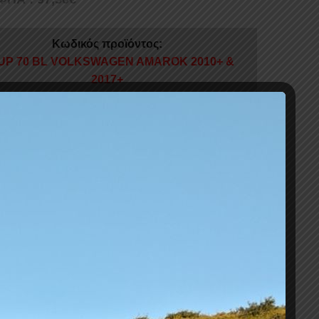
Κωδικός προϊόντος:
UP 70 BL VOLKSWAGEN AMAROK 2010+ &
2017+
ς καρότσας sport design , βαρέως τύπου απο
ωτη
σωλήνα βαμμένη σε
μάτ μαύρο σαγρέ
με γωνιές
χυμένο αλουμίνιο
βαμμένες σε μάτ μαύρο σαγρέ
70cm)
όριστη αντοχή για φόρτωση
νες με ηλεκτροστατική βαφή σε μάτ μαύρο σαγρέ
ς πλαστικές τάπες βιδών
στε περισσότερα
σιμο
ΣΤΕΣ