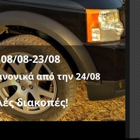
Σ-ΔΕΣΤΡΕΣ
,
VOLKSWAGEN
0 FORD
ROLL-BAR RB 424BL-BAS NISSAN
NAVARA D23 NP300 2016+
806,00
€
χωρίς ΦΠΑ :
650,00
€