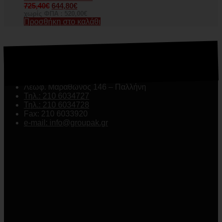
725,40
€
644,80
€
χωρίς ΦΠΑ :
520,00
€
Προσθήκη στο καλάθι
ΕΠΙΚΟΙΝΩΝΗΣΤΕ ΜΑΖΙ ΜΑΣ
Λεωφ. Μαραθώνος 146 – Παλλήνη
Τηλ.: 210 6034727
Τηλ.: 210 6034728
Fax: 210 6033920
e-mail: info@groupak.gr