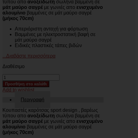
τύπου απο
ανοξείδωτη
σωλήνα βαμμένη σε
μάτ μαύρο σαγρέ
με γωνιές απο
ενισχυμένο
αλουμίνιο
βαμμένες σε μάτ μαύρο σαγρέ
(μήκος 70cm)
Απεριόριστη αντοχή για φόρτωση
Βαμμένες με ηλεκτροστατική βαφή σε
μάτ μαύρο σαγρέ
Ειδικές πλαστικές τάπες βιδών
...Διαβάστε περισσότερα
Διαθέσιμο
ΚΟΥΠΑΣΤΕΣ
ΚΑΡΟΤΣΑΣ
Προσθήκη στο καλάθι
KOUP
Add to wishlist
70BL
FORD
Περιγραφή
RANGER
2023+
Κουπαστές καρότσας sport design , βαρέως
ποσότητα
τύπου απο
ανοξείδωτη
σωλήνα βαμμένη σε
μάτ μαύρο σαγρέ
με γωνιές απο
ενισχυμένο
αλουμίνιο
βαμμένες σε μάτ μαύρο σαγρέ
(μήκος 70cm)