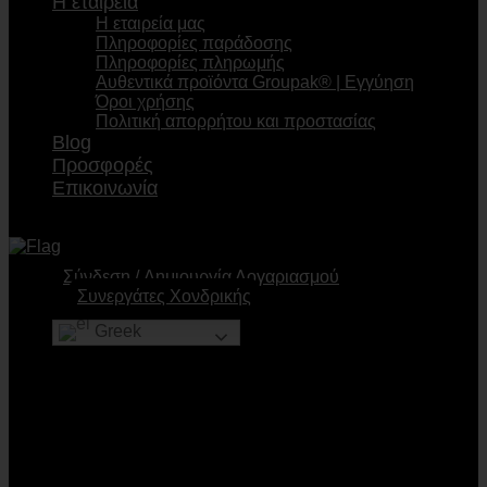
Η εταιρεία
Η εταιρεία μας
Πληροφορίες παράδοσης
Πληροφορίες πληρωμής
Αυθεντικά προϊόντα Groupak® | Εγγύηση
Όροι χρήσης
Πολιτική απορρήτου και προστασίας
Blog
Προσφορές
Επικοινωνία
Σύνδεση
Δημιουργία Λογαριασμού
Συνεργάτες Χονδρικής
Greek