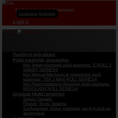
Σύνδεση
Δημιουργία Λογαριασμού
Συνεργάτες Χονδρικής
0,00
€
0
MENU
Προϊόντα ανά μάρκα
Ρολά καρότσας αλουμινίου
Νέο Smart ηλεκτρικό ρολό καρότσας, E-ROLL 2
SMART SERIES®
Νέο Manual-Mechanical χειροκίνητο ρολό
καρότσας, TEK 2 MAX ROLL SERIES®
Νέο Περιστρεφόμενο Revolver ρολό καρότσας,
REVOLVER ROLL SERIES®
Groupak MultiCamping®
Σκηνές Οροφής
Πλαϊνές Τέντες Σκίασης
Συνδυαστικές λύσεις καρότσας για 4×4 pick-up
φορτηγάκια