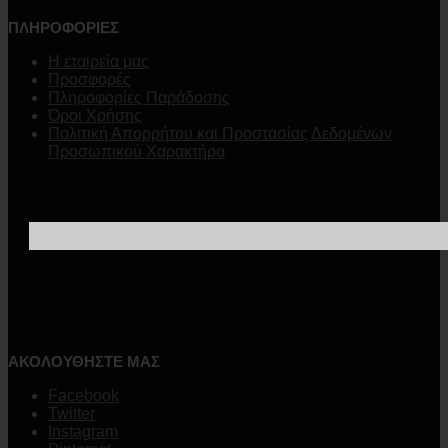
ΠΛΗΡΟΦΟΡΙΕΣ
Η εταιρεία μας
Προσφορές
Πληροφορίες Παράδοσης
Όροι Χρήσης
Πολιτική Απορρήτου και Προστασίας Δεδομένων
Προσωπικού Χαρακτήρα
ΑΚΟΛΟΥΘΗΣΤΕ ΜΑΣ
Facebook
Twitter
Instagram