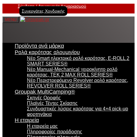
Σύνδεση
Δημιουργία Λογαριασμού
Συνεργάτες Χονδρικής
MENU
Προϊόντα ανά μάρκα
Ρολά καρότσας αλουμινίου
Νέο Smart ηλεκτρικό ρολό καρότσας, E-ROLL 2
SMART SERIES®
Νέο Manual-Mechanical χειροκίνητο ρολό
καρότσας, TEK 2 MAX ROLL SERIES®
Νέο Περιστρεφόμενο Revolver ρολό καρότσας,
REVOLVER ROLL SERIES®
Groupak MultiCamping®
Σκηνές Οροφής
Πλαϊνές Τέντες Σκίασης
Συνδυαστικές λύσεις καρότσας για 4×4 pick-up
φορτηγάκια
Η εταιρεία
Η εταιρεία μας
Πληροφορίες παράδοσης