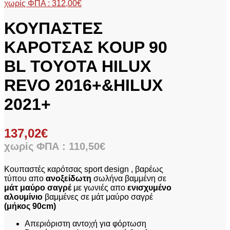
χωρίς ΦΠΑ :
312,00
€
ΚΟΥΠΑΣΤΕΣ
ΚΑΡΟΤΣΑΣ KOUP 90
BL TOYOTA HILUX
REVO 2016+&HILUX
2021+
137,02
€
χωρίς ΦΠΑ :
110,50
€
Κουπαστές καρότσας sport design , βαρέως
τύπου απο
ανοξείδωτη
σωλήνα βαμμένη σε
μάτ μαύρο σαγρέ
με γωνιές απο
ενισχυμένο
αλουμίνιο
βαμμένες σε μάτ μαύρο σαγρέ
(μήκος 90cm)
Απεριόριστη αντοχή για φόρτωση