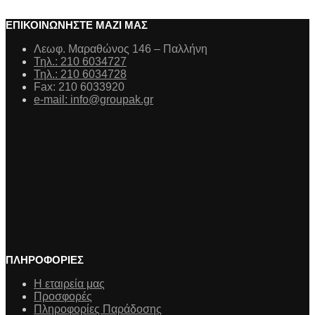
ΕΠΙΚΟΙΝΩΝΗΣΤΕ ΜΑΖΙ ΜΑΣ
Λεωφ. Μαραθώνος 146 – Παλλήνη
Τηλ.: 210 6034727
Τηλ.: 210 6034728
Fax: 210 6033920
e-mail: info@groupak.gr
ΠΛΗΡΟΦΟΡΙΕΣ
Η εταιρεία μας
Προσφορές
Πληροφορίες Παράδοσης