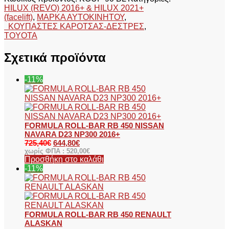
HILUX (REVO) 2016+ & HILUX 2021+
(facelift)
,
ΜΑΡΚΑ ΑΥΤΟΚΙΝΗΤΟΥ
,
ΚΟΥΠΑΣΤΕΣ ΚΑΡΟΤΣΑΣ-ΔΕΣΤΡΕΣ
,
TOYOTA
Σχετικά προϊόντα
-11%
FORMULA ROLL-BAR RB 450 NISSAN
NAVARA D23 NP300 2016+
725,40
€
644,80
€
χωρίς ΦΠΑ :
520,00
€
Προσθήκη στο καλάθι
-11%
FORMULA ROLL-BAR RB 450 RENAULT
ALASKAN