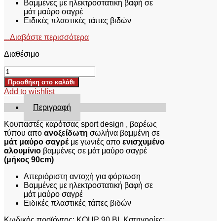
Βαμμένες με ηλεκτροστατική βαφή σε
μάτ μαύρο σαγρέ
Ειδικές πλαστικές τάπες βιδών
...Διαβάστε περισσότερα
Διαθέσιμο
ΚΟΥΠΑΣΤΕΣ
ΚΑΡΟΤΣΑΣ
Προσθήκη στο καλάθι
KOUP
Add to wishlist
90
BL
Περιγραφή
TOYOTA
HILUX
Κουπαστές καρότσας sport design , βαρέως
REVO
τύπου απο
ανοξείδωτη
σωλήνα βαμμένη σε
2016+&HILUX
μάτ μαύρο σαγρέ
με γωνιές απο
ενισχυμένο
2021+
αλουμίνιο
βαμμένες σε μάτ μαύρο σαγρέ
ποσότητα
(μήκος 90cm)
Απεριόριστη αντοχή για φόρτωση
Βαμμένες με ηλεκτροστατική βαφή σε
μάτ μαύρο σαγρέ
Ειδικές πλαστικές τάπες βιδών
Κωδικός προϊόντος:
KOUP 90 BL
Κατηγορίες: