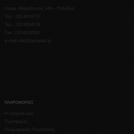
Λεωφ. Μαραθώνος 146 – Παλλήνη
Τηλ.: 210 6034727
Τηλ.: 210 6034728
Fax: 210 6033920
e-mail: info@groupak.gr
ΠΛΗΡΟΦΟΡΙΕΣ
Η εταιρεία μας
Προσφορές
Πληροφορίες Παράδοσης