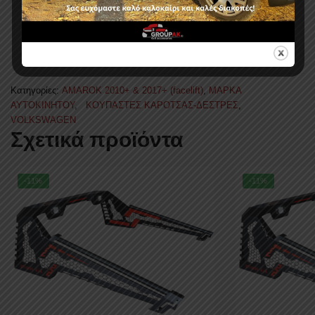
Κατηγορίες:
AMAROK 2010+ & 2017+ (facelift)
,
ΜΑΡΚΑ
ΑΥΤΟΚΙΝΗΤΟΥ
,
ΚΟΥΠΑΣΤΕΣ ΚΑΡΟΤΣΑΣ-ΔΕΣΤΡΕΣ
,
VOLKSWAGEN
Σχετικά προϊόντα
-11%
-11%