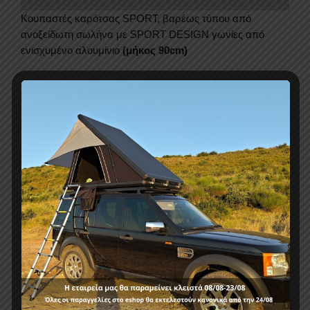
2017+
Kουπαστές καρότσας SPORT, βαρέως τύπου από
ποσότητα
ανοξείδωτη σωλήνα με SPORT DESIGN γωνίες από
ενισχυμένο αλουμίνιο
(μήκος 90cm)
γωνίες βαμμένες με ηλεκτροστατική βαφή
Ειδικές πλαστικές τάπες βιδών
Απεριόριστη αντοχή για φόρτωση
Ένα ακόμη αξεσουάρ 4Χ4 με τη σφραγίδα της GROUPAK
4Χ4 αξεσουάρ