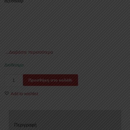
αξεσουάρ
...Διαβάστε περισσότερα
Διαθέσιμο
ΚΟΥΠΑΣΤΕΣ
Προσθήκη στο καλάθι
ΚΑΡΟΤΣΑΣ
KOUP
Add to wishlist
90
VOLKSWAGEN
AMAROK
2010+
Περιγραφή
&