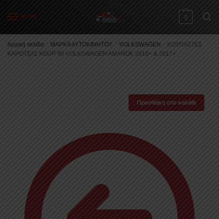
Skip
Skip
to
to
MENU
0
navigation
content
Αρχική σελίδα
/
ΜΑΡΚΑ ΑΥΤΟΚΙΝΗΤΟΥ
/
VOLKSWAGEN
/
ΚΟΥΠΑΣΤΕΣ
ΚΑΡΟΤΣΑΣ KOUP 90 VOLKSWAGEN AMAROK 2010+ & 2017+
Προσθήκη στο καλάθι