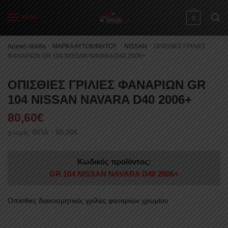
Skip
Skip
to
to
MENU
0
navigation
content
Αρχική σελίδα
/
ΜΑΡΚΑ ΑΥΤΟΚΙΝΗΤΟΥ
/
NISSAN
/
ΟΠΙΣΘΙΕΣ ΓΡΙΛΙΕΣ
ΦΑΝΑΡΙΩΝ GR 104 NISSAN NAVARA D40 2006+
ΟΠΙΣΘΙΕΣ ΓΡΙΛΙΕΣ ΦΑΝΑΡΙΩΝ GR
104 NISSAN NAVARA D40 2006+
80,60
€
χωρίς ΦΠΑ :
65,00
€
Κωδικός προϊόντος:
GR 104 NISSAN NAVARA D40 2006+
Οπίσθιες διακοσμητικές γρίλιες φαναριών χρωμίου