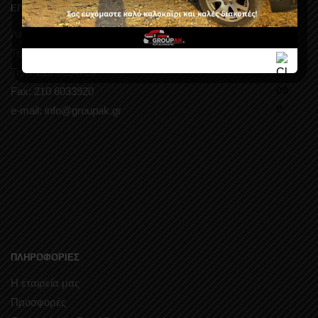
ΕΠΙΚΟΙΝΩΝΗΣΤΕ ΜΑΖΙ ΜΑΣ
Λεωφ. Μαραθώνος 146 – Παλλήνη
Τηλ.: 210 6034727
Τηλ.: 210 6034728
Fax: 210 6033920
e-mail: info@groupak.gr
ΠΛΗΡΟΦΟΡΙΕΣ
Η εταιρεία μας
Προσφορές