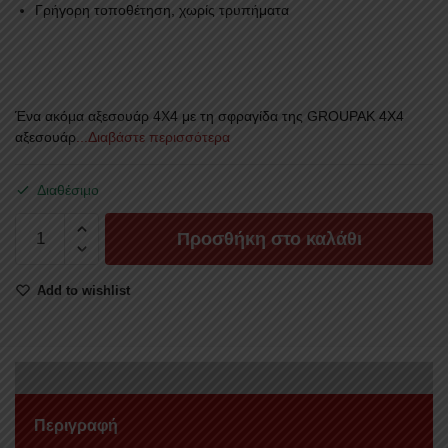
Γρήγορη τοποθέτηση, χωρίς τρυπήματα
Ένα ακόμα αξεσουάρ 4Χ4 με τη σφραγίδα της GROUPAK 4Χ4
αξεσουάρ
...Διαβάστε περισσότερα
Διαθέσιμο
ΟΠΙΣΘΙΕΣ
Προσθήκη στο καλάθι
ΓΡΙΛΙΕΣ
ΦΑΝΑΡΙΩΝ
Add to wishlist
GR
104
NISSAN
NAVARA
D40
2006+
Περιγραφή
ποσότητα