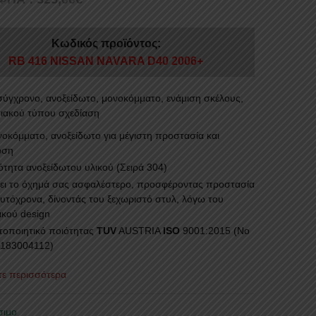
Κωδικός προϊόντος:
RB 416 NISSAN NAVARA D40 2006+
 σύγχρονο, ανοξείδωτο, μονοκόμματο, ενάμιση σκέλους,
ιακού τύπου σχεδίαση
όμματο, ανοξείδωτο για μέγιστη προστασία και
ωση
ητα ανοξείδωτου υλικού (Σειρά 304)
 το όχημά σας ασφαλέστερο, προσφέροντας προστασία
αυτόχρονα, δίνοντάς του ξεχωριστό στυλ, λόγω του
ικού design
ποιητικό ποιότητας
TUV
AUSTRIA
ISO
9001:2015 (No
183004112)
στε περισσότερα
σιμο