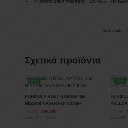
Πιστοποιητικό ποιότητας
TUV
AUSTRIA
ISO
Κατηγορίες:
Σχετικά προϊόντα
-11%
-11%
FORMULA ROLL-BAR RB 450
FORMUL
NISSAN NAVARA D40 2006+
FULLBA
644,80
€
725,40
€
725,40
€
χωρίς ΦΠΑ :
520,00
€
χωρίς ΦΠΑ