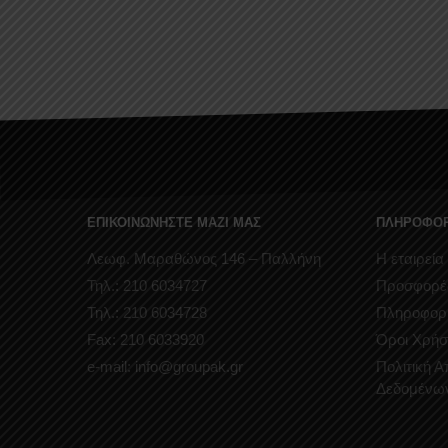
ΕΠΙΚΟΙΝΩΝΗΣΤΕ ΜΑΖΙ ΜΑΣ
ΠΛΗΡΟΦΟΡ
Λεωφ. Μαραθώνος 146 – Παλλήνη
Η εταιρεία
Τηλ.: 210 6034727
Προσφορέ
Τηλ.: 210 6034728
Πληροφορ
Fax: 210 6033920
Όροι Χρήσ
e-mail: info@groupak.gr
Πολιτική 
Δεδομένω