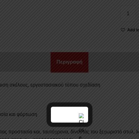
ROLL-
BAR
ΕΡΓΟΣΤ
Add to
ΤΥΠΟΥ
RB
416
NISSAN
Περιγραφή
NAVAR
D40
2006+
άμιση σκέλους, εργοστασιακού τύπου σχεδίαση
ποσότητ
σία και φόρτωση
 προστασία και, ταυτόχρονα, δίνοντάς του ξεχωριστό στυλ, 