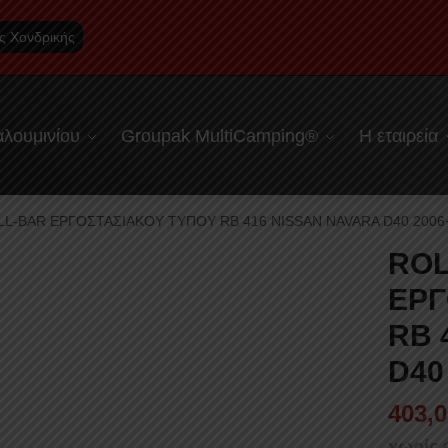
ς Χονδρικής
λουμινίου
Groupak MultiCamping®
Η εταιρεία
LL-BAR ΕΡΓΟΣΤΑΣΙΑΚΟΥ ΤΥΠΟΥ RB 416 NISSAN NAVARA D40 2006
ROL
ΕΡΓ
RB 
D40
403,0
χωρίς