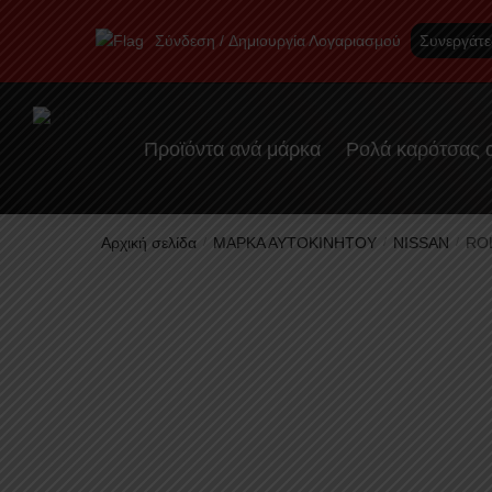
Skip
Skip
to
to
Σύνδεση
Δημιουργία Λογαριασμού
Συνεργάτε
navigation
content
Προϊόντα ανά μάρκα
Ρολά καρότσας α
Αρχική σελίδα
ΜΑΡΚΑ ΑΥΤΟΚΙΝΗΤΟΥ
NISSAN
RO
/
/
/