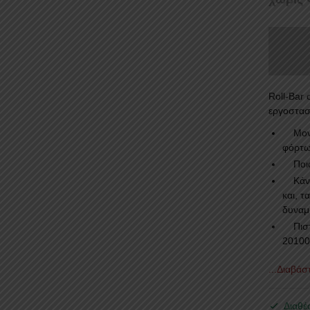
Roll-Bar
εργοστασ
Mονοκ
φόρτ
Ποιότ
Κάνει
και, τ
δυναμ
Πιστο
20100
...Διαβά
Διαθέ