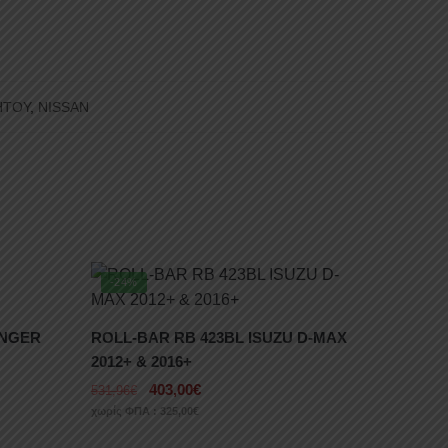
ΗΤΟΥ
,
NISSAN
-24%
ANGER
ROLL-BAR RB 423BL ISUZU D-MAX
2012+ & 2016+
403,00
€
531,96
€
χωρίς ΦΠΑ :
325,00
€