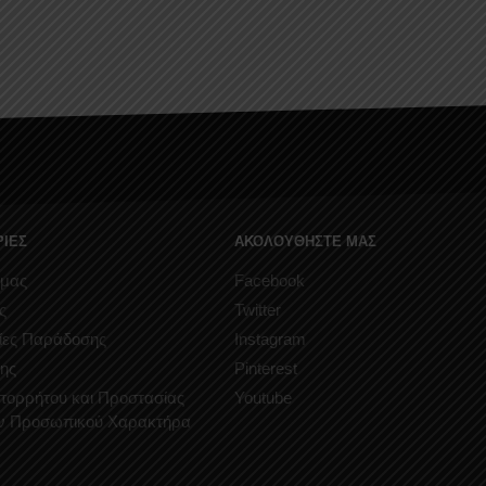
ΙΕΣ
ΑΚΟΛΟΥΘΗΣΤΕ ΜΑΣ
 μας
Facebook
ς
Twitter
ίες Παράδοσης
Instagram
ης
Pinterest
Απορρήτου και Προστασίας
Youtube
ν Προσωπικού Χαρακτήρα