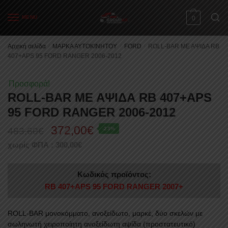
Skip
Skip
to
to
MENU
0
navigation
content
Αρχική σελίδα
/
ΜΑΡΚΑ ΑΥΤΟΚΙΝΗΤΟΥ
/
FORD
/
ROLL-BAR ΜΕ ΑΨΙΔΑ RB
407+APS 95 FORD RANGER 2006-2012
Προσφορά!
ROLL-BAR ΜΕ ΑΨΙΔΑ RB 407+APS
95 FORD RANGER 2006-2012
372,00
€
483,60
€
-23%
χωρίς ΦΠΑ :
300,00
€
Κωδικός προϊόντος:
RB 407+APS 95 FORD RANGER 2007+
ROLL-BAR μονοκόμματο, ανοξείδωτο, μαρκέ, δύο σκελών με
σωληνωτή χειροποίητη ανοξείδωτη αψίδα (προστατευτικό)