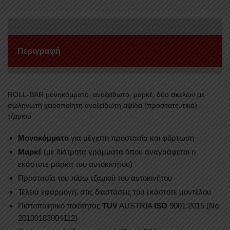
407+APS
95
FORD
RANGER
Περιγραφή
2006-
2012
ποσότητα
ROLL-BAR μονοκόμματο, ανοξείδωτο, μαρκέ, δύο σκελών με
σωληνωτή χειροποίητη ανοξείδωτη αψίδα (προστατευτικό)
τζαμιού
Mονοκόμματο
για μέγιστη προστασία και φόρτωση
Μαρκέ
(με διάτρητα γράμματα όπου αναγράφεται η
εκάστοτε μάρκα του αυτοκινήτου)
Προστασία του πίσω τζαμιού του αυτοκινήτου
Τέλεια εφαρμογή, στις διαστάσεις του εκάστοτε μοντέλου
Πιστοποιητικό ποιότητας
TUV
AUSTRIA
ISO
9001:2015 (No
20100183004112)