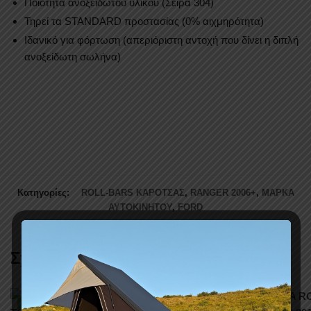
Ποιότητα ανοξείδωτου υλικού (Σειρά 304)
Τηρεί τα STANDARD προστασίας (0% αιχμηρότητα)
Ιδανικό για φόρτωση (απεριόριστη αντοχή που δίνει η διπλή
ανοξείδωτη σωλήνα)
Κατηγορίες:
ROLL-BARS ΚΑΡΟΤΣΑΣ
,
RANGER 2006+
,
ΜΑΡΚΑ
ΑΥΤΟΚΙΝΗΤΟΥ
,
FORD
Σχετικά προϊόντα
-11%
-11%