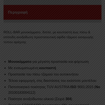
RANGER
2006-
Περιγραφή
2012
ποσότητα
ROLL-BAR μονοκόμματο, διπλό, με κουπαστή έως πίσω &
επίπεδη ανοξείδωτη προστατευτική αψίδα τζαμιού εισαγωγής
τύπου αράχνης
Mονοκόμματο
για μέγιστη προστασία και φόρτωση
Με ενσωματωμένη
κουπαστή
Προστασία του πίσω τζαμιού του αυτοκινήτου
Τέλεια εφαρμογή, στις διαστάσεις του εκάστοτε μοντέλου
Πιστοποιητικό ποιότητας TUV AUSTRIA
ISO
9001:2015 (
No
20100183004112)
Ποιότητα ανοξείδωτου υλικού (Σειρά
304
)