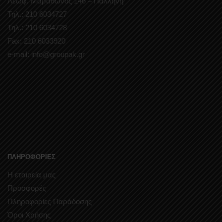
Λεωφ. Μαραθώνος 146 – Παλλήνη
Τηλ.: 210 6034727
Τηλ.: 210 6034728
Fax: 210 6033920
e-mail: info@groupak.gr
ΠΛΗΡΟΦΟΡΙΕΣ
Η εταιρεία μας
Προσφορές
Πληροφορίες Παράδοσης
Όροι Χρήσης