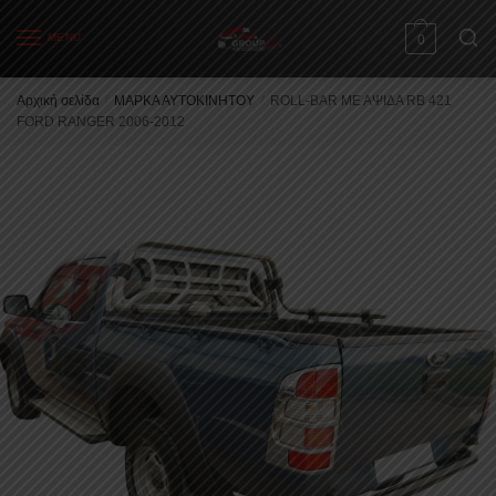
Skip
Skip
to
to
MENU
0
navigation
content
Αρχική σελίδα
/
ΜΑΡΚΑ ΑΥΤΟΚΙΝΗΤΟΥ
/
ROLL-BAR ΜΕ ΑΨΙΔΑ RB 421
FORD RANGER 2006-2012