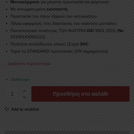
Mονοκόμματο
για μέγιστη προστασία και φόρτωση
Με ενσωματωμένη
κουπαστή
Προστασία του πίσω τζαμιού του αυτοκινήτου
Τέλεια εφαρμογή, στις διαστάσεις του εκάστοτε μοντέλου
Πιστοποιητικό ποιότητας TUV AUSTRIA
ISO
9001:2015 (
No
20100183004112)
Ποιότητα ανοξείδωτου υλικού (Σειρά
304
)
Τηρεί τα STANDARD προστασίας (0% αιχμηρότητα)
...Διαβάστε περισσότερα
Διαθέσιμο
ROLL-
Προσθήκη στο καλάθι
BAR
ΜΕ
Add to wishlist
ΑΨΙΔΑ
RB
421
FORD