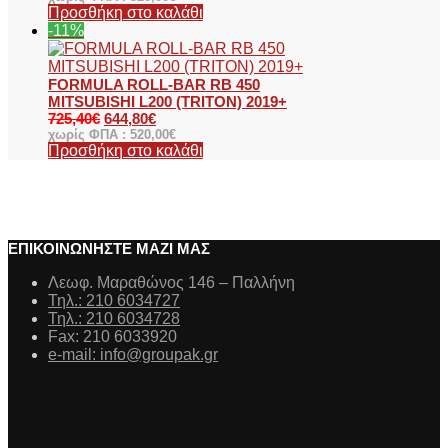
Προσθήκη στο καλάθι
-11%
FORMULA ROLL-BAR RB 450
MITSUBISHI L200 (TRITON) 2019+
725,40
€
644,80
€
χωρίς ΦΠΑ :
520,00
€
Προσθήκη στο καλάθι
ΕΠΙΚΟΙΝΩΝΗΣΤΕ ΜΑΖΙ ΜΑΣ
Λεωφ. Μαραθώνος 146 – Παλλήνη
Τηλ.: 210 6034727
Τηλ.: 210 6034728
Fax: 210 6033920
e-mail: info@groupak.gr