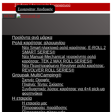
Σύνδεση
Δημιουργία Λογαριασμού
Συνεργάτες Χονδρικής
MENU
Προϊόντα ανά μάρκα
Ρολά καρότσας αλουμινίου
Νέο Smart ηλεκτρικό ρολό καρότσας, E-ROLL 2
SMART SERIES®
Νέο Manual-Mechanical χειροκίνητο ρολό
καρότσας, TEK 2 MAX ROLL SERIES®
Νέο Περιστρεφόμενο Revolver ρολό καρότσας,
REVOLVER ROLL SERIES®
Groupak MultiCamping®
Σκηνές Οροφής
Πλαϊνές Τέντες Σκίασης
Συνδυαστικές λύσεις καρότσας για 4×4 pick-up
φορτηγάκια
Η εταιρεία
Η εταιρεία μας
Πληροφορίες παράδοσης