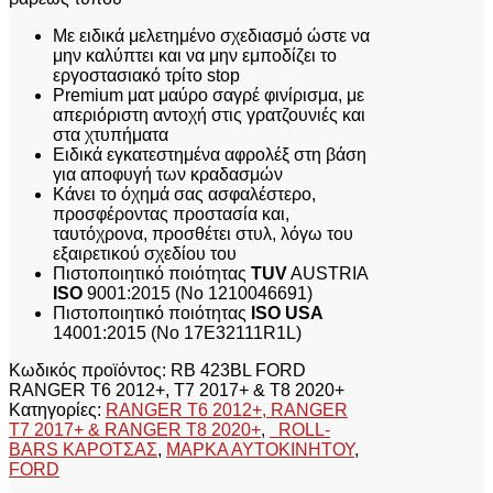
T7
Με ειδικά μελετημένο σχεδιασμό ώστε να
2017+
μην καλύπτει και να μην εμποδίζει το
&
εργοστασιακό τρίτο stop
T8
Premium ματ μαύρο σαγρέ φινίρισμα, με
2020+
απεριόριστη αντοχή στις γρατζουνιές και
ποσότητα
στα χτυπήματα
Ειδικά εγκατεστημένα αφρολέξ στη βάση
για αποφυγή των κραδασμών
Κάνει το όχημά σας ασφαλέστερο,
προσφέροντας προστασία και,
ταυτόχρονα, προσθέτει στυλ, λόγω του
εξαιρετικού σχεδίου του
Πιστοποιητικό ποιότητας
TUV
AUSTRIA
ISO
9001:2015 (No 1210046691)
Πιστοποιητικό ποιότητας
ISO USA
14001:2015 (No 17E32111R1L)
Κωδικός προϊόντος:
RB 423BL FORD
RANGER T6 2012+, T7 2017+ & T8 2020+
Κατηγορίες:
RANGER T6 2012+, RANGER
T7 2017+ & RANGER T8 2020+
,
ROLL-
BARS ΚΑΡΟΤΣΑΣ
,
ΜΑΡΚΑ ΑΥΤΟΚΙΝΗΤΟΥ
,
FORD