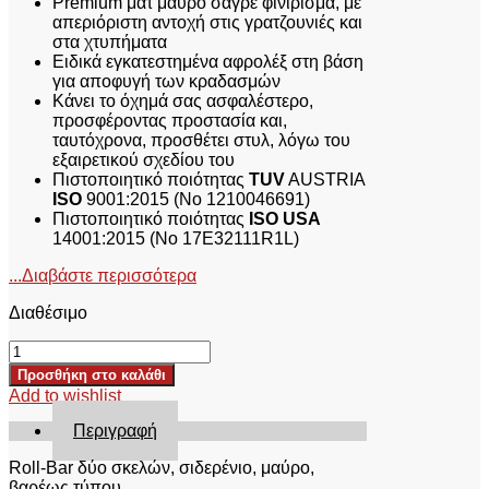
Premium ματ μαύρο σαγρέ φινίρισμα, με
απεριόριστη αντοχή στις γρατζουνιές και
στα χτυπήματα
Ειδικά εγκατεστημένα αφρολέξ στη βάση
για αποφυγή των κραδασμών
Κάνει το όχημά σας ασφαλέστερο,
προσφέροντας προστασία και,
ταυτόχρονα, προσθέτει στυλ, λόγω του
εξαιρετικού σχεδίου του
Πιστοποιητικό ποιότητας
TUV
AUSTRIA
ISO
9001:2015 (No 1210046691)
Πιστοποιητικό ποιότητας
ISO USA
14001:2015 (No 17E32111R1L)
...Διαβάστε περισσότερα
Διαθέσιμο
ROLL-
BAR
Προσθήκη στο καλάθι
RB
Add to wishlist
423BL
FORD
Περιγραφή
RANGER
T6
Roll-Bar δύο σκελών, σιδερένιο, μαύρο,
2012+,
βαρέως τύπου